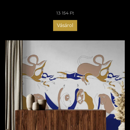
complicate, deoarece totul este mult mai simplu, mai rapid și
mai comod. Nu mai rămâne decât să adaugi tu acea notă
13 154 Ft
unică. Alege tapetele moderne pentru living VLAdiLA și bucură-
te de un ambient cu adevărat special! Te așteptăm cu modele
unice, create să inspire! Descoperă acum colecția noastră de
Vásárol
tapete și transformă-ți sufrageria într-un loc memorabil, care să
impresioneze orice vizitator!