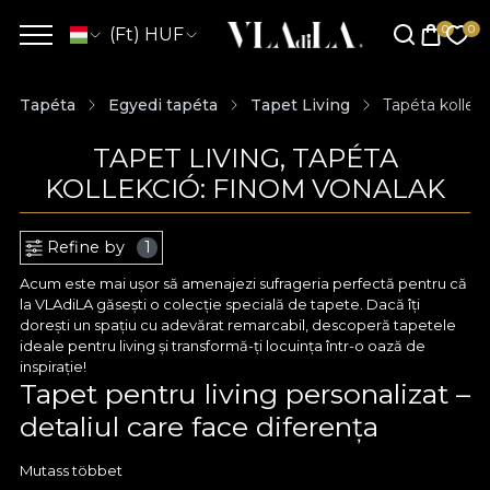
(Ft) HUF
Tapéta
Egyedi tapéta
Tapet Living
Tapéta kollek
TAPET LIVING, TAPÉTA
KOLLEKCIÓ: FINOM VONALAK
Refine by
1
Acum este mai ușor să amenajezi sufrageria perfectă pentru că
la VLAdiLA găsești o colecție specială de tapete. Dacă îți
dorești un spațiu cu adevărat remarcabil, descoperă tapetele
ideale pentru living și transformă-ți locuința într-o oază de
inspirație!
Tapet pentru living personalizat –
detaliul care face diferența
Cu VLAdiLA ai acces la tapete pentru sufragerie care să te
Mutass többet