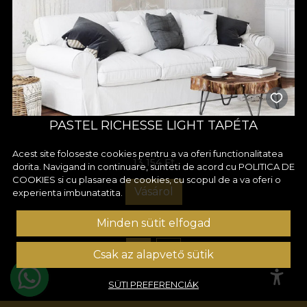
PASTEL RICHESSE LIGHT TAPÉTA
Acest site foloseste cookies pentru a va oferi functionalitatea
13 154 Ft
dorita. Navigand in continuare, sunteti de acord cu
POLITICA DE
COOKIES
si cu plasarea de cookies, cu scopul de a va oferi o
Vásárol
experienta imbunatatita.
Minden sütit elfogad
1
2
Csak az alapvető sütik
SÜTI PREFERENCIÁK