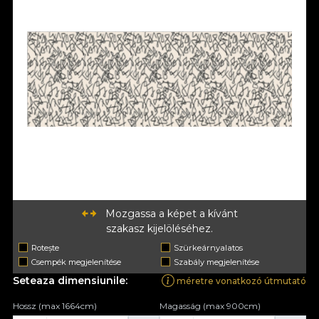
Mozgassa a képet a kívánt
szakasz kijelöléséhez.
Rotește
Szürkeárnyalatos
Csempék megjelenítése
Szabály megjelenítése
Seteaza dimensiunile:
méretre vonatkozó útmutató
Hossz (max 1664cm)
Magasság (max 900cm)