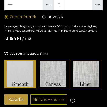
cm
cm
Centiméterek
hüvelyk
Javasoljuk, hogy adjon hozzá további 10 cm-t mind a szélességhez,
mind a magassághoz, mivel a falak nem mindig tökéletesen simák.
13 154 Ft
/ m2
Válasszon anyagot:
Sima
Kosárba
Minta
(Sima)
(692 Ft)