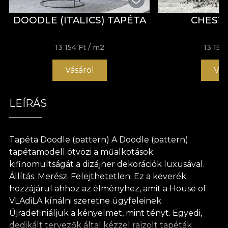
DOODLE (ITALICS) TAPÉTA
CHEST
13 154 Ft
/ m2
13 154 
Vásárol
Vás
LEÍRÁS
Tapéta Doodle (pattern) A Doodle (pattern)
tapétamodell ötvözi a műalkotások
kifinomultságát a dizájner dekorációk luxusával.
Állítás. Merész. Felejthetetlen. Ez a keverék
hozzájárul ahhoz az élményhez, amit a House of
VLAdiLA kínálni szeretne ügyfeleinek.
Újradefiniáljuk a kényelmet, mint tényt. Egyedi,
dedikált tervezők által kézzel rajzolt tapéták