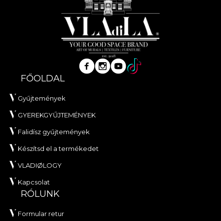
FŐOLDAL
Gyűjtemények
GYEREKGYŰJTEMÉNYEK
Falidísz gyűjtemények
Készítsd el a termékedet
VLADIØLOGY
Kapcsolat
RÓLUNK
Formular retur