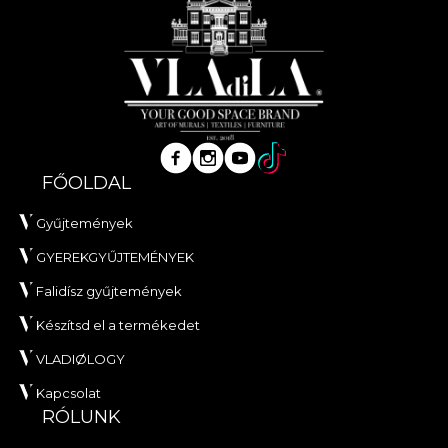
FŐOLDAL
Gyűjtemények
GYEREKGYŰJTEMÉNYEK
Falidísz gyűjtemények
Készítsd el a termékedet
VLADIØLOGY
Kapcsolat
RÓLUNK