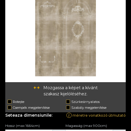
Mozgassa a képet a kívánt
szakasz kijelöléséhez.
Rotește
Szürkeárnyalatos
Csempék megjelenítése
Szabály megjelenítése
Seteaza dimensiunile:
méretre vonatkozó útmutató
Hossz (max 1664cm)
Magasság (max 900cm)