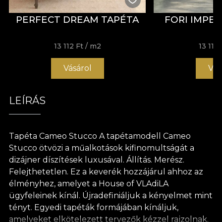
PERFECT DREAM TAPÉTA
FORI IMPER
13 112 Ft
/ m2
13 112 
Vásárol
Vás
LEÍRÁS
Tapéta Cameo Stucco A tapétamodell Cameo
Stucco ötvözi a műalkotások kifinomultságát a
dizájner díszítések luxusával. Állítás. Merész.
Felejthetetlen. Ez a keverék hozzájárul ahhoz az
élményhez, amelyet a House of VLAdiLA
ügyfeleinek kínál. Újradefiniáljuk a kényelmet mint
tényt. Egyedi tapéták formájában kínáljuk,
amelyeket elkötelezett tervezők kézzel rajzolnak.