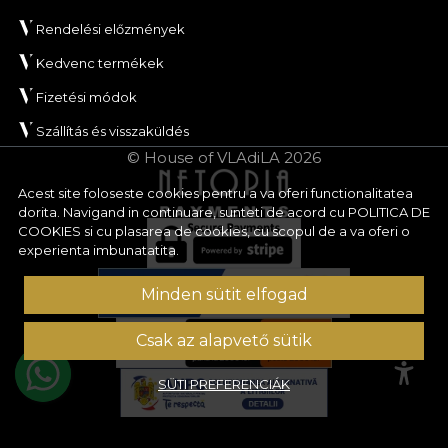
Rendelési előzmények
Kedvenc termékek
Fizetési módok
Szállítás és visszaküldés
© House of VLAdiLA 2026
Acest site foloseste cookies pentru a va oferi functionalitatea
dorita. Navigand in continuare, sunteti de acord cu
POLITICA DE
COOKIES
si cu plasarea de cookies, cu scopul de a va oferi o
experienta imbunatatita.
Minden sütit elfogad
Csak az alapvető sütik
SÜTI PREFERENCIÁK