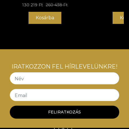
130 219 Ft
260 438 Ft
Kosárba
Kos
IRATKOZZON FEL HÍRLEVELÜNKRE!
Név
Email
FELIRATKOZÁS