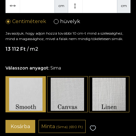
cm
cm
Centiméterek
hüvelyk
Javasoljuk, hogy adjon hozzá további 10 cm-t mind a szélességhez,
mind a magassághoz, mivel a falak nem mindig tökéletesen simák.
13 112 Ft
/ m2
Válasszon anyagot:
Sima
Kosárba
Minta
(Sima)
(690 Ft)