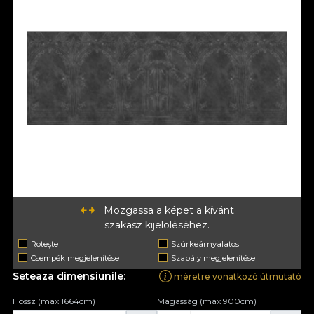
Mozgassa a képet a kívánt
szakasz kijelöléséhez.
Rotește
Szürkeárnyalatos
Csempék megjelenítése
Szabály megjelenítése
Seteaza dimensiunile:
méretre vonatkozó útmutató
Hossz (max 1664cm)
Magasság (max 900cm)