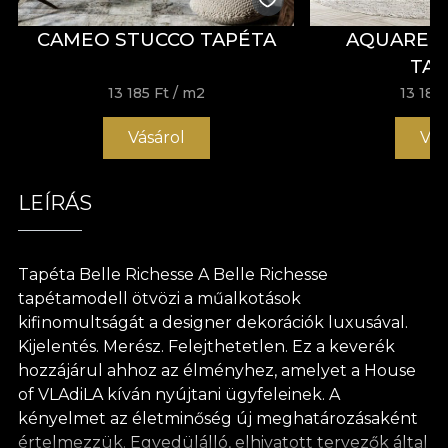
CAMEO STUCCO TAPÉTA
AQUAREL
TA
13 185 Ft
/ m2
13 185 
Vásárol
Vás
LEÍRÁS
Tapéta Belle Richesse A Belle Richesse
tapétamodell ötvözi a műalkotások
kifinomultságát a designer dekorációk luxusával.
Kijelentés. Merész. Felejthetetlen. Ez a keverék
hozzájárul ahhoz az élményhez, amelyet a House
of VLAdiLA kíván nyújtani ügyfeleinek. A
kényelmet az életminőség új meghatározásaként
értelmezzük. Egyedülálló, elhivatott tervezők által