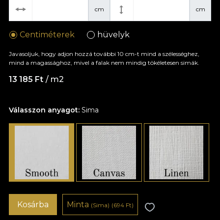
cm
cm
Centiméterek
hüvelyk
Javasoljuk, hogy adjon hozzá további 10 cm-t mind a szélességhez,
mind a magassághoz, mivel a falak nem mindig tökéletesen simák.
13 185 Ft
/ m2
Válasszon anyagot:
Sima
Kosárba
Minta
(Sima)
(694 Ft)