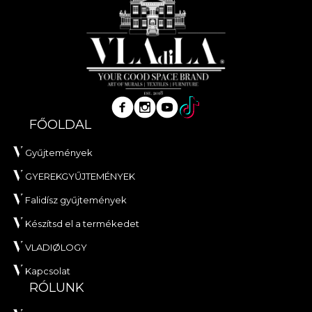
FŐOLDAL
Gyűjtemények
GYEREKGYŰJTEMÉNYEK
Falidísz gyűjtemények
Készítsd el a termékedet
VLADIØLOGY
Kapcsolat
RÓLUNK