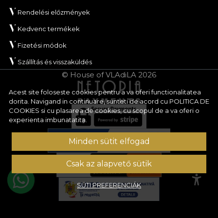
Rendelési előzmények
Kedvenc termékek
Fizetési módok
Szállítás és visszaküldés
© House of VLAdiLA 2026
Acest site foloseste cookies pentru a va oferi functionalitatea
dorita. Navigand in continuare, sunteti de acord cu
POLITICA DE
COOKIES
si cu plasarea de cookies, cu scopul de a va oferi o
experienta imbunatatita.
Minden sütit elfogad
Csak az alapvető sütik
SÜTI PREFERENCIÁK