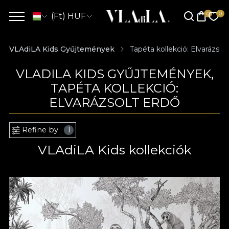
(Ft) HUF
VLAdiLA Kids Gyűjtemények
Tapéta kollekció: Elvarázsol
VLADILA KIDS GYŰJTEMÉNYEK,
TAPÉTA KOLLEKCIÓ:
ELVARÁZSOLT ERDŐ
Refine by
1
VLAdiLA Kids kollekciók