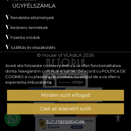
ÜGYFÉLSZÁMLA
Rendelési előzmények
Kedvenc termékek
Fizetési módok
Szállítás és visszaküldés
© House of VLAdiLA 2026
Acest site foloseste cookies pentru a va oferi functionalitatea
dorita. Navigand in continuare, sunteti de acord cu
POLITICA DE
COOKIES
si cu plasarea de cookies, cu scopul de a va oferi o
experienta imbunatatita.
Minden sütit elfogad
Csak az alapvető sütik
SÜTI PREFERENCIÁK