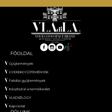
FŐOLDAL
Gyűjtemények
GYEREKGYŰJTEMÉNYEK
Falidísz gyűjtemények
Készítsd el a termékedet
VLADIØLOGY
Kapcsolat
RÓLUNK