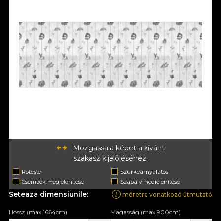
Mozgassa a képet a kívánt
szakasz kijelöléséhez.
Rotește
Szürkeárnyalatos
Csempék megjelenítése
Szabály megjelenítése
Seteaza dimensiunile:
méretre vonatkozó útmutató
Hossz (max 1664cm)
Magasság (max 900cm)