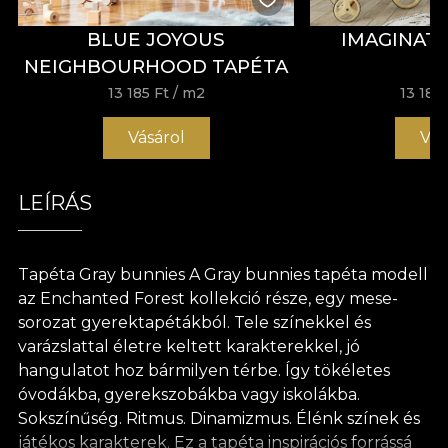
BLUE JOYOUS
IMAGINAT
NEIGHBOURHOOD TAPÉTA
13 185 Ft
/ m2
13 185 
Vásárol
Vás
LEÍRÁS
Tapéta Gray bunnies A Gray bunnies tapéta modell
az Enchanted Forest kollekció része, egy mese-
sorozat gyerektapétákból. Tele színekkel és
varázslattal életre keltett karakterekkel, jó
hangulatot hoz bármilyen térbe. Így tökéletes
óvodákba, gyerekszobákba vagy iskolákba.
Sokszínűség. Ritmus. Dinamizmus. Élénk színek és
játékos karakterek. Ez a tapéta inspirációs forrássá