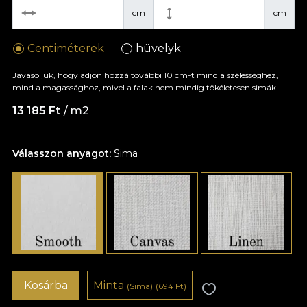
cm
cm
Centiméterek
hüvelyk
Javasoljuk, hogy adjon hozzá további 10 cm-t mind a szélességhez,
mind a magassághoz, mivel a falak nem mindig tökéletesen simák.
13 185 Ft
/ m2
Válasszon anyagot:
Sima
Kosárba
Minta
(Sima)
(694 Ft)