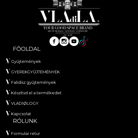
FŐOLDAL
Gyűjtemények
GYEREKGYŰJTEMÉNYEK
Falidísz gyűjtemények
Készítsd el a termékedet
VLADIØLOGY
Kapcsolat
RÓLUNK
Formular retur