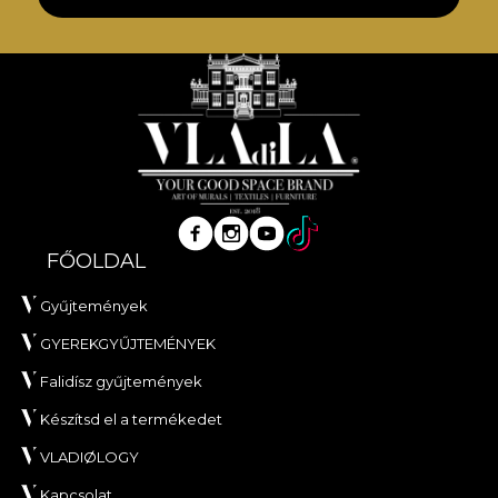
FŐOLDAL
Gyűjtemények
GYEREKGYŰJTEMÉNYEK
Falidísz gyűjtemények
Készítsd el a termékedet
VLADIØLOGY
Kapcsolat