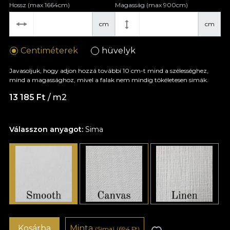
Hossz (max 1664cm)
Magasság (max 900cm)
cm
cm
Centiméterek
hüvelyk
Javasoljuk, hogy adjon hozzá további 10 cm-t mind a szélességhez,
mind a magassághoz, mivel a falak nem mindig tökéletesen simák.
13 185 Ft
/ m2
Válasszon anyagot:
Sima
Kosárba
Minta
(Sima)
(694 Ft)