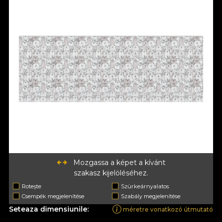
Mozgassa a képet a kívánt
szakasz kijelöléséhez.
Rotește
Szürkeárnyalatos
Csempék megjelenítése
Szabály megjelenítése
Seteaza dimensiunile:
méretre vonatkozó útmutató