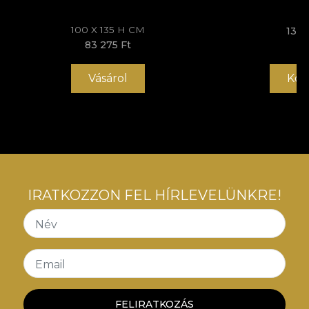
100 X 135 H CM
131 
83 275 Ft
Vásárol
Kos
IRATKOZZON FEL HÍRLEVELÜNKRE!
Név
Email
FELIRATKOZÁS