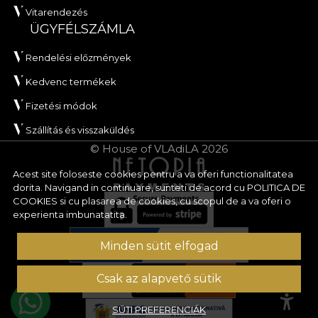
Vitarendezés
ÜGYFÉLSZÁMLA
Rendelési előzmények
Kedvenc termékek
Fizetési módok
Szállítás és visszaküldés
© House of VLAdiLA 2026
Acest site foloseste cookies pentru a va oferi functionalitatea
dorita. Navigand in continuare, sunteti de acord cu
POLITICA DE
COOKIES
si cu plasarea de cookies, cu scopul de a va oferi o
experienta imbunatatita.
Minden sütit elfogad
Csak az alapvető sütik
SÜTI PREFERENCIÁK