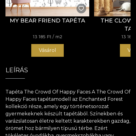
MY BEAR FRIEND TAPÉTA
THE CLOW
TA
13 185 Ft
/ m2
13 185 
Vásárol
Vás
LEÍRÁS
Tapéta The Crowd Of Happy Faces A The Crowd Of
Happy Faces tapétamodell az Enchanted Forest
kollekció része, amely egy történetsorozat
gyermekeknek készült tapétából. Színekben és
varázslatosan életre keltett karakterekben gazdag,
örömet hoz bármilyen típusú térbe. Ezért
tökéletes óvodákba, gyermekszobákba vagy