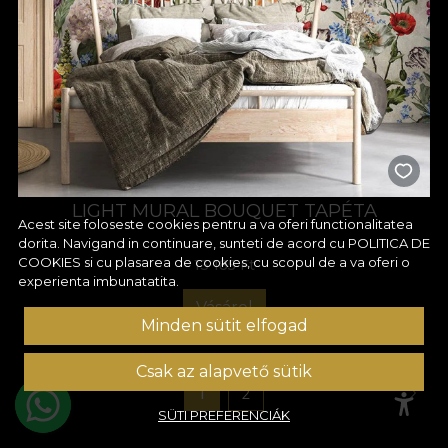
LIGHT MURAL BOUQUET TAPÉTA
Acest site foloseste cookies pentru a va oferi functionalitatea
dorita. Navigand in continuare, sunteti de acord cu
POLITICA DE
COOKIES
si cu plasarea de cookies, cu scopul de a va oferi o
13 185 Ft
experienta imbunatatita.
Vásárol
Minden sütit elfogad
Csak az alapvető sütik
1
2
SÜTI PREFERENCIÁK