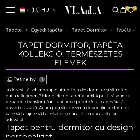
(Ft) HUF
Tapéta
Egyedi tapéta
Tapet Dormitor
Tapéta kol
TAPET DORMITOR, TAPÉTA
KOLLEKCIÓ: TERMÉSZETES
ELEMEK
Refine by
1
Îți dorești să schimbi rapid atmosfera din dormitor și să-i oferi
puțin rafinament? Modelele de tapet VLAdiLA pot fi răspunsul,
deoarece transformă instant orice perete într-o adevărată
poveste vizuală. Acum poți să creezi un decor plin de farmec,
care să te ajute să te relaxezi și care să te reprezinte cu
adevărat!
Tapet pentru dormitor cu design
personalizat