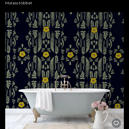
Mutass többet
Dacă te fascinează ideea de a avea un dormitor care să spună
o poveste unică prin fiecare culoare și detaliu, atunci merită să
descoperi colecțiile noastre de tapete pentru dormitor. Acum,
ai ocazia să-ți exprimi creativitatea și să creezi un ambient care
să surprindă ceea ce îți dorești. La VLAdiLA poți descoperi
numeroase opțiuni care se potrivesc cu diferite design-uri și ai
sprijinul nostru pentru a putea alege un model de poveste, de
care te vei bucura în fiecare zi. Un simplu tapet în dormitor
poate face diferența, așa că poți miza pe imprimeuri discrete,
în nuanțe neutre, dacă îți dorești un spațiu calm, relaxant, sau
poți opta pentru modele spectaculoase, dacă vrei să transformi
complet încăperea. Tu decizi!
Alege tapetul premium VLAdiLA
pentru un dormitor cu design
elegant
Orice tapet de dormitor pe care îl găsești la noi este proiectat
să reziste în timp, iar culorile și formele își păstrează
intensitatea, chiar și după mulți ani de utilizare. Pentru tine,
acest lucru înseamnă o investiție sigură și un decor care nu se
demodează. Mai mult, acum ai ocazia de a alege textura