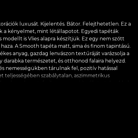
ációk luxusát. Kijelentés. Bátor. Felejthetetlen. Ez a
 a kényelmet, mint létállapotot. Egyedi tapéták
modellt is Vlies alapra készítjük. Ez egy nem szőtt
z haza. A Smooth tapéta matt, sima és finom tapintású.
tékes anyag, gazdag lenvászon textúráját varázsolja a
egy darabka természetet, és otthonod falaira helyezd.
és nemességükben tárulnak fel, pozitív hatással
szet teljességében szabálytalan, aszimmetrikus
ordoznak, metaforikus vagy spirituális tartalmakkal
férát teremtsenek. Kövek, felhők, magas fák, illatos
mságukkal hízelegnek, jelentéseik csak azoknak
et az újjáéledés ciklusára, amin minden lény
és értékelni az egyszerű örömöket. *Szeretetből és
észítjük. **A House of VLAdiLA saját ragasztójának
ot élvezhet, amely megfelel a legmagasabb minőségi