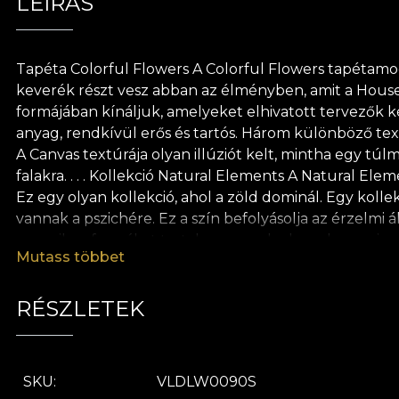
LEÍRÁS
Tapéta Colorful Flowers A Colorful Flowers tapétamode
keverék részt vesz abban az élményben, amit a House 
formájában kínáljuk, amelyeket elhivatott tervezők kéz
anyag, rendkívül erős és tartós. Három különböző text
A Canvas textúrája olyan illúziót kelt, mintha egy tú
falakra. . . . Kollekció Natural Elements A Natural El
Ez egy olyan kollekció, ahol a zöld dominál. Egy kol
vannak a pszichére. Ez a szín befolyásolja az érzelmi 
organikus formákat tartalmaz, amelyek gyakran szinu
Mutass többet
attól függően, hogy milyen színeik vannak vagy mely 
virágok emlékeztetnek bennünket mindenre, amit első
tárulnak fel, akik mernek figyelmesen hallgatni. Egy
RÉSZLETEK
keresztülmegy, és a gyógyulás erejére. Arra is utal, h
tiszteletből a természet iránt, minden tapétánkat ter
használatát ajánlja a tapéta felhelyezéséhez. Ily mó
SKU
VLDLW0090S
követelményeknek.