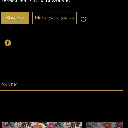
Termék kód - SKU
VLDLW0090S
Kosárba
Minta
(Sima)
(690 Ft)
 ÖNNEK