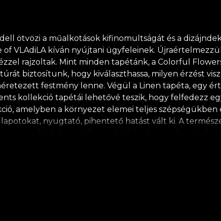
ll ötvözi a műalkotások kifinomultságát és a dizájndekor
of VLAdiLA kíván nyújtani ügyfeleinek. Újraértelmezzük
zel rajzoltak. Mint minden tapétánk, a Colorful Flowers 
úrát biztosítunk, hogy kiválaszthassa, milyen érzést vis
lméretezett festmény lenne. Végül a Linen tapéta, egy ér
ements kollekció tapétái lehetővé teszik, hogy felfedezz 
lekció, amelyben a környezet elemei teljes szépségükben 
állapotokat, nyugtató, pihentető hatást vált ki. A termé
szos vonalakkal rendelkeznek. Különböző jelentéseket h
kultúrákból származnak. Céljuk, hogy harmonikus atmosz
dleges szinten ismerünk fel. Az organikus formák fino
 vizuális történetet alkotunk, amely emlékeztet bennünk
ogy ne felejtsük el tudatosan cselekedeteinket figyelni 
mészetes, ökológiai és biológiailag lebomló anyagokból k
don gyors, biztonságos és hatékony átalakítási folyamat