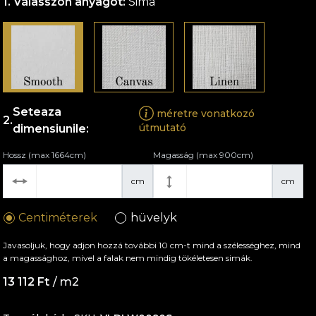
Válasszon anyagot:
Sima
Seteaza
méretre vonatkozó
útmutató
dimensiunile:
Hossz (max 1664cm)
Magasság (max 900cm)
cm
cm
Centiméterek
hüvelyk
Javasoljuk, hogy adjon hozzá további 10 cm-t mind a szélességhez, mind
a magassághoz, mivel a falak nem mindig tökéletesen simák.
13 112 Ft
/ m2