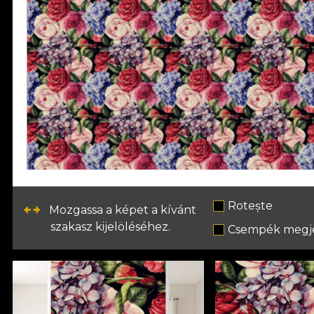
Rotește
Mozgassa a képet a kívánt
szakasz kijelöléséhez.
Csempék megje