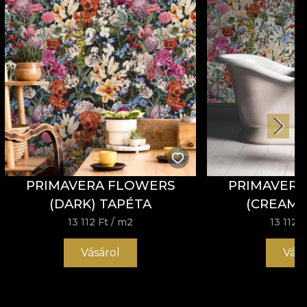
PRIMAVERA FLOWERS
PRIMAVER
(DARK) TAPÉTA
(CREAM)
13 112 Ft
/ m2
13 112 F
Vásárol
Vásá