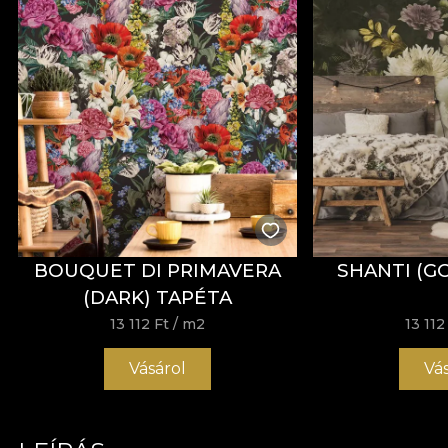
BOUQUET DI PRIMAVERA
SHANTI (G
(DARK) TAPÉTA
13 112 Ft
/ m2
13 112
Vásárol
Vá