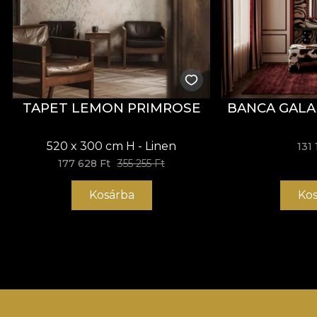
TAPET LEMON PRIMROSE
BANCA GAL
520 x 300 cm H - Linen
131 
177 628 Ft
355 255 Ft
Kosárba
Kos