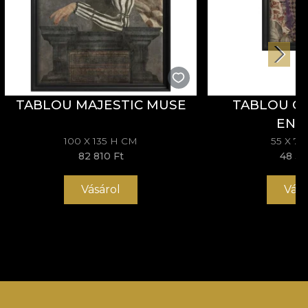
TABLOU MAJESTIC MUSE
TABLOU C
ENI
100 X 135 H CM
55 X 7
82 810 Ft
48 30
Vásárol
Vásá