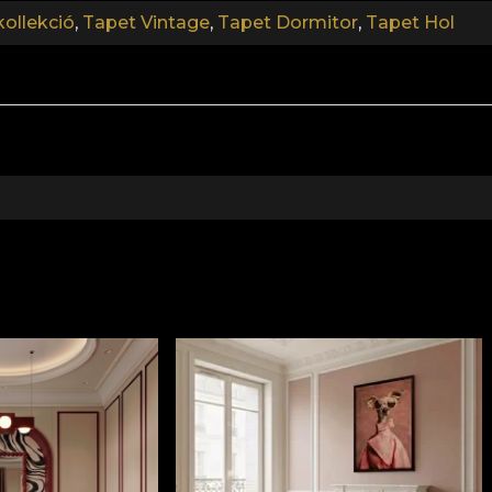
kollekció
,
Tapet Vintage
,
Tapet Dormitor
,
Tapet Hol