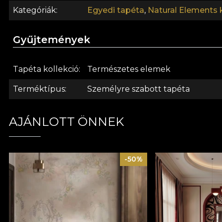
Kategóriák
Egyedi tapéta
,
Natural Elements 
Gyűjtemények
Tapéta kollekció
Természetes elemek
Terméktípus
Személyre szabott tapéta
AJÁNLOTT ÖNNEK
-50%