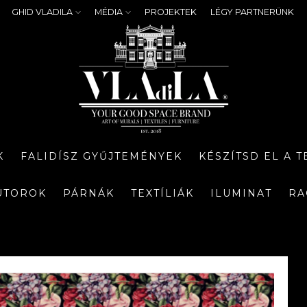
GHID VLADILA
MÉDIA
PROJEKTEK
LÉGY PARTNERÜNK
K
FALIDÍSZ GYŰJTEMÉNYEK
KÉSZÍTSD EL A 
ÚTOROK
PÁRNÁK
TEXTÍLIÁK
ILUMINAT
RA