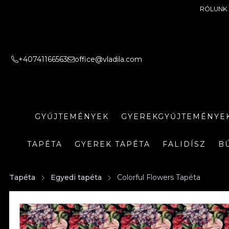
RÓLUNK
+40741166563
office@vladila.com
GYŰJTEMÉNYEK
GYEREKGYŰJTEMÉNYE
TAPÉTA
GYEREK TAPÉTA
FALIDÍSZ
B
Tapéta
Egyedi tapéta
Colorful Flowers Tapéta