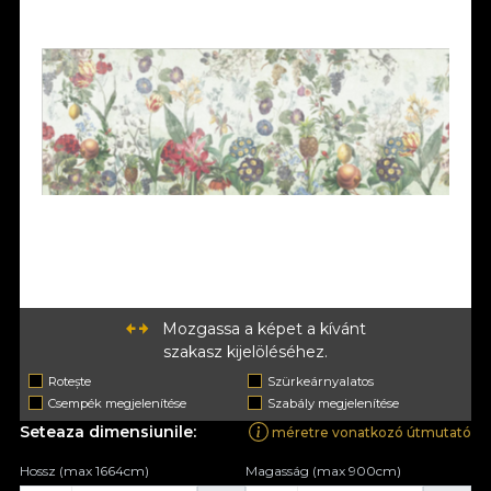
Mozgassa a képet a kívánt
szakasz kijelöléséhez.
Rotește
Szürkeárnyalatos
Csempék megjelenítése
Szabály megjelenítése
Seteaza dimensiunile:
méretre vonatkozó útmutató
Hossz (max 1664cm)
Magasság (max 900cm)