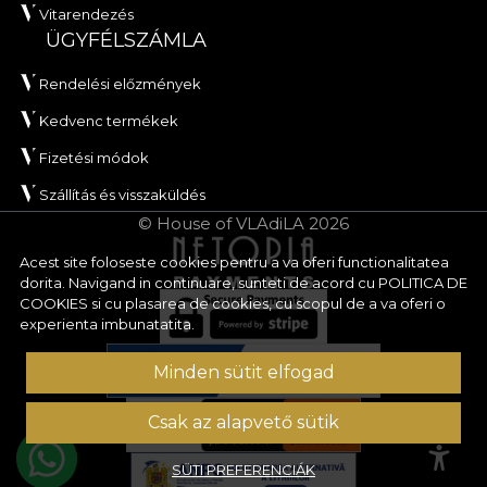
Vitarendezés
ÜGYFÉLSZÁMLA
Rendelési előzmények
Kedvenc termékek
Fizetési módok
Szállítás és visszaküldés
© House of VLAdiLA 2026
Acest site foloseste cookies pentru a va oferi functionalitatea
dorita. Navigand in continuare, sunteti de acord cu
POLITICA DE
COOKIES
si cu plasarea de cookies, cu scopul de a va oferi o
experienta imbunatatita.
Minden sütit elfogad
Csak az alapvető sütik
SÜTI PREFERENCIÁK