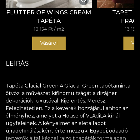
FLUTTER OF WINGS CREAM
TAPET 
TAPÉTA
FRAG
13 154 Ft
/ m2
13 154 
Vásárol
Vás
LEÍRÁS
Tapéta Glacial Green A Glacial Green tapétaminta
ötvözi a művészet kifinomultságát a dizájner
dekorációk luxusával. Kijelentés. Merész.
Feledhetetlen. Ez a keverék hozzájárul ahhoz az
élményhez, amelyet a House of VLAdiLA kínál
ügyfeleinek. A kényelmet az életállapot
újradefiniálásaként értelmezzük. Egyedi, odaadó
tervezők által kézzel rajzolt tapéták formájában