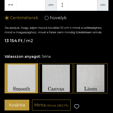
cm
cm
Centiméterek
hüvelyk
Javasoljuk, hogy adjon hozzá további 10 cm-t mind a szélességhez,
mind a magassághoz, mivel a falak nem mindig tökéletesen simák.
13 154 Ft
/ m2
Válasszon anyagot:
Sima
Kosárba
Minta
(Sima)
(692 Ft)