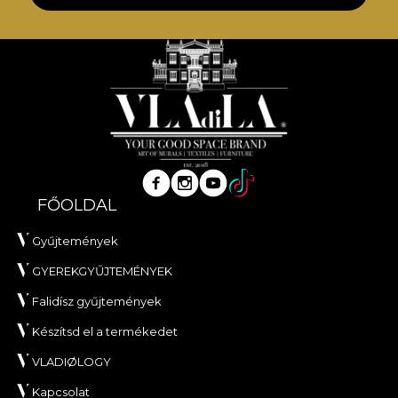
FŐOLDAL
Gyűjtemények
GYEREKGYŰJTEMÉNYEK
Falidísz gyűjtemények
Készítsd el a termékedet
VLADIØLOGY
Kapcsolat