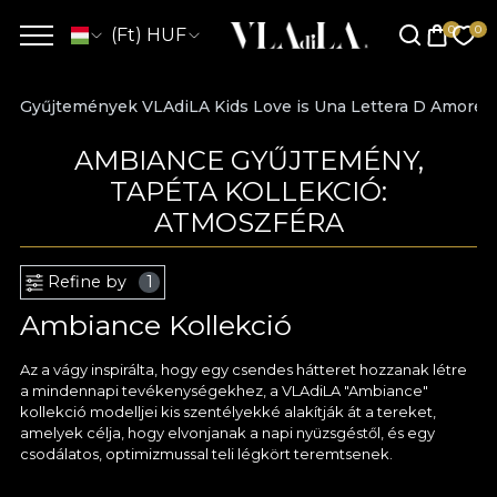
(Ft) HUF
Gyűjtemények VLAdiLA Kids Love is Una Lettera D Amore S
AMBIANCE GYŰJTEMÉNY,
TAPÉTA KOLLEKCIÓ:
ATMOSZFÉRA
Refine by
1
Ambiance Kollekció
Az a vágy inspirálta, hogy egy csendes hátteret hozzanak létre
a mindennapi tevékenységekhez, a VLAdiLA "Ambiance"
kollekció modelljei kis szentélyekké alakítják át a tereket,
amelyek célja, hogy elvonjanak a napi nyüzsgéstől, és egy
csodálatos, optimizmussal teli légkört teremtsenek.
Képzeltünk néhány finom ecsetvonást egy új vásznon, egy