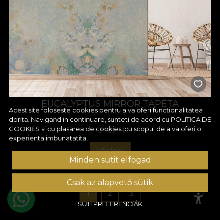
EUCALYPTUS MIRROR TAPÉTA
Acest site foloseste cookies pentru a va oferi functionalitatea
dorita. Navigand in continuare, sunteti de acord cu
POLITICA DE
COOKIES
si cu plasarea de cookies, cu scopul de a va oferi o
13 185 Ft
experienta imbunatatita.
Vásárol
Minden sütit elfogad
Csak az alapvető sütik
1
2
3
SÜTI PREFERENCIÁK