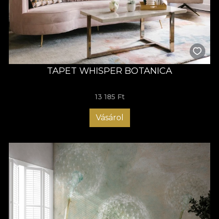
Len - luxus, szövet-szerű textúra
Így a tapétáink teljes, 360°-os szenzoros élménnyé válnak a
lenyűgöző vizuális mesterfokon keresztül és az álomszerű
dimenziókban. A természet iránti szeretetünk és tiszteletünk
sugárzik a természetes, ökológiai és biológiailag lebomló
anyagok használatából. Ezért gyártunk tapétákat Vlies alapon:
egy nem szőtt anyagból, amely kiváló tartósságot biztosít és
TAPET WHISPER BOTANICA
megkönnyíti a termékek telepítését.
13 185 Ft
Vásárol