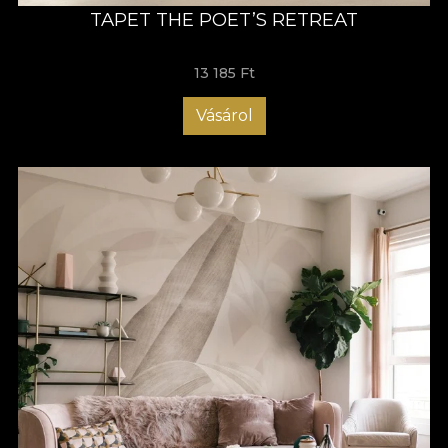
Ambiance - nyugalom, békesség,
TAPET THE POET’S RETREAT
melegség, béke, remény
13 185 Ft
Az Ambiance tapétagyűjtemény minimalista és légies
dizájnjával nyugodt környezetet teremt. Az a háttér, ahol a nap
Vásárol
minden pillanatát kibontakoztathatod egy nyugalom hulláma
alatt, amely emlékeztet arra, hogy állj meg, vegyél egy mély
levegőt, és hagyd, hogy elragadjon a békében és harmóniában
bővelkedő univerzum szemlélése.
Tapéták, mint egy műalkotás
A mi tapétáink kézzel festett - olaj és akril színekkel - és
digitálisan rajzolt, grafikai táblák használatával készült
alkotások. Mivel szeretjük a sokoldalúságot, és ügyfeleinknek
olyan lehetőségeket kínálunk, amelyek illeszkednek stílusos
szükségleteikhez és költségvetésükhöz, portfóliónk olyan
tapétákat tartalmaz, amelyeket három különböző anyagra és
textúrára lehet nyomtatni:
Sima - matt, egyenletes és puha tapintású
Vászon - az életnagyságú festmény illúzióját kelti