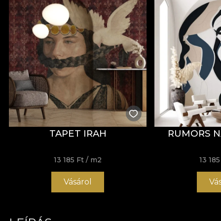
TAPET IRAH
RUMORS N
13 185 Ft
/ m2
13 185
Vásárol
Vá