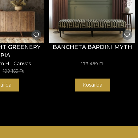
HT GREENERY
BANCHETA BARDINI MYTH
PIA
cm H - Canvas
173 489 Ft
199 165 Ft
árba
Kosárba