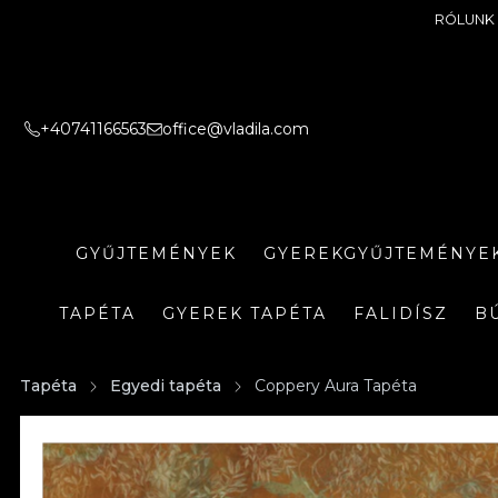
RÓLUNK
+40741166563
office@vladila.com
GYŰJTEMÉNYEK
GYEREKGYŰJTEMÉNYE
TAPÉTA
GYEREK TAPÉTA
FALIDÍSZ
B
Tapéta
Egyedi tapéta
Coppery Aura Tapéta