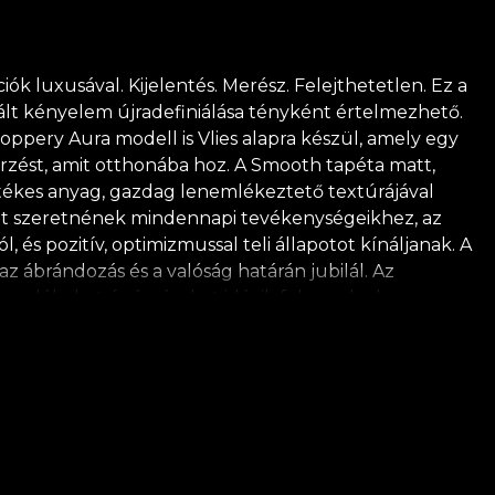
k luxusával. Kijelentés. Merész. Felejthetetlen. Ez a
ált kényelem újradefiniálása tényként értelmezhető.
oppery Aura modell is Vlies alapra készül, amely egy
érzést, amit otthonába hoz. A Smooth tapéta matt,
 értékes anyag, gazdag lenemlékeztető textúrájával
teret szeretnének mindennapi tevékenységeikhez, az
 és pozitív, optimizmussal teli állapotot kínáljanak. A
az ábrándozás és a valóság határán jubilál. Az
 emlékeket és érzéseket idézik fel, amelyek
yszerűség ez, amelyet rejtély és elegancia övez.
iztos temperamentumot tükrözve. A természet és a
szet iránti szeretetből és tiszteletből minden
 alkalmazását javasolja a tapéta felhelyezéséhez. Ily
 minőségi szabványoknak.