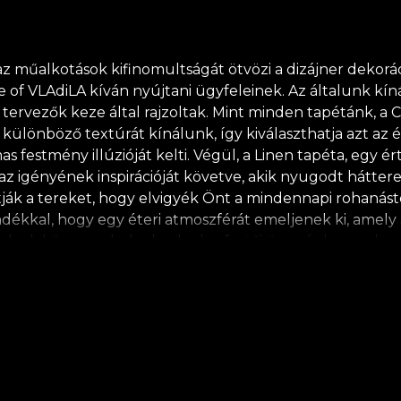
műalkotások kifinomultságát ötvözi a dizájner dekoráció
of VLAdiLA kíván nyújtani ügyfeleinek. Az általunk kín
ervezők keze által rajzoltak. Mint minden tapétánk, a C
 különböző textúrát kínálunk, így kiválaszthatja azt az 
as festmény illúzióját kelti. Végül, a Linen tapéta, egy
ak az igényének inspirációját követve, akik nyugodt hát
ják a tereket, hogy elvigyék Önt a mindennapi rohanástól,
ndékkal, hogy egy éteri atmoszférát emeljenek ki, amely 
elyek könnyen beleolvadnak a festői ürességbe, ezek az
 Egyszerűségükben is megragadják az embert, de egy eg
a tér nőies és finom oldalát, pozitív, játékos és magab
melyeket grunge kinézetű textúrákkal kevertek. *A termé
ó anyagokból készül. **A House of VLAdiLA saját ragasztó
folyamatban lehet része, amely megfelel a legmagasabb