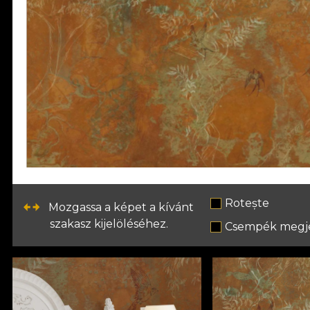
Rotește
Mozgassa a képet a kívánt
szakasz kijelöléséhez.
Csempék megje