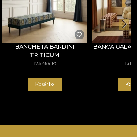
BANCHETA BARDINI
BANCA GALAN
TRITICUM
173 489 Ft
131 8
Kosárba
Kosá