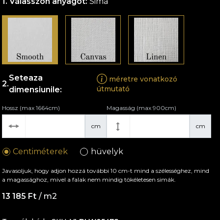
Válasszon anyagot:
Sima
Seteaza
méretre vonatkozó
útmutató
dimensiunile:
Hossz (max 1664cm)
Magasság (max 900cm)
cm
cm
Centiméterek
hüvelyk
Javasoljuk, hogy adjon hozzá további 10 cm-t mind a szélességhez, mind
a magassághoz, mivel a falak nem mindig tökéletesen simák.
13 185 Ft
/ m2