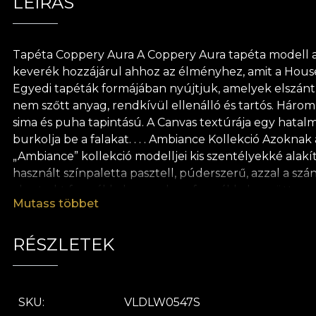
LEÍRÁS
Tapéta Coppery Aura A Coppery Aura tapéta modell az 
keverék hozzájárul ahhoz az élményhez, amit a House 
Egyedi tapéták formájában nyújtjuk, amelyek elszánt t
nem szőtt anyag, rendkívül ellenálló és tartós. Három
sima és puha tapintású. A Canvas textúrája egy hatalm
burkolja be a falakat. . . . Ambiance Kollekció Azokn
„Ambiance” kollekció modelljei kis szentélyekké alakít
használt színpaletta pasztell, púderszerű, azzal a szá
absztrakt formákkal vagy olyan formákkal együtt, am
Mutass többet
boldogságot és nyugalmat hoznak a nap szüneteiben.
Ennek a tapétának a lényege megtalálható és kiemeli 
festési technikák két visszatérő motívummá válnak, a
RÉSZLETEK
tapétánk természetes, ökológiai és biológiailag leboml
módon gyors, biztonságos és hatékony átdekorálási 
SKU
VLDLW0547S