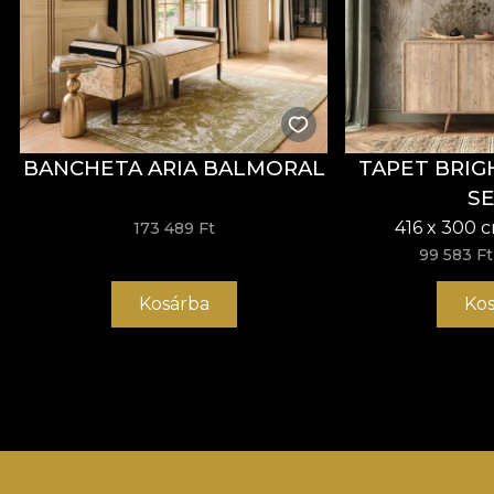
BANCHETA ARIA BALMORAL
TAPET BRIG
SE
416 x 300 
173 489 Ft
99 583 Ft
Kosárba
Kos