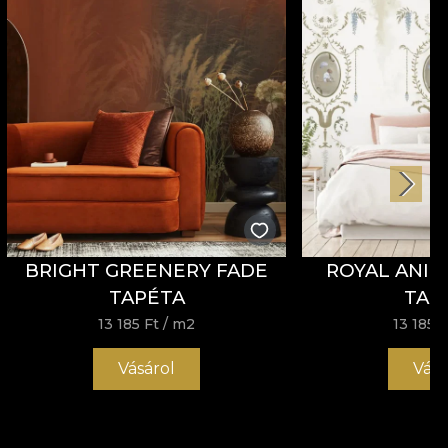
BRIGHT GREENERY FADE
ROYAL ANIM
TAPÉTA
TAP
13 185 Ft
/ m2
13 185 F
Vásárol
Vásá