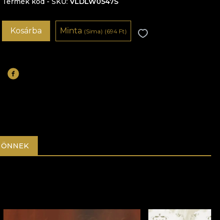
Termék kód - SKU
VLDLW0547S
Kosárba
Minta
(Sima)
(694 Ft)
 ÖNNEK