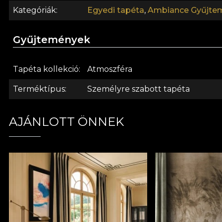
Kategóriák
Egyedi tapéta
,
Ambiance Gyűjte
Gyűjtemények
Tapéta kollekció
Atmoszféra
Terméktípus
Személyre szabott tapéta
AJÁNLOTT ÖNNEK