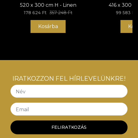
520 x 300 cm H - Linen
416 x 300 c
178 624 Ft
357 248 Ft
99 583 Ft
Kosárba
Kos
IRATKOZZON FEL HÍRLEVELÜNKRE!
Név
Email
FELIRATKOZÁS