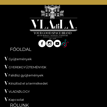
FŐOLDAL
Gyűjtemények
GYEREKGYŰJTEMÉNYEK
Falidísz gyűjtemények
Készítsd el a termékedet
VLADIØLOGY
Kapcsolat
RÓLUNK