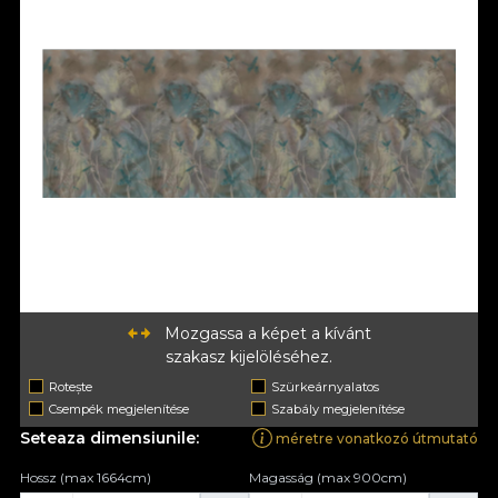
Mozgassa a képet a kívánt
szakasz kijelöléséhez.
Rotește
Szürkeárnyalatos
Csempék megjelenítése
Szabály megjelenítése
Seteaza dimensiunile:
méretre vonatkozó útmutató
Hossz (max 1664cm)
Magasság (max 900cm)