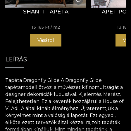
SHANTI TAPÉTA
TAPET POR
13 185 Ft
/ m2
13 185 
Vásárol
Vás
LEÍRÁS
Tapéta Dragonfly Glide A Dragonfly Glide
tapétamodell ötvözi a művészet kifinomultságát a
designer dekorációk luxusával. Kijelentés. Merész.
Felejthetetlen. Ez a keverék hozzájárul a House of
VLAdiLA által kínált élményhez. Újrateremtjük a
kényelmet mint a valóság állapotát. Ezt egyedi,
elkötelezett tervezők által kézzel rajzolt tapéták
formájában kínáljuk. Mint minden tapétánk, a