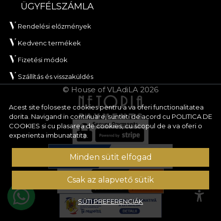
ÜGYFÉLSZÁMLA
Rendelési előzmények
Kedvenc termékek
Fizetési módok
Szállítás és visszaküldés
© House of VLAdiLA 2026
Acest site foloseste cookies pentru a va oferi functionalitatea
dorita. Navigand in continuare, sunteti de acord cu
POLITICA DE
COOKIES
si cu plasarea de cookies, cu scopul de a va oferi o
experienta imbunatatita.
Minden sütit elfogad
Csak az alapvető sütik
SÜTI PREFERENCIÁK