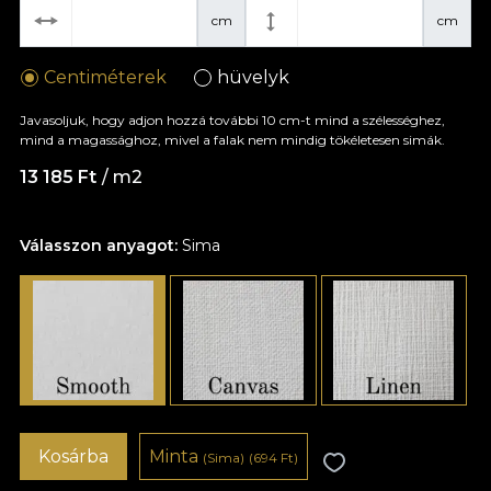
cm
cm
Centiméterek
hüvelyk
Javasoljuk, hogy adjon hozzá további 10 cm-t mind a szélességhez,
mind a magassághoz, mivel a falak nem mindig tökéletesen simák.
13 185 Ft
/ m2
Válasszon anyagot:
Sima
Kosárba
Minta
(Sima)
(694 Ft)