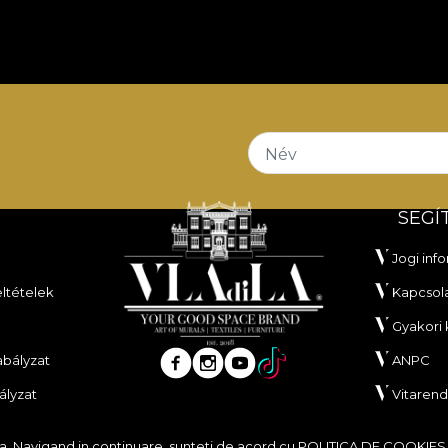
Név
SEGÍ
Jogi inf
eltételek
Kapcsol
Gyakori
bályzat
ANPC
ályzat
Vitaren
ita. Navigand in continuare, sunteti de acord cu
POLITICA DE COOKIES