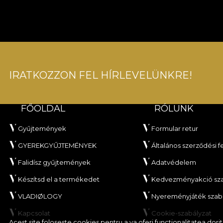
IRATKOZZON FEL HÍRLEVELÜNKRE!
FŐOLDAL
RÓLUNK
Gyűjtemények
Formular retur
GYEREKGYŰJTEMÉNYEK
Általános szerződési f
Falidísz gyűjtemények
Adatvédelem
Készítsd el a termékedet
Kedvezményakció sza
VLADIØLOGY
Nyereményjáték szab
Kapcsolat
Cookie-szabályzat
Acest site foloseste cookies pentru a va oferi functionalitatea dor