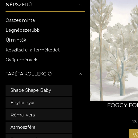
NÉPSZERŰ
Összes minta
Legnépszerűbb
Új minták
Készítsd el a termékedet
Gyűjtemények
TAPÉTA KOLLEKCIÓ
Shape Shape Baby
Enyhe nyár
FOGGY FO
Római vers
13
Atmoszféra
Vá