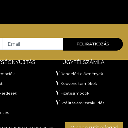
Email
FELIRATKOZÁS
TSÉGNYÚJTÁS
ÜGYFÉLSZÁMLA
ormációk
Rendelési előzmények
at
Kedvenc termékek
 kérdések
Fizetési módok
Szállítás és visszaküldés
dezés
Minden sütit elfogad
si cu plasarea de cookies, cu