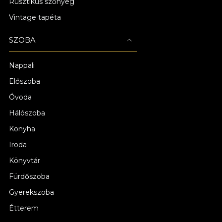
Rusztikus szőnyeg
Vintage tapéta
SZOBA
Nappali
Előszoba
Óvoda
Hálószoba
Konyha
Iroda
Könyvtár
Fürdőszoba
Gyerekszoba
Étterem