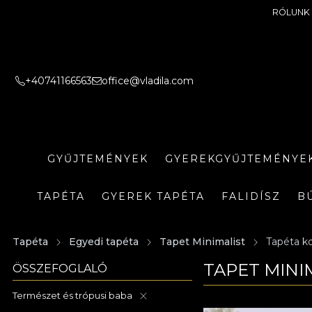
RÓLUNK
+40741166563
office@vladila.com
GYŰJTEMÉNYEK
GYEREKGYŰJTEMÉNYE
TAPÉTA
GYEREK TAPÉTA
FALIDÍSZ
B
Tapéta
Egyedi tapéta
Tapet Minimalist
Tapéta ko
TAPET MINI
ÖSSZEFOGLALÓ
Természet és trópusi baba