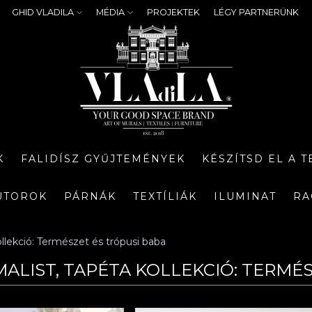
GHID VLADILA
MÉDIA
PROJEKTEK
LÉGY PARTNERÜNK
K
FALIDÍSZ GYŰJTEMÉNYEK
KÉSZÍTSD EL A 
ÚTOROK
PÁRNÁK
TEXTÍLIÁK
ILUMINAT
RA
llekció: Természet és trópusi baba
MALIST, TAPÉTA KOLLEKCIÓ: TERMÉ