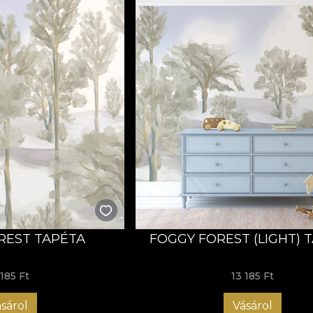
REST TAPÉTA
FOGGY FOREST (LIGHT) 
 185 Ft
13 185 Ft
sárol
Vásárol