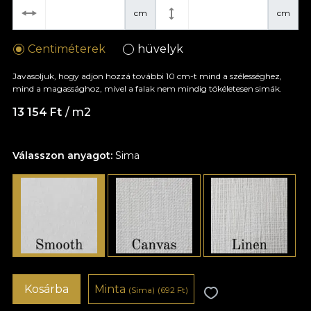
cm
cm
Centiméterek
hüvelyk
Javasoljuk, hogy adjon hozzá további 10 cm-t mind a szélességhez,
mind a magassághoz, mivel a falak nem mindig tökéletesen simák.
13 154 Ft
/ m2
Válasszon anyagot:
Sima
Kosárba
Minta
(Sima)
(692 Ft)