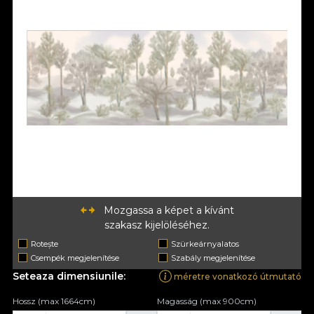
Mozgassa a képet a kívánt
szakasz kijelöléséhez.
Rotește
Szürkeárnyalatos
Csempék megjelenítése
Szabály megjelenítése
Seteaza dimensiunile:
méretre vonatkozó útmutató
Hossz (max 1664cm)
Magasság (max 900cm)