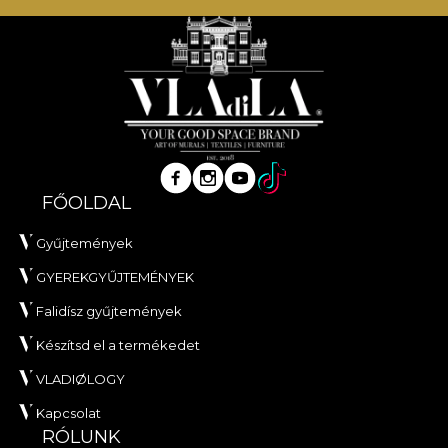
FŐOLDAL
Gyűjtemények
GYEREKGYŰJTEMÉNYEK
Falidísz gyűjtemények
Készítsd el a termékedet
VLADIØLOGY
Kapcsolat
RÓLUNK