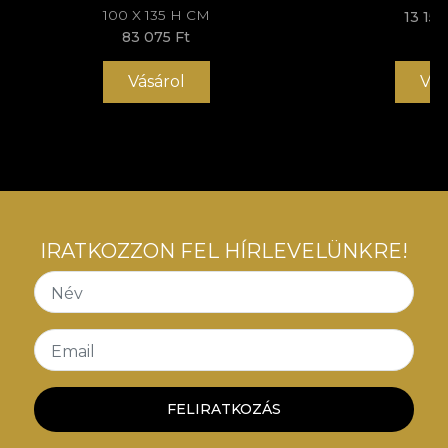
100 X 135 H CM
13 154
83 075 Ft
Vásárol
Vás
IRATKOZZON FEL HÍRLEVELÜNKRE!
Név
Email
FELIRATKOZÁS