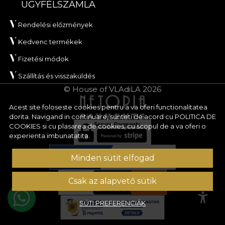
ÜGYFÉLSZÁMLA
Rendelési előzmények
Kedvenc termékek
Fizetési módok
Szállítás és visszaküldés
© House of VLAdiLA 2026
Acest site foloseste cookies pentru a va oferi functionalitatea
dorita. Navigand in continuare, sunteti de acord cu
POLITICA DE
COOKIES
si cu plasarea de cookies, cu scopul de a va oferi o
experienta imbunatatita.
Minden sütit elfogad
Csak az alapvető sütik
SÜTI PREFERENCIÁK