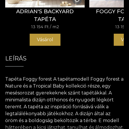
ADRIAN'S BACKYARD
FOGGY FOR
TAPÉTA
TA
13 154 Ft
/ m2
13 154 
Vásárol
Vás
LEÍRÁS
Tapéta Foggy forest A tapétamodell Foggy forest a
Nature és a Tropical Baby kollekció része, egy
mesésorozat gyerekeknek szánt tapétákkal. A
minimalista dizájn otthonos és nyugodt légkört
teremt. A tapéta az inspiráció forrásává válik a
legtalálékonyabb játékokhoz. A dizájn által az
öröm és a boldogság beköltözik a térbe. E modell
hátterében a kicsi játszhat, tanulhat és álmodozhat.