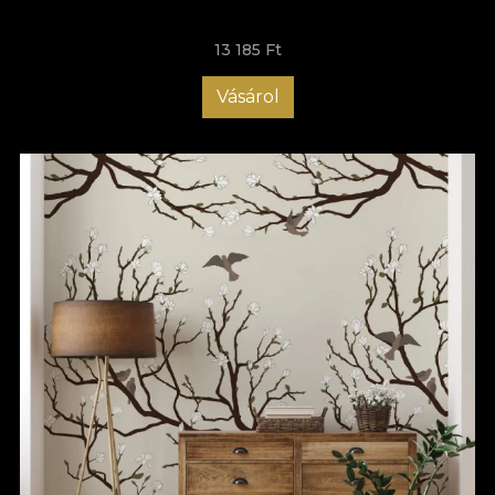
designul și să adaptezi culorile, astfel încât să se potrivească
perfect cu restul locuinței tale, iar amenajarea holului cu
13 185 Ft
tapetele VLAdiLA te ajută să impresionezi de la primul pas în
casă. Comandă acum tapetul potrivit pentru holul tău și bucură-
te de o atmosferă care să-ți aducă zâmbetul pe buze de
Vásárol
fiecare dată când ajungi acasă!