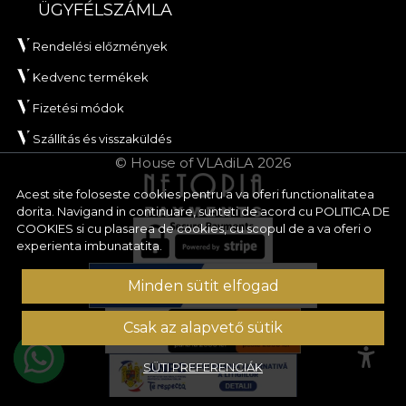
ÜGYFÉLSZÁMLA
Rendelési előzmények
Kedvenc termékek
Fizetési módok
Szállítás és visszaküldés
© House of VLAdiLA 2026
Acest site foloseste cookies pentru a va oferi functionalitatea
dorita. Navigand in continuare, sunteti de acord cu
POLITICA DE
COOKIES
si cu plasarea de cookies, cu scopul de a va oferi o
experienta imbunatatita.
Minden sütit elfogad
Csak az alapvető sütik
SÜTI PREFERENCIÁK