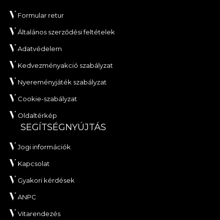
Formular retur
Általános szerződési feltételek
Adatvédelem
Kedvezményakció szabályzat
Nyereményjáték szabályzat
Cookie-szabályzat
Oldaltérkép
SEGÍTSÉGNYÚJTÁS
Jogi információk
Kapcsolat
Gyakori kérdések
ANPC
Vitarendezés