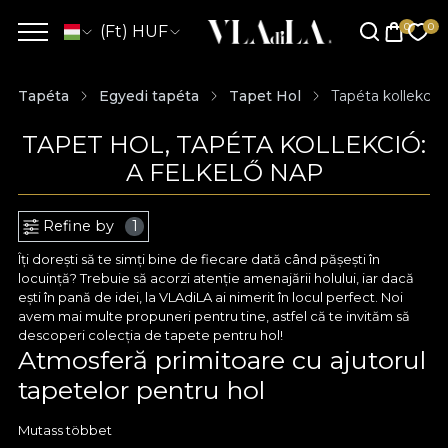
(Ft) HUF
Tapéta
Egyedi tapéta
Tapet Hol
Tapéta kollekció:
TAPET HOL, TAPÉTA KOLLEKCIÓ:
A FELKELŐ NAP
Refine by
1
Îți dorești să te simți bine de fiecare dată când pășești în
locuință? Trebuie să acorzi atenție amenajării holului, iar dacă
ești în pană de idei, la VLAdiLA ai nimerit în locul perfect. Noi
avem mai multe propuneri pentru tine, astfel că te invităm să
descoperi colecția de tapete pentru hol!
Atmosferă primitoare cu ajutorul
tapetelor pentru hol
Tapetul pentru hol este o cale excelentă spre un decor
Mutass többet