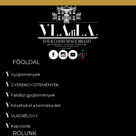
FŐOLDAL
Gyűjtemények
GYEREKGYŰJTEMÉNYEK
Falidísz gyűjtemények
Készítsd el a termékedet
VLADIØLOGY
Kapcsolat
RÓLUNK