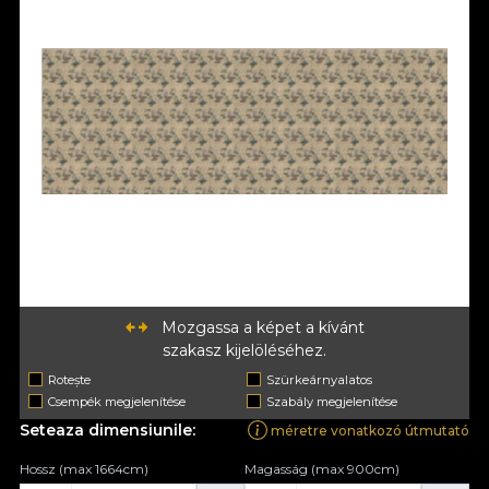
Mozgassa a képet a kívánt
szakasz kijelöléséhez.
Rotește
Szürkeárnyalatos
Csempék megjelenítése
Szabály megjelenítése
Seteaza dimensiunile:
méretre vonatkozó útmutató
Hossz (max 1664cm)
Magasság (max 900cm)