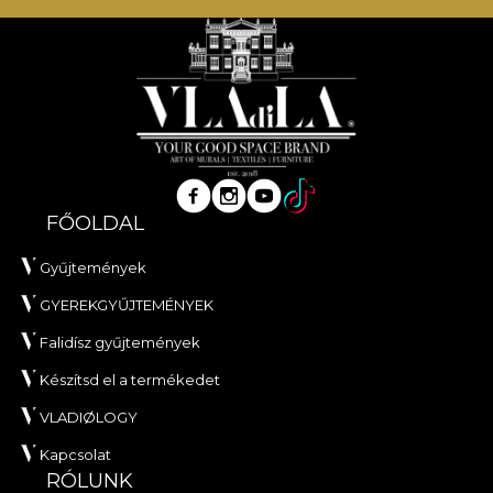
a legmagasabb minőségi szabványoknak.
FŐOLDAL
Gyűjtemények
GYEREKGYŰJTEMÉNYEK
Falidísz gyűjtemények
Készítsd el a termékedet
VLADIØLOGY
Kapcsolat
RÓLUNK