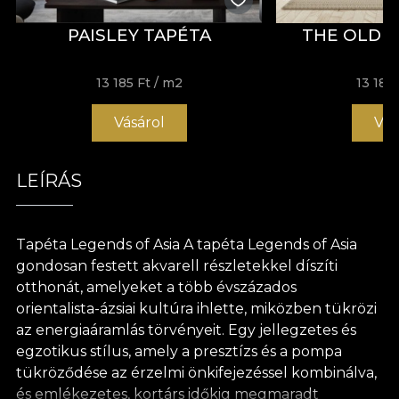
PAISLEY TAPÉTA
THE OLD C
13 185 Ft
/ m2
13 185 
Vásárol
Vás
LEÍRÁS
Tapéta Legends of Asia A tapéta Legends of Asia
gondosan festett akvarell részletekkel díszíti
otthonát, amelyeket a több évszázados
orientalista-ázsiai kultúra ihlette, miközben tükrözi
az energiaáramlás törvényeit. Egy jellegzetes és
egzotikus stílus, amely a presztízs és a pompa
tükröződése az érzelmi önkifejezéssel kombinálva,
és emlékezetes, kortárs időkig megmaradt