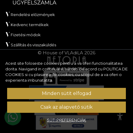
ÜGYFÉLSZÁMLA
Rendelési előzmények
Kedvenc termékek
Fizetési módok
Szállítás és visszaküldés
© House of VLAdiLA 2026
Acest site foloseste cookies pentru a va oferi functionalitatea
dorita. Navigand in continuare, sunteti de acord cu
POLITICA DE
COOKIES
si cu plasarea de cookies, cu scopul de a va oferi o
experienta imbunatatita.
Minden sütit elfogad
Csak az alapvető sütik
SÜTI PREFERENCIÁK