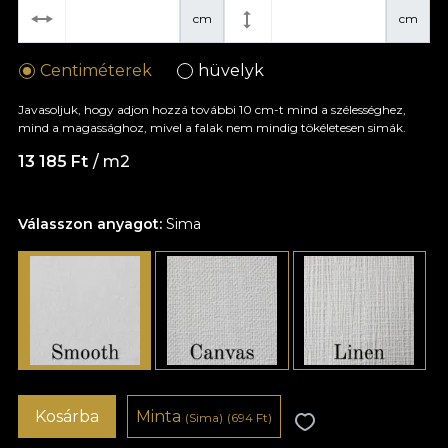
cm
cm
Centiméterek
hüvelyk
Javasoljuk, hogy adjon hozzá további 10 cm-t mind a szélességhez,
mind a magassághoz, mivel a falak nem mindig tökéletesen simák.
13 185 Ft
/ m2
Válasszon anyagot:
Sima
Kosárba
Minta
(Sima)
(694 Ft)