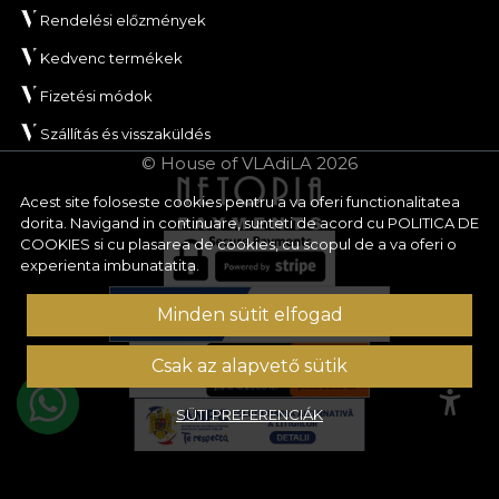
Rendelési előzmények
Kedvenc termékek
Fizetési módok
Szállítás és visszaküldés
© House of VLAdiLA 2026
Acest site foloseste cookies pentru a va oferi functionalitatea
dorita. Navigand in continuare, sunteti de acord cu
POLITICA DE
COOKIES
si cu plasarea de cookies, cu scopul de a va oferi o
experienta imbunatatita.
Minden sütit elfogad
Csak az alapvető sütik
SÜTI PREFERENCIÁK