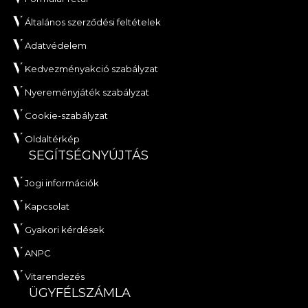
Általános szerződési feltételek
Adatvédelem
Kedvezményakció szabályzat
Nyereményjáték szabályzat
Cookie-szabályzat
Oldaltérkép
SEGÍTSÉGNYÚJTÁS
Jogi információk
Kapcsolat
Gyakori kérdések
ANPC
Vitarendezés
ÜGYFÉLSZÁMLA