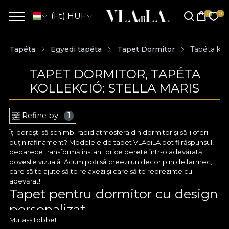
(Ft) HUF
Tapéta
Egyedi tapéta
Tapet Dormitor
Tapéta koll
TAPET DORMITOR, TAPÉTA
KOLLEKCIÓ: STELLA MARIS
Refine by
1
Îți dorești să schimbi rapid atmosfera din dormitor și să-i oferi
puțin rafinament? Modelele de tapet VLAdiLA pot fi răspunsul,
deoarece transformă instant orice perete într-o adevărată
poveste vizuală. Acum poți să creezi un decor plin de farmec,
care să te ajute să te relaxezi și care să te reprezinte cu
adevărat!
Tapet pentru dormitor cu design
personalizat
Mutass többet