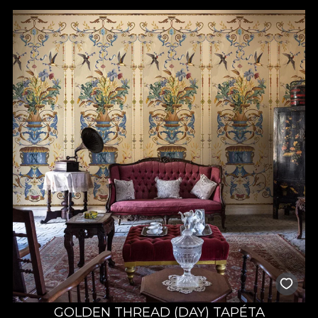
Dacă te fascinează ideea de a avea un dormitor care să spună
o poveste unică prin fiecare culoare și detaliu, atunci merită să
descoperi colecțiile noastre de tapete pentru dormitor. Acum,
ai ocazia să-ți exprimi creativitatea și să creezi un ambient care
să surprindă ceea ce îți dorești. La VLAdiLA poți descoperi
numeroase opțiuni care se potrivesc cu diferite design-uri și ai
sprijinul nostru pentru a putea alege un model de poveste, de
care te vei bucura în fiecare zi. Un simplu tapet în dormitor
poate face diferența, așa că poți miza pe imprimeuri discrete,
în nuanțe neutre, dacă îți dorești un spațiu calm, relaxant, sau
poți opta pentru modele spectaculoase, dacă vrei să transformi
complet încăperea. Tu decizi!
Alege tapetul premium VLAdiLA
pentru un dormitor cu design
elegant
Orice tapet de dormitor pe care îl găsești la noi este proiectat
să reziste în timp, iar culorile și formele își păstrează
intensitatea, chiar și după mulți ani de utilizare. Pentru tine,
acest lucru înseamnă o investiție sigură și un decor care nu se
demodează. Mai mult, acum ai ocazia de a alege textura
preferată, care se potrivește cel mai bine în spațiul tău și care
GOLDEN THREAD (DAY) TAPÉTA