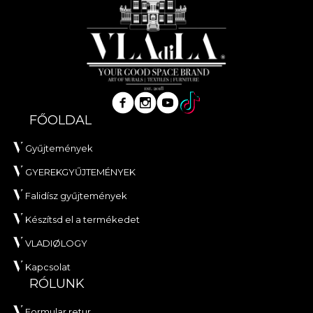
FŐOLDAL
Gyűjtemények
GYEREKGYŰJTEMÉNYEK
Falidísz gyűjtemények
Készítsd el a termékedet
VLADIØLOGY
Kapcsolat
RÓLUNK
Formular retur