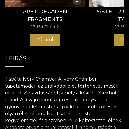
TAPET DECADENT
PASTEL RIC
FRAGMENTS
TA
13 154 Ft
/ m2
13 154 
Vásárol
Vás
LEÍRÁS
Tapéta Ivory Chamber A Ivory Chamber
tapétamodell az uralkodói élet történetét meséli
el, a belső gazdagságét, amely a lelki értékekből
fakad. A dizájn finomsága és hajlékonysága a
gyönyörű élet mesterségbeli tudásáról szól. Egy
olyan életről, amelyet tisztelettel, isteni
kegyelemmel és a szívben rejlő költészettel élnek.
A tapéta ötvözi a műalkotások kifinomultságát a