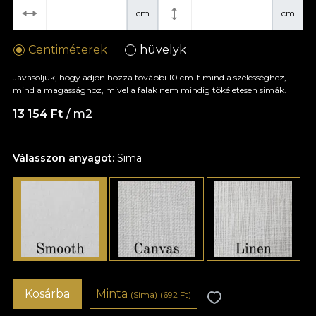
cm
cm
Centiméterek
hüvelyk
Javasoljuk, hogy adjon hozzá további 10 cm-t mind a szélességhez,
mind a magassághoz, mivel a falak nem mindig tökéletesen simák.
13 154 Ft
/ m2
Válasszon anyagot:
Sima
Kosárba
Minta
(Sima)
(692 Ft)