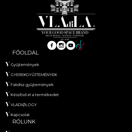
FŐOLDAL
Gyűjtemények
GYEREKGYŰJTEMÉNYEK
Falidísz gyűjtemények
Készítsd el a termékedet
VLADIØLOGY
Kapcsolat
RÓLUNK