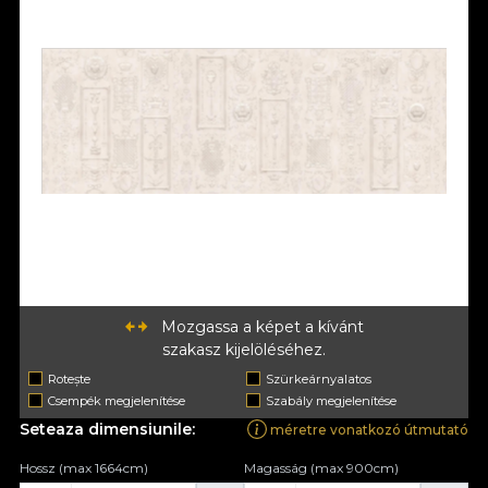
Mozgassa a képet a kívánt
szakasz kijelöléséhez.
Rotește
Szürkeárnyalatos
Csempék megjelenítése
Szabály megjelenítése
Seteaza dimensiunile:
méretre vonatkozó útmutató
Hossz (max 1664cm)
Magasság (max 900cm)