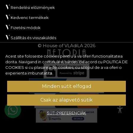
Rendelési előzmények
Kedvenc termékek
Fizetési módok
Szállítás és visszaküldés
© House of VLAdiLA 2026
Acest site foloseste cookies pentru a va oferi functionalitatea
dorita. Navigand in continuare, sunteti de acord cu
POLITICA DE
COOKIES
si cu plasarea de cookies, cu scopul de a va oferi o
experienta imbunatatita.
Minden sütit elfogad
Csak az alapvető sütik
SÜTI PREFERENCIÁK