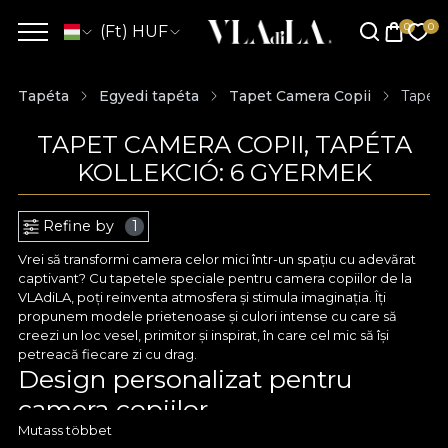
(Ft) HUF
Tapéta
Egyedi tapéta
Tapet Camera Copii
Tapéta
TAPET CAMERA COPII, TAPÉTA
KOLLEKCIÓ: 6 GYERMEK
Refine by
1
Vrei să transformi camera celor mici într-un spațiu cu adevărat
captivant? Cu tapetele speciale pentru camera copiilor de la
VLAdiLA, poți reinventa atmosfera și stimula imaginația. Îți
propunem modele prietenoase și culori intense cu care să
creezi un loc vesel, primitor și inspirat, în care cel mic să își
petreacă fiecare zi cu drag.
Design personalizat pentru
camera copiilor
Mutass többet