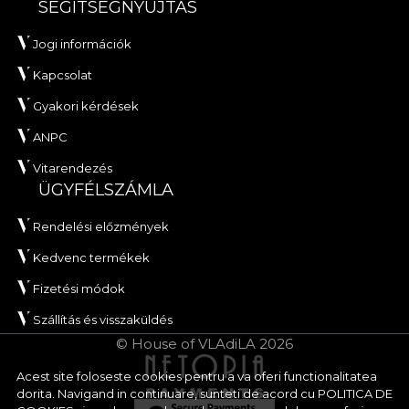
SEGÍTSÉGNYÚJTÁS
Jogi információk
Kapcsolat
Gyakori kérdések
ANPC
Vitarendezés
ÜGYFÉLSZÁMLA
Rendelési előzmények
Kedvenc termékek
Fizetési módok
Szállítás és visszaküldés
© House of VLAdiLA 2026
Acest site foloseste cookies pentru a va oferi functionalitatea
dorita. Navigand in continuare, sunteti de acord cu
POLITICA DE