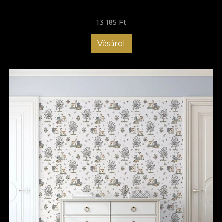
fiecare model, totul pentru a-ți fi cât mai ușor să iei cea mai
inspirată decizie. Micuțul tău merită un mediu armonios, sigur și
13 185 Ft
protejat, în care poate crește frumos. Cu noi este mai simplu să
îți faci copilul fericit, așa că te invităm să descoperi la VLAdiLA
tapet pentru camera copiilor și să alegi chiar acum modelul
Vásárol
ideal pentru ca fiecare moment să fie special pentru cel mic!