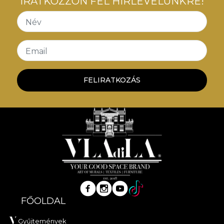
IRATKOZZON FEL HÍRLEVELÜNKRE!
Név
Email
FELIRATKOZÁS
FŐOLDAL
Gyűjtemények