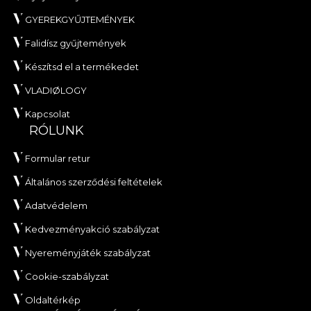
GYEREKGYŰJTEMÉNYEK
Falidísz gyűjtemények
Készítsd el a termékedet
VLADIØLOGY
Kapcsolat
RÓLUNK
Formular retur
Általános szerződési feltételek
Adatvédelem
Kedvezményakció szabályzat
Nyereményjáték szabályzat
Cookie-szabályzat
Oldaltérkép