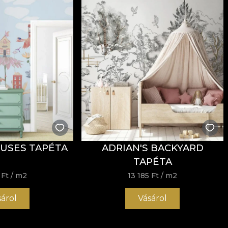
USES TAPÉTA
ADRIAN'S BACKYARD
TAPÉTA
 Ft
/ m2
13 185 Ft
/ m2
sárol
Vásárol