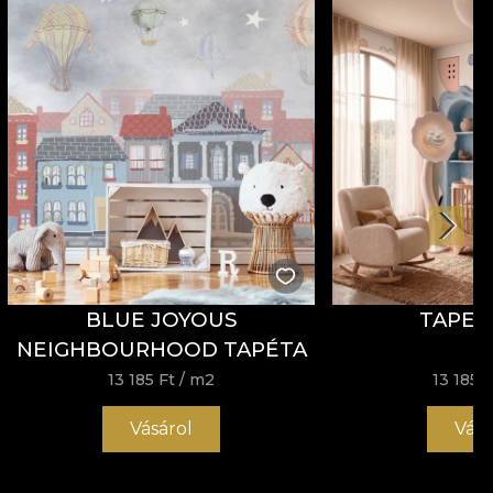
BLUE JOYOUS
TAPET
NEIGHBOURHOOD TAPÉTA
13 185 Ft
/ m2
13 185 F
Vásárol
Vásá