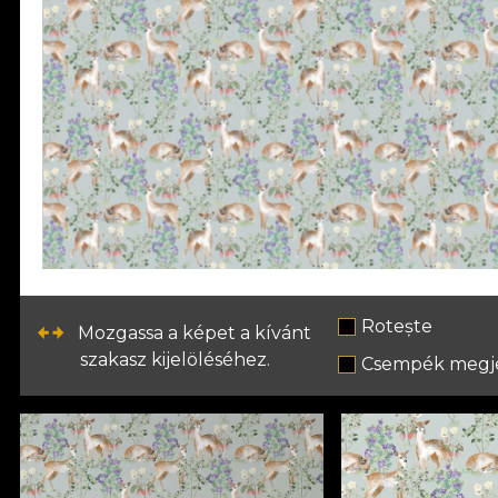
Rotește
Mozgassa a képet a kívánt
szakasz kijelöléséhez.
Csempék megje