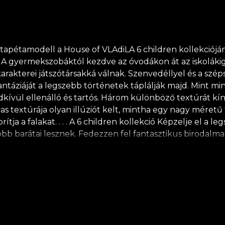
apétamodell a House of VLAdiLA 6 children kollekcióján
 A gyermekszobáktól kezdve az óvodákon át az iskolákig,
 karakterei játszótársakká válnak. Szenvedéllyel és a széps
antáziáját a legszebb történetek táplálják majd. Mint 
ndkívül ellenálló és tartós. Három különböző textúrát kín
s textúrája olyan illúziót kelt, mintha egy nagy méretű
ja a falakat. . . . A 6 children kollekció Képzelje el a 
obb barátai lesznek. Fedezzen fel fantasztikus birodalma
yek. A szavannáról érkező állatok, akik vigyáznak a kicsi
orok tervezték, kifejezetten azért, hogy ösztönözzék gye
i és biológiailag lebomló anyagokból készül. **A House of
s és hatékony átalakítási folyamatot élvezhet, amely m