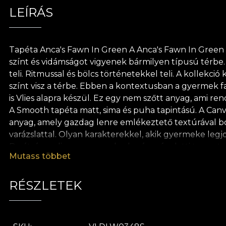
LEÍRÁS
Tapéta Anca's Fawn In Green A Anca's Fawn In Green t
színt és vidámságot vigyenek bármilyen típusú térbe.
teli. Ritmussal és bölcs történetekkel teli. A kollekció
színt visz a térbe. Ebben a kontextusban a gyermek f
is Vlies alapra készül. Ez egy nem szőtt anyag, ami re
A Smooth tapéta matt, sima és puha tapintású. A Canva
anyag, amely gazdag lenre emlékeztető textúrával borít
varázslattal. Olyan karakterekkel, akik gyermeke legj
Barátságos dinoszauruszok, elegáns víz alatti teremtmén
Mutass többet
játszani kezdjenek. Minden karaktert román illusztrát
és tiszteletből minden tapétánk természetes, ökológia
tapéta felhelyezéséhez. Ily módon gyors, biztonságo
RÉSZLETEK