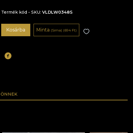
Termék kód - SKU
VLDLW0348S
Kosárba
Minta
(Sima)
(694 Ft)
 ÖNNEK