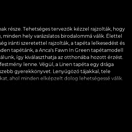
ak része. Tehetséges tervezők kézzel rajzolták, hogy
 minden hely varázslatos birodalommá válik. Élettel
ég iránti szeretettel rajzolták, a tapéta lelkesedést és
minden tapétánk, a Anca's Fawn In Green tapétamodell
álunk, így kiválaszthatja az otthonába hozott érzést.
 festmény lenne. Végül, a Linen tapéta egy drága
legszebb gyerekkönyvet. Lenyűgöző tájakkal, tele
kat, ahol minden elképzelt dolog lehetségessé válik.
re. Kis, bolyhos erdei barátok, akik alig várják, hogy
rmeke kreativitását. *A természet iránti szeretetből
 VLAdiLA javasolja saját ragasztójának használatát a
egfelel a legmagasabb minőségi követelményeknek.