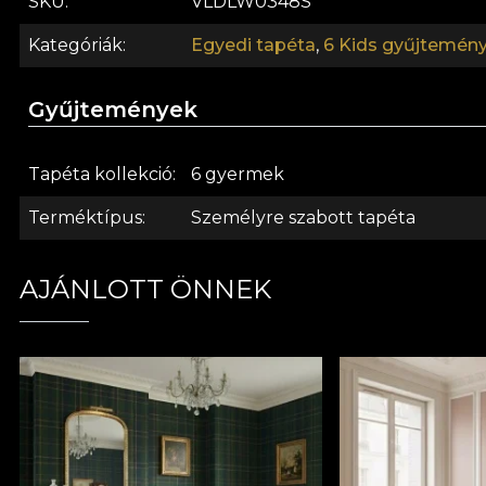
SKU
VLDLW0348S
Kategóriák
Egyedi tapéta
,
6 Kids gyűjtemén
Gyűjtemények
Tapéta kollekció
6 gyermek
Terméktípus
Személyre szabott tapéta
AJÁNLOTT ÖNNEK