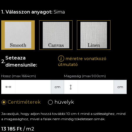
Válasszon anyagot:
Sima
Seteaza
méretre vonatkozó
útmutató
dimensiunile:
Hossz (max 1664cm)
Magasság (max 900cm)
cm
cm
Centiméterek
hüvelyk
Javasoljuk, hogy adjon hozzá további 10 cm-t mind a szélességhez, mind
a magassághoz, mivel a falak nem mindig tökéletesen simák.
13 185 Ft
/ m2