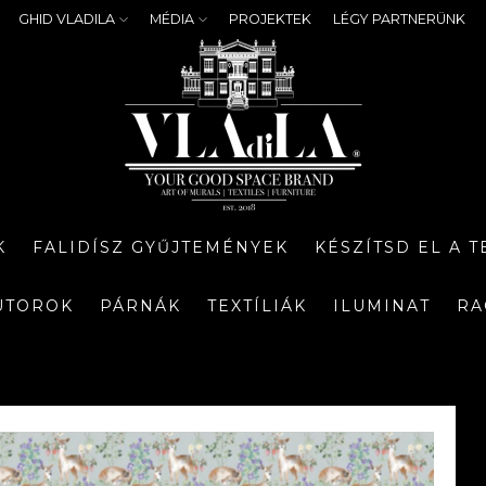
GHID VLADILA
MÉDIA
PROJEKTEK
LÉGY PARTNERÜNK
K
FALIDÍSZ GYŰJTEMÉNYEK
KÉSZÍTSD EL A 
ÚTOROK
PÁRNÁK
TEXTÍLIÁK
ILUMINAT
RA