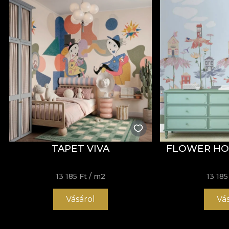
TAPET VIVA
FLOWER HO
13 185 Ft
/ m2
13 185
Vásárol
Vá