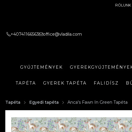
RÓLUNK
+40741166563
office@vladila.com
GYŰJTEMÉNYEK
GYEREKGYŰJTEMÉNYE
TAPÉTA
GYEREK TAPÉTA
FALIDÍSZ
B
Tapéta
Egyedi tapéta
Anca's Fawn In Green Tapéta