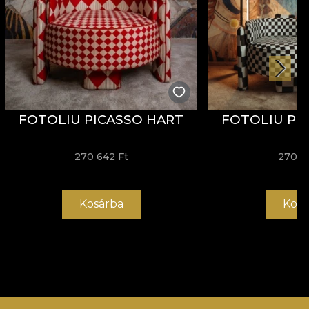
FOTOLIU PICASSO HART
FOTOLIU PI
270 642 Ft
270 6
Kosárba
Kosá