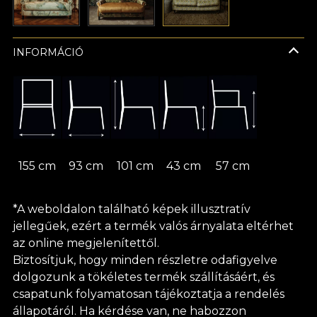
INFORMÁCIÓ
155 cm
93 cm
101 cm
43 cm
57 cm
*A weboldalon található képek illusztratív
jellegűek, ezért a termék valós árnyalata eltérhet
az online megjelenítettől.
Biztosítjuk, hogy minden részletre odafigyelve
dolgozunk a tökéletes termék szállításáért, és
csapatunk folyamatosan tájékoztatja a rendelés
állapotáról. Ha kérdése van, ne habozzon