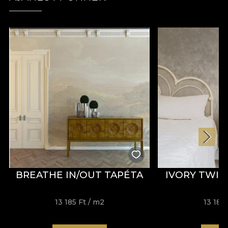
térből származik. Mert a művészet örökké
kapcsolódik a játékos szellemhez. És a
kíváncsisághoz. Mint egy puzzle, minden alkotás,
amit művészeink készítenek, egy egészet alkot.
Minden darab közelebb visz az abszolút
kényelemhez. Tapéta, textilek és bútorok, dizájn
dizájn után, textúra textúra után, mindazok a
burkolatok, amelyek az otthonodat alkotják. Az az
otthon, ami egyedi és személyes, amit mindannyian
keresünk.
BREATHE IN/OUT TAPÉTA
IVORY TWIL
13 185 Ft
/ m2
13 185 