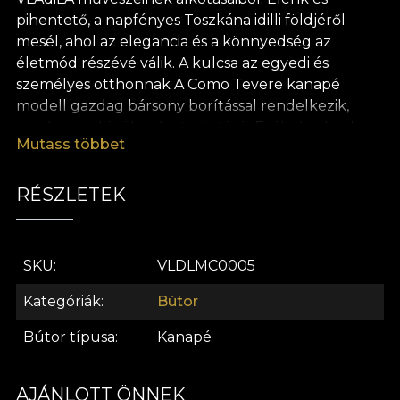
pihentető, a napfényes Toszkána idilli földjéről
mesél, ahol az elegancia és a könnyedség az
életmód részévé válik. A kulcsa az egyedi és
személyes otthonnak A Como Tevere kanapé
modell gazdag bársony borítással rendelkezik,
amely rendkívül puha tapintású. Ezáltal a darab
Mutass többet
elegáns és megkülönböztetett megjelenést nyer,
kiemelve bármilyen belsőépítészeti környezetben.
A funkcionális és esztétikus közötti határon
RÉSZLETEK
helyezkedik el, ez a darab kényelmes, hozzájárulva
az egyedi és személyes otthon élményéhez. . . . A
VLAdiLA bútorvonal Üdvözlünk itthon, egy hely,
SKU
VLDLMC0005
ahol lenyűgöző kíváncsiságok és művészi
élmények várnak. Itt minden egyes tárgy
Kategóriák
Bútor
történettel bír. Semmi sem véletlen. Az idő határai
Bútor típusa
Kanapé
elmosódnak, ahogy minden egyes darab az
emlékek fonalán keresztül visszavezet
önmagadhoz. Minden alkotás egy kísérletező
AJÁNLOTT ÖNNEK