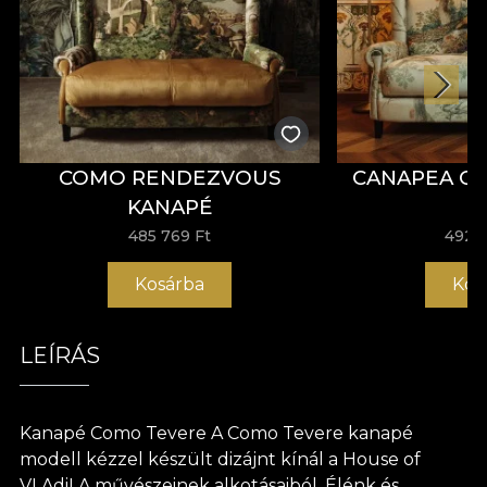
COMO RENDEZVOUS
CANAPEA C
KANAPÉ
485 769 Ft
492 
Kosárba
Kos
LEÍRÁS
Kanapé Como Tevere A Como Tevere kanapé
modell kézzel készült dizájnt kínál a House of
VLAdiLA művészeinek alkotásaiból. Élénk és