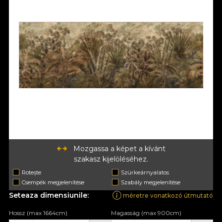
Mozgassa a képet a kívánt
szakasz kijelöléséhez.
Rotește
Szürkeárnyalatos
Csempék megjelenítése
Szabály megjelenítése
Seteaza dimensiunile:
méretre vonatkozó útmutató
Hossz (max 1664cm)
Magasság (max 900cm)