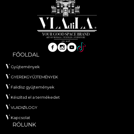
FŐOLDAL
Gyűjtemények
GYEREKGYŰJTEMÉNYEK
Falidísz gyűjtemények
Készítsd el a termékedet
VLADIØLOGY
Kapcsolat
RÓLUNK