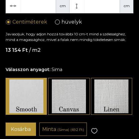
cm
cm
Centiméterek
hüvelyk
Javasoljuk, hogy adjon hozzá további 10 cm-t mind a szélességhez,
mind a magassághoz, mivel a falak nem mindig tökéletesen simák.
13 154 Ft
/ m2
Válasszon anyagot:
Sima
Kosárba
Minta
(Sima)
(692 Ft)