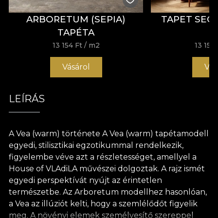
ARBORETUM (SEPIA)
TAPET SEC
TAPÉTA
13 154 Ft
/ m2
13 154 
Vásárol
Vás
LEÍRÁS
A Vea (warm) története A Vea (warm) tapétamodell
egyedi, stilisztikai egzotikummal rendelkezik,
figyelembe véve azt a részletességet, amellyel a
House of VLAdiLA művészei dolgoztak. A rajz ismét
egyedi perspektívát nyújt az érintetlen
természetbe. Az Arboretum modellhez hasonlóan,
a Vea az illúziót kelti, hogy a szemlélődőt figyelik
meg. A növényi elemek személyesítő szereppel