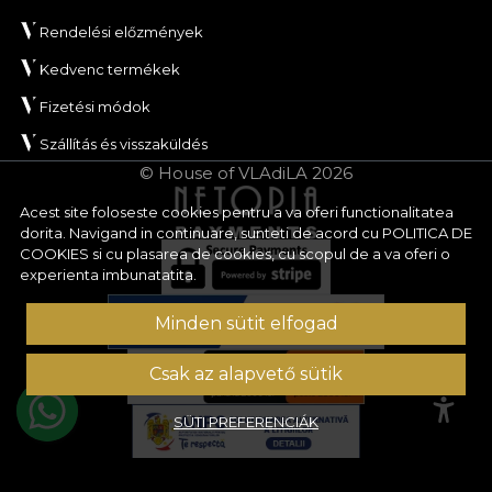
Rendelési előzmények
Kedvenc termékek
Fizetési módok
Szállítás és visszaküldés
© House of VLAdiLA 2026
Acest site foloseste cookies pentru a va oferi functionalitatea
dorita. Navigand in continuare, sunteti de acord cu
POLITICA DE
COOKIES
si cu plasarea de cookies, cu scopul de a va oferi o
experienta imbunatatita.
Minden sütit elfogad
Csak az alapvető sütik
SÜTI PREFERENCIÁK