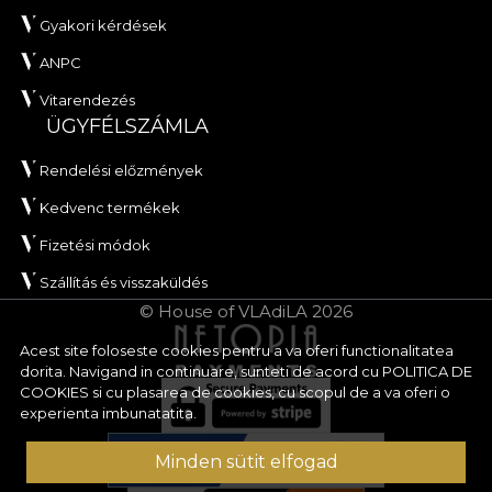
Gyakori kérdések
ANPC
Vitarendezés
ÜGYFÉLSZÁMLA
Rendelési előzmények
Kedvenc termékek
Fizetési módok
Szállítás és visszaküldés
© House of VLAdiLA 2026
Acest site foloseste cookies pentru a va oferi functionalitatea
dorita. Navigand in continuare, sunteti de acord cu
POLITICA DE
COOKIES
si cu plasarea de cookies, cu scopul de a va oferi o
experienta imbunatatita.
Minden sütit elfogad