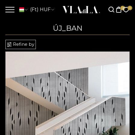
(Ft) HUF
ÚJ_BAN
Refine by