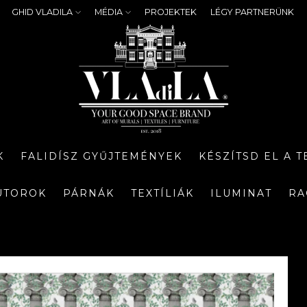
GHID VLADILA
MÉDIA
PROJEKTEK
LÉGY PARTNERÜNK
K
FALIDÍSZ GYŰJTEMÉNYEK
KÉSZÍTSD EL A 
ÚTOROK
PÁRNÁK
TEXTÍLIÁK
ILUMINAT
RA