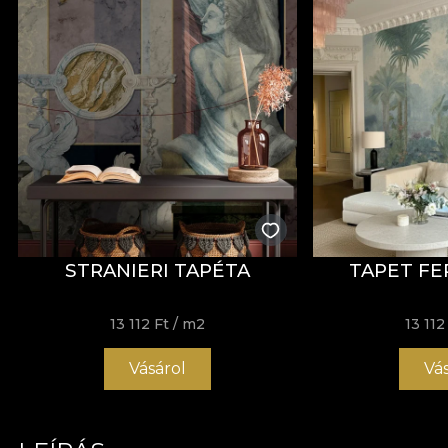
STRANIERI TAPÉTA
TAPET FE
13 112 Ft
/ m2
13 112
Vásárol
Vá