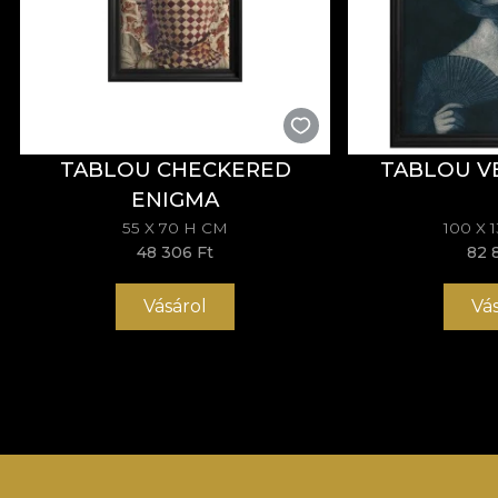
TABLOU CHECKERED
TABLOU V
ENIGMA
55 X 70 H CM
100 X 
48 306 Ft
82 
Vásárol
Vá