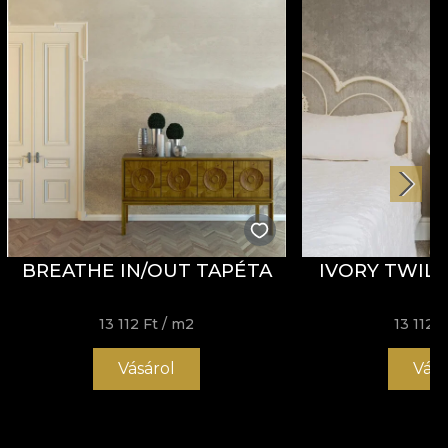
BREATHE IN/OUT TAPÉTA
IVORY TWILI
13 112 Ft
/ m2
13 112 F
Vásárol
Vásá