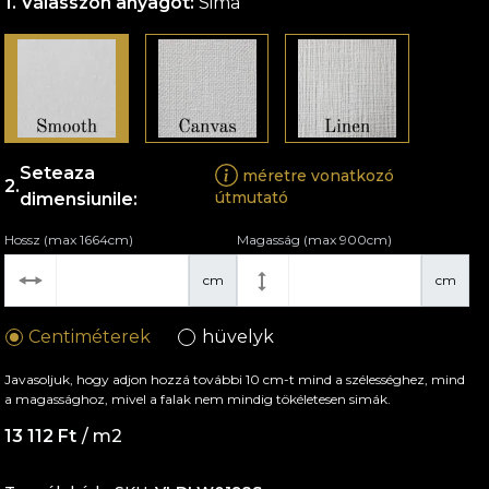
Válasszon anyagot:
Sima
Seteaza
méretre vonatkozó
útmutató
dimensiunile:
Hossz (max 1664cm)
Magasság (max 900cm)
cm
cm
Centiméterek
hüvelyk
Javasoljuk, hogy adjon hozzá további 10 cm-t mind a szélességhez, mind
a magassághoz, mivel a falak nem mindig tökéletesen simák.
13 112 Ft
/ m2