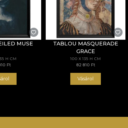
EILED MUSE
TABLOU MASQUERADE
GRACE
135 H CM
100 X 135 H CM
810 Ft
82 810 Ft
sárol
Vásárol