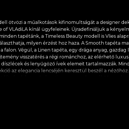
 ötvözi a műalkotások kifinomultságát a designer dekorá
f VLAdiLA kínál ügyfeleinek. Újradefiniáljuk a kényelme
 minden tapétánk, a Timeless Beauty modell is Vlies alap
álaszthatja, milyen érzést hoz haza. A Smooth tapéta matt
 falon. Végül, a Linen tapéta, egy drága anyag, gazdag le
emény visszatérés a régi románchoz, az elérhető luxus 
 díszlécek és lenyűgöző ívek elemeit tartalmazzák. Min
llekció az elegancia lencséjén keresztül beszél a nézőhö
et látványként, művészeti rangra emelve szól. Magunkat
. Ebben a folyamatban a tér a tanú. Művészeink pedig 
Semmi sem egyszerű egy fehér vászonban, ami arra vár,
vészet állandó kereszteződés, és a döntés (az út) mind
unikációs eszközökként, narrátor hangokként, a szép é
énk tapéták sorozatává, amelyek életének történetének k
s biológiailag lebomló anyagokból készül. **A House of V
tékony átalakítási folyamatban lehet része, amely megf