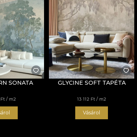
RN SONATA
GLYCINE SOFT TAPÉTA
 Ft
/ m2
13 112 Ft
/ m2
sárol
Vásárol