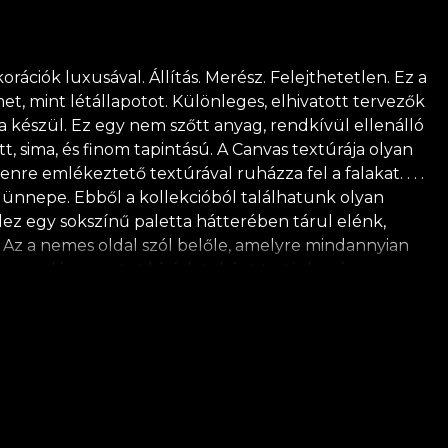
ciók luxusával. Állítás. Merész. Felejthetetlen. Ez a
t, mint létállapotot. Különleges, elhivatott tervezők
ra készül. Ez egy nem szőtt anyag, rendkívül ellenálló
, sima, és finom tapintású. A Canvas textúrája olyan
nre emlékeztető textúrával ruházza fel a falakat. . . .
ünnepe. Ebből a kollekcióból találhatunk olyan
dez egy sokszínű paletta hátterében tárul elénk,
z. Az a nemes oldal szól belőle, amelyre mindannyian
 a vendégszeretet kísérleteként tartjuk számon,
ezen sors éles megfigyelői, amit egy vászon
 hogy életre keljen. Semmi egyszerű egy egyenes
ig a művészé. Ez egy összetett folyamat, még ha az
let eszközeiként tekintjük. Így a Noble Touches
arakterévé teszik. *A természet iránti szeretetből és
LAdiLA ajánlja saját ragasztójának használatát a
elel a legmagasabb minőségi szabványoknak.