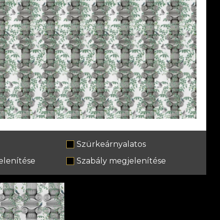
Szürkeárnyalatos
lenítése
Szabály megjelenítése