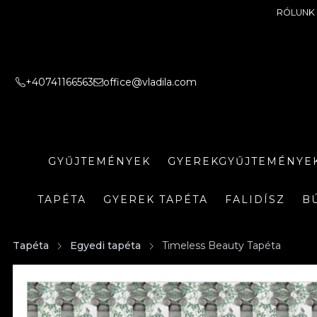
RÓLUNK
+40741166563
office@vladila.com
GYŰJTEMÉNYEK
GYEREKGYŰJTEMÉNYE
TAPÉTA
GYEREK TAPÉTA
FALIDÍSZ
B
Tapéta
Egyedi tapéta
Timeless Beauty Tapéta