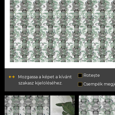
Rotește
Mozgassa a képet a kívánt
szakasz kijelöléséhez.
Csempék megje