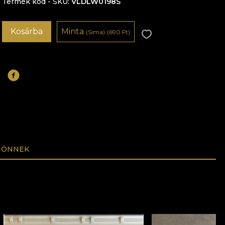
Termék kód - SKU
VLDLW0198S
Kosárba
Minta
(Sima)
(690 Ft)
 ÖNNEK