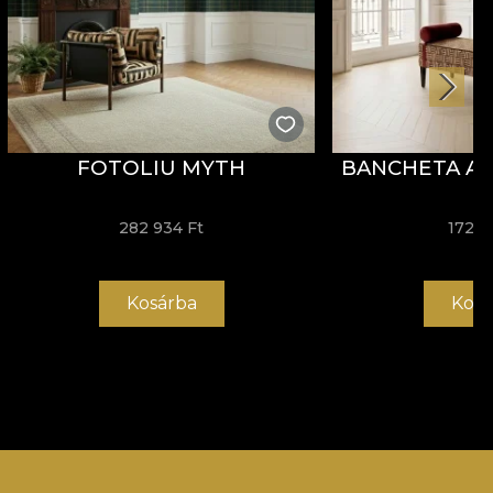
FOTOLIU MYTH
BANCHETA AR
282 934 Ft
172 5
Kosárba
Kosá