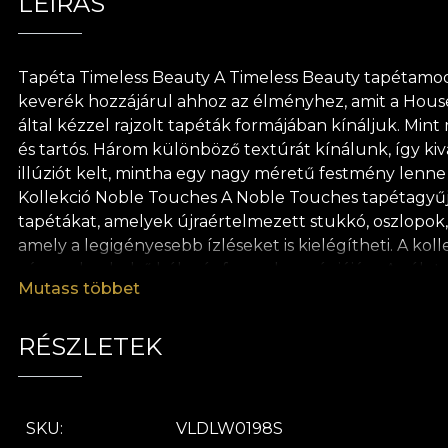
LEÍRÁS
Tapéta Timeless Beauty A Timeless Beauty tapétamodell
keverék hozzájárul ahhoz az élményhez, amit a House o
által kézzel rajzolt tapéták formájában kínáljuk. Mint
és tartós. Három különböző textúrát kínálunk, így kiv
illúziót kelt, mintha egy nagy méretű festmény lenne a
Kollekció Noble Touches A Noble Touches tapétagyűjt
tapétákat, amelyek újraértelmezett stukkó, oszlopok,
amely a legigényesebb ízléseket is kielégítheti. A ko
vágyunk: a belső béke és forma harmóniájára. Az élet
Mutass többet
hiszen megtanulunk önmagunkban és önmagunkkal élni
felületére vázolnak. A művészet soha nem egyszerű. 
vonalban, amely annyi lehetőséget rejt magában. A mű
RÉSZLETEK
eredmény neve "tapéta" is. Termékeinket inkább komm
kollekció ezt a bonyolult mechanizmust fordítja le él
tiszteletből, minden tapétánk természetes, ökológiai é
SKU
VLDLW0198S
tapéta felhelyezésekor. Így gyors, biztonságos és ha