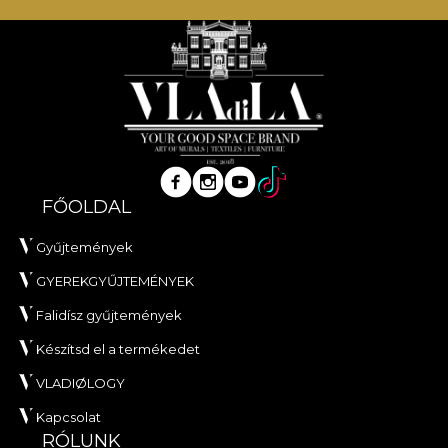
FŐOLDAL
Gyűjtemények
GYEREKGYŰJTEMÉNYEK
Falidísz gyűjtemények
Készítsd el a termékedet
VLADIØLOGY
Kapcsolat
RÓLUNK