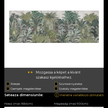
Mozgassa a képet a kívánt
szakasz kijelöléséhez.
Rotește
Szürkeárnyalatos
Csempék megjelenítése
Szabály megjelenítése
Seteaza dimensiunile:
méretre vonatkozó útmutató
Hossz (max 1664cm)
Magasság (max 900cm)