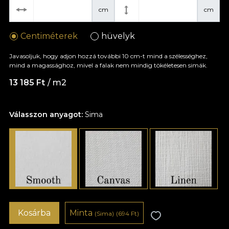
cm
cm
Centiméterek
hüvelyk
Javasoljuk, hogy adjon hozzá további 10 cm-t mind a szélességhez,
mind a magassághoz, mivel a falak nem mindig tökéletesen simák.
13 185 Ft
/ m2
Válasszon anyagot:
Sima
Kosárba
Minta
(Sima)
(694 Ft)