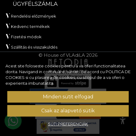
ÜGYFÉLSZÁMLA
Rendelési előzmények
Kedvenc termékek
Fizetési módok
Szállítás és visszaküldés
© House of VLAdiLA 2026
Acest site foloseste cookies pentru a va oferi functionalitatea
dorita. Navigand in continuare, sunteti de acord cu
POLITICA DE
COOKIES
si cu plasarea de cookies, cu scopul de a va oferi o
experienta imbunatatita.
Minden sütit elfogad
Csak az alapvető sütik
SÜTI PREFERENCIÁK