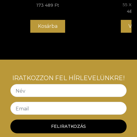
55 X 
173 489 Ft
48 5
Kosárba
Vás
IRATKOZZON FEL HÍRLEVELÜNKRE!
Név
Email
FELIRATKOZÁS