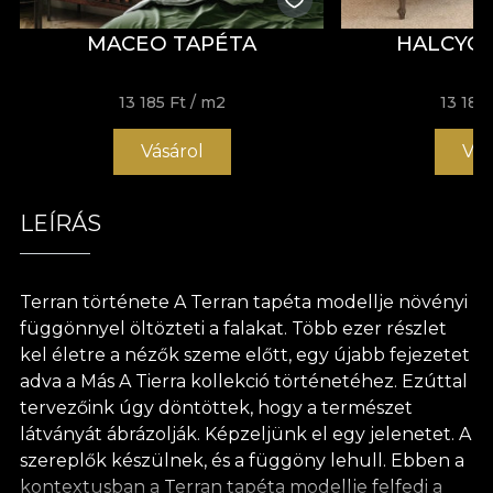
MACEO TAPÉTA
HALCYO
13 185 Ft
/ m2
13 185 
Vásárol
Vás
LEÍRÁS
Terran története A Terran tapéta modellje növényi
függönnyel öltözteti a falakat. Több ezer részlet
kel életre a nézők szeme előtt, egy újabb fejezetet
adva a Más A Tierra kollekció történetéhez. Ezúttal
tervezőink úgy döntöttek, hogy a természet
látványát ábrázolják. Képzeljünk el egy jelenetet. A
szereplők készülnek, és a függöny lehull. Ebben a
kontextusban a Terran tapéta modellje felfedi a