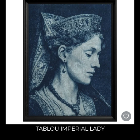
mitologice, iconografie religioasa, dar si o gama extinsa de
elemente decorative (geometrice, vegetale, etc.). Nu facem
altceva decat sa va invitam sa experimentati farmecul
maiestriei artizanale in spatiul dumnneavoastra.
Se spune ca Lisabona a primit porecla „Regina Marii” deoarece
cladirile sale acoperite cu azulejo seamana cu pietrele
pretioase care decoreaza coroanele. Sub soarele portughez,
patratele din ceramica pictata stralucesc ca niste pietre
pretioase, asezate peste oras. Aceasta colectie aduce esenta
artei artizanale inspirata de azulejos, imbinand tehnici
traditionale cu designul contemporan pentru o experienta
deosebita.
Va invitam intr-un pelerinaj in care veti fi invaluiti de seductia
traditiei si inovatiei cu “Terracota | the grandeur of yore”.
Completati-va interioarele cu aceste tapete exceptionale,
pictate manual, unde fiecare panou povesteste o poveste
despre cultura, arta si frumusete atemporala.
TABLOU IMPERIAL LADY