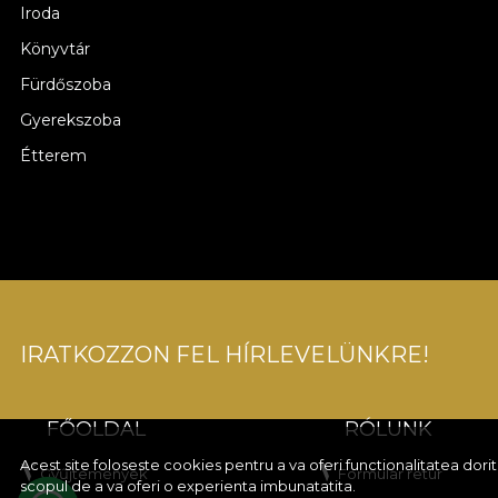
Iroda
Könyvtár
Fürdőszoba
Gyerekszoba
Étterem
IRATKOZZON FEL HÍRLEVELÜNKRE!
FŐOLDAL
RÓLUNK
Acest site foloseste cookies pentru a va oferi functionalitatea dor
Gyűjtemények
Formular retur
scopul de a va oferi o experienta imbunatatita.