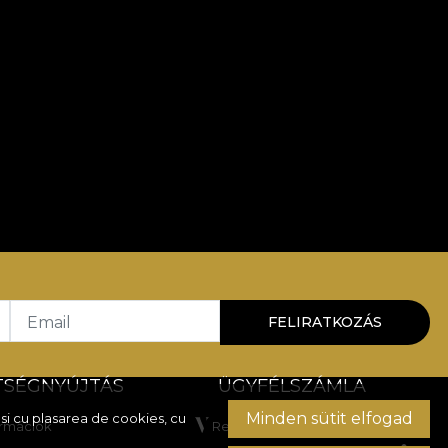
Email
FELIRATKOZÁS
TSÉGNYÚJTÁS
ÜGYFÉLSZÁMLA
Minden sütit elfogad
si cu plasarea de cookies, cu
ormációk
Rendelési előzmények