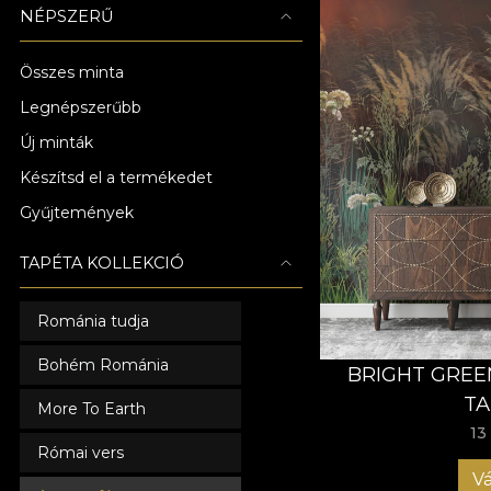
NÉPSZERŰ
Összes minta
Legnépszerűbb
Új minták
Készítsd el a termékedet
Gyűjtemények
TAPÉTA KOLLEKCIÓ
Románia tudja
Bohém Románia
BRIGHT GREE
TA
More To Earth
13
Római vers
Vá