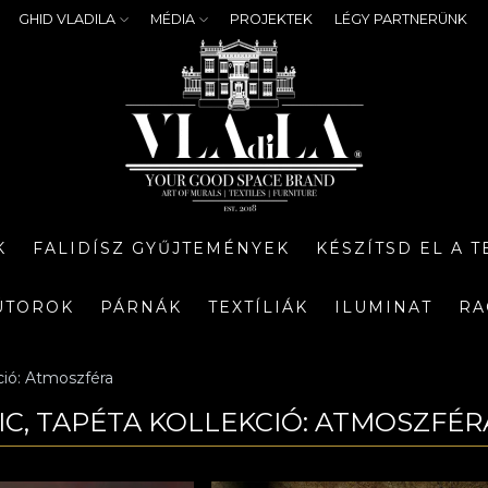
GHID VLADILA
MÉDIA
PROJEKTEK
LÉGY PARTNERÜNK
K
FALIDÍSZ GYŰJTEMÉNYEK
KÉSZÍTSD EL A 
ÚTOROK
PÁRNÁK
TEXTÍLIÁK
ILUMINAT
RA
ció: Atmoszféra
IC, TAPÉTA KOLLEKCIÓ: ATMOSZFÉR