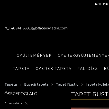
RÓLUNK
+40741166563
office@vladila.com
GYŰJTEMÉNYEK
GYEREKGYŰJTEMÉNYE
TAPÉTA
GYEREK TAPÉTA
FALIDÍSZ
B
Tapéta
Egyedi tapéta
Tapet Rustic
Tapéta kollek
TAPET RUST
ÖSSZEFOGLALÓ
Atmoszféra