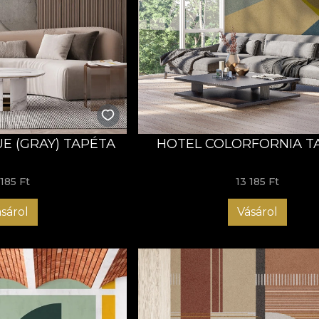
E (GRAY) TAPÉTA
HOTEL COLORFORNIA T
 185 Ft
13 185 Ft
sárol
Vásárol