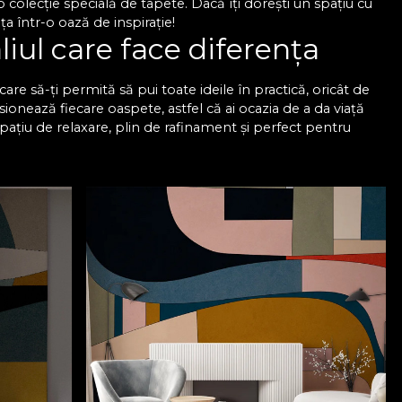
colecție specială de tapete. Dacă îți dorești un spațiu cu
a într-o oază de inspirație!
liul care face diferența
are să-ți permită să pui toate ideile în practică, oricât de
sionează fiecare oaspete, astfel că ai ocazia de a da viață
spațiu de relaxare, plin de rafinament și perfect pentru
esionantă de modele, astfel încât să găsești exact tapetul
naliza în funcție de dimensiunile pereților pentru a se
 rafinat, dar sunt și foarte rezistente, astfel că trec cu
u sufragerie VLAdiLA
păstrează aspectul impecabil pe termen lung. Oricare ar fi
ect, care arată impecabil și se potrivește în orice spațiu.
mplicate, deoarece totul este mult mai simplu, mai rapid și
derne pentru living VLAdiLA și bucură-te de un ambient
m colecția noastră de tapete și transformă-ți sufrageria