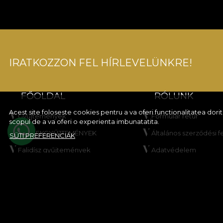
IRATKOZZON FEL HÍRLEVELÜNKRE!
FŐOLDAL
RÓLUNK
Acest site foloseste cookies pentru a va oferi functionalitatea dor
Gyűjtemények
Formular retur
scopul de a va oferi o experienta imbunatatita.
GYEREKGYŰJTEMÉNYEK
Általános szerződési f
SÜTI PREFERENCIÁK
Falidísz gyűjtemények
Adatvédelem
Készítsd el a termékedet
Kedvezményakció sza
VLADIØLOGY
Nyereményjáték szab
Kapcsolat
Cookie-szabályzat
Oldaltérkép