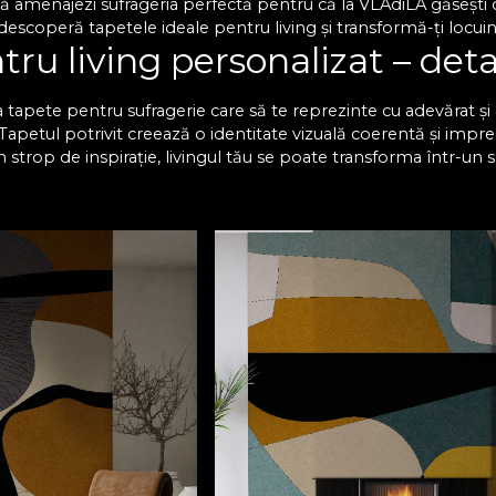
 amenajezi sufrageria perfectă pentru că la VLAdiLA găsești o 
escoperă tapetele ideale pentru living și transformă-ți locuinț
ru living personalizat – deta
 tapete pentru sufragerie care să te reprezinte cu adevărat și c
. Tapetul potrivit creează o identitate vizuală coerentă și impre
n strop de inspirație, livingul tău se poate transforma într-un 
lături de cei dragi. Te invităm să descoperi o varietate impr
ă impecabil cu decorul existent. Fiecare design se poate perso
 compromisuri. Modelele de tapet living nu doar că au un aspect
i se păstrează impecabile de-a lungul anilor.
 deosebită cu tapetul pentr
e pentru sufragerie sunt concepute să reziste la uzură și își 
aterie de design, cu noi ai certitudinea că vei găsi modelul perf
un nou aspect livingului tău, fără să fie necesare proceduri co
mâne decât să adaugi tu acea notă unică. Alege tapetele mo
Te așteptăm cu modele unice, create să inspire! Descoperă acu
, care să impresioneze orice vizitator!