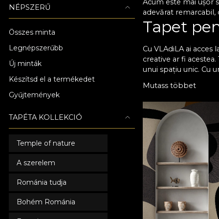
Acum este mai ușor să
NÉPSZERŰ
adevărat remarcabil, d
Tapet pent
Összes minta
Legnépszerűbb
Cu VLAdiLA ai acces la
creative ar fi acestea
Új minták
unui spațiu unic. Cu u
Készítsd el a termékedet
momentele petrecute a
Mutass többet
care să se potriveasc
Gyűjtemények
îmbina armonios, fără
brio testul timpului ș
TAPÉTA KOLLEKCIÓ
Atmosferă
Temple of nature
Toate tapetele noastr
preferințele tale în m
A szerelem
Acum poți să-i oferi 
mai comod. Nu mai ră
Románia tudja
cu adevărat special! 
într-un loc memorabil
Bohém Románia