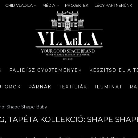
GHID VLADILA
MÉDIA
PROJEKTEK
LÉGY PARTNERÜNK
K
FALIDÍSZ GYŰJTEMÉNYEK
KÉSZÍTSD EL A 
ÚTOROK
PÁRNÁK
TEXTÍLIÁK
ILUMINAT
RA
ció: Shape Shape Baby
NG, TAPÉTA KOLLEKCIÓ: SHAPE SHAP