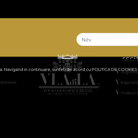
Név
SEGÍ
ita. Navigand in continuare, sunteti de acord cu
POLITICA DE COOKIES
Jogi inf
eltételek
Kapcsol
Gyakori
bályzat
ANPC
ályzat
Vitaren