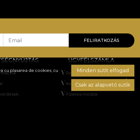
Email
FELIRATKOZÁS
TSÉGNYÚJTÁS
ÜGYFÉLSZÁMLA
Minden sütit elfogad
si cu plasarea de cookies, cu
ormációk
Rendelési előzmények
at
Kedvenc termékek
Csak az alapvető sütik
 kérdések
Fizetési módok
Szállítás és visszaküldés
dezés