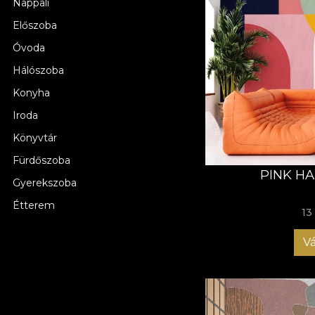
Nappali
Előszoba
Óvoda
Hálószoba
Konyha
Iroda
Könyvtár
Fürdőszoba
PINK H
Gyerekszoba
Étterem
13
Vá