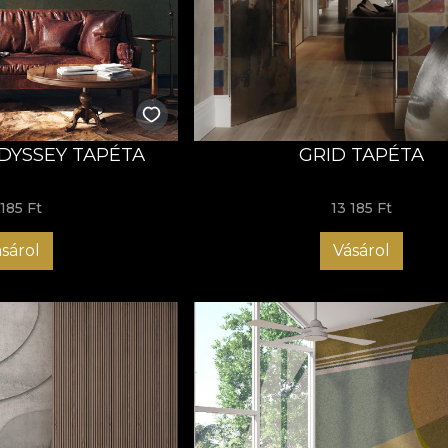
DYSSEY TAPÉTA
GRID TAPÉTA
 185 Ft
13 185 Ft
sárol
Vásárol