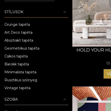
STÍLUSOK
Grunge tapéta
Art Deco tapéta
Absztrakt tapéta
Geometrikus tapéta
HOLD YOUR HU
Csíkos tapéta
13
Barokk tapéta
Minimalista tapéta
Vá
Rusztikus szőnyeg
Vintage tapéta
SZOBA