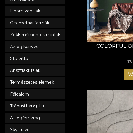
Finom vonalak
Geometriai formák
Zökkenőmentes minták
COLORFUL O
Az ég könyve
Stucatto
13
Absztrakt falak
Vá
Természetes elemek
Fájdalom
Trópusi hangulat
Az egész világ
Sky Travel