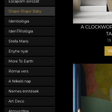
Escapism sorozat
Shape Shape Baby
Identiológia
A CLOCKWOR
IdenTRIológia
TA
13
Stella Maris
Vá
Enyhe nyár
More To Earth
Római vers
A felkelő nap
Nemes érintések
Art Deco
Atmoszféra