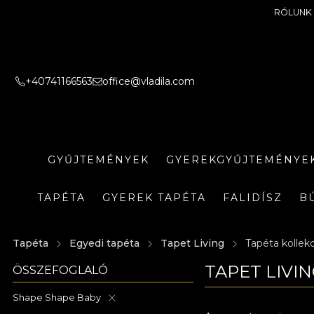
RÓLUNK
+40741166563
office@vladila.com
GYŰJTEMÉNYEK
GYEREKGYŰJTEMÉNYE
TAPÉTA
GYEREK TAPÉTA
FALIDÍSZ
B
Tapéta
Egyedi tapéta
Tapet Living
Tapéta kollek
TAPET LIVI
ÖSSZEFOGLALÓ
Shape Shape Baby