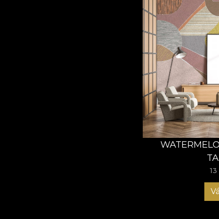
WATERMELON
TA
13
Vá