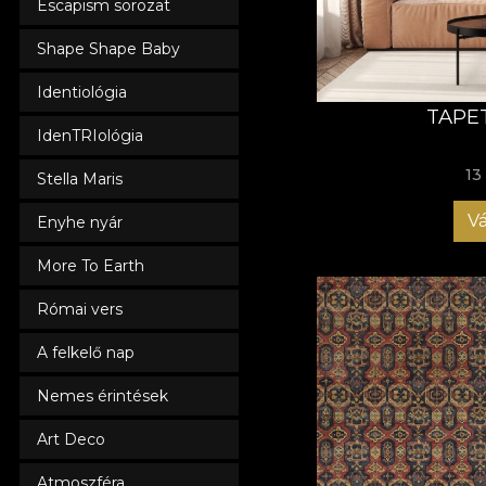
Escapism sorozat
Shape Shape Baby
Identiológia
TAPE
IdenTRIológia
13
Stella Maris
Vá
Enyhe nyár
More To Earth
Római vers
A felkelő nap
Nemes érintések
Art Deco
Atmoszféra