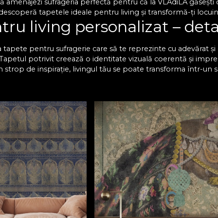
 amenajezi sufrageria perfectă pentru că la VLAdiLA găsești o 
escoperă tapetele ideale pentru living și transformă-ți locuinț
ru living personalizat – deta
 tapete pentru sufragerie care să te reprezinte cu adevărat și c
. Tapetul potrivit creează o identitate vizuală coerentă și impre
n strop de inspirație, livingul tău se poate transforma într-un 
lături de cei dragi. Te invităm să descoperi o varietate impr
ă impecabil cu decorul existent. Fiecare design se poate perso
 compromisuri. Modelele de tapet living nu doar că au un aspect
i se păstrează impecabile de-a lungul anilor.
 deosebită cu tapetul pentr
e pentru sufragerie sunt concepute să reziste la uzură și își 
aterie de design, cu noi ai certitudinea că vei găsi modelul perf
un nou aspect livingului tău, fără să fie necesare proceduri co
mâne decât să adaugi tu acea notă unică. Alege tapetele mo
Te așteptăm cu modele unice, create să inspire! Descoperă acu
, care să impresioneze orice vizitator!