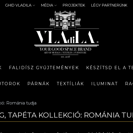
GHID VLADILA
MÉDIA
PROJEKTEK
LÉGY PARTNERÜNK
K
FALIDÍSZ GYŰJTEMÉNYEK
KÉSZÍTSD EL A 
ÚTOROK
PÁRNÁK
TEXTÍLIÁK
ILUMINAT
RA
ció: Románia tudja
NG, TAPÉTA KOLLEKCIÓ: ROMÁNIA T