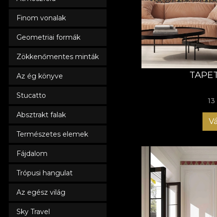
Finom vonalak
Geometriai formák
Zökkenőmentes minták
TAPET
Az ég könyve
Stucatto
13
Absztrakt falak
Vá
Természetes elemek
Fájdalom
Trópusi hangulat
Az egész világ
Sky Travel