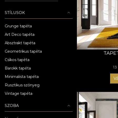
STÍLUSOK
Grunge tapéta
Art Deco tapéta
Absztrakt tapéta
Geometrikus tapéta
TAPE
Csíkos tapéta
13
Barokk tapéta
Minimalista tapéta
Vá
Rusztikus szőnyeg
Vintage tapéta
SZOBA