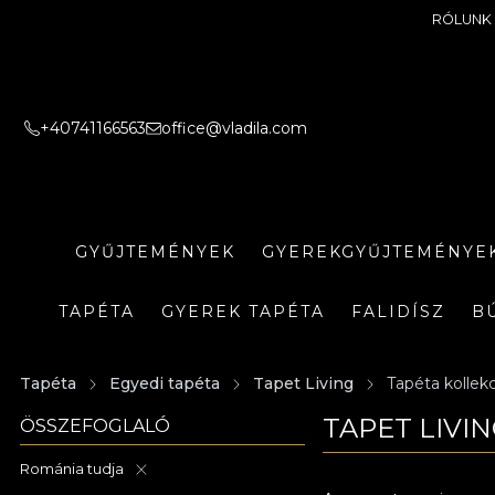
RÓLUNK
+40741166563
office@vladila.com
GYŰJTEMÉNYEK
GYEREKGYŰJTEMÉNYE
TAPÉTA
GYEREK TAPÉTA
FALIDÍSZ
B
Tapéta
Egyedi tapéta
Tapet Living
Tapéta kollek
TAPET LIVI
ÖSSZEFOGLALÓ
Románia tudja