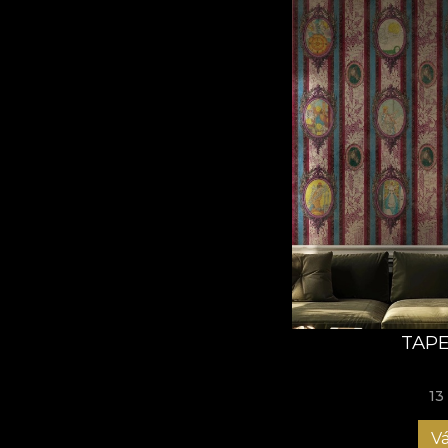
TAPE
13
Vá