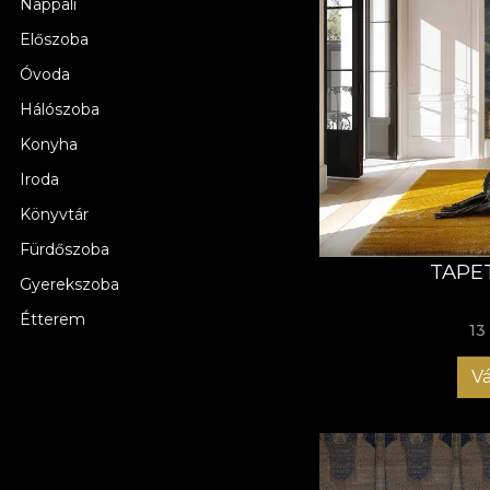
Nappali
Előszoba
Óvoda
Hálószoba
Konyha
Iroda
Könyvtár
Fürdőszoba
TAPE
Gyerekszoba
Étterem
13
Vá