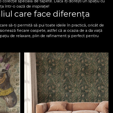
colecție specială de tapete. Dacă îți dorești un spațiu cu
a într-o oază de inspirație!
liul care face diferența
are să-ți permită să pui toate ideile în practică, oricât de
sionează fiecare oaspete, astfel că ai ocazia de a da viață
spațiu de relaxare, plin de rafinament și perfect pentru
esionantă de modele, astfel încât să găsești exact tapetul
naliza în funcție de dimensiunile pereților pentru a se
 rafinat, dar sunt și foarte rezistente, astfel că trec cu
u sufragerie VLAdiLA
păstrează aspectul impecabil pe termen lung. Oricare ar fi
ect, care arată impecabil și se potrivește în orice spațiu.
mplicate, deoarece totul este mult mai simplu, mai rapid și
derne pentru living VLAdiLA și bucură-te de un ambient
m colecția noastră de tapete și transformă-ți sufrageria