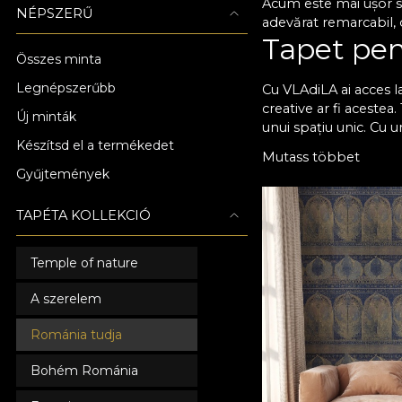
Acum este mai ușor să
NÉPSZERŰ
adevărat remarcabil, d
Tapet pent
Összes minta
Legnépszerűbb
Cu VLAdiLA ai acces la
creative ar fi acestea
Új minták
unui spațiu unic. Cu u
Készítsd el a termékedet
momentele petrecute a
Mutass többet
care să se potriveasc
Gyűjtemények
îmbina armonios, fără
brio testul timpului ș
TAPÉTA KOLLEKCIÓ
Atmosferă
Temple of nature
Toate tapetele noastr
preferințele tale în m
A szerelem
Acum poți să-i oferi 
mai comod. Nu mai ră
Románia tudja
cu adevărat special! 
într-un loc memorabil
Bohém Románia