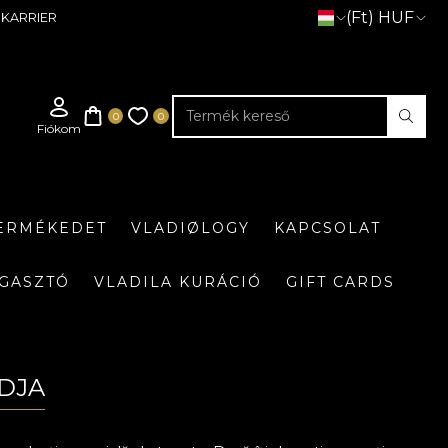
(Ft) HUF
KARRIER
TERMÉKEDET
VLADIØLOGY
KAPCSOLAT
GASZTÓ
VLADILA KURÁCIÓ
GIFT CARDS
UDJA