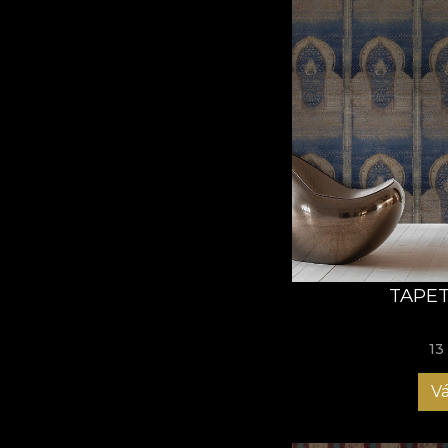
TAPET
13
Vá