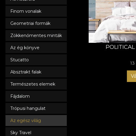
Finom vonalak
Geometriai formák
Zökkenőmentes minták
POLITICA
Az ég könyve
Stucatto
13
Absztrakt falak
Vá
Természetes elemek
Fájdalom
Trópusi hangulat
Az egész világ
Sky Travel