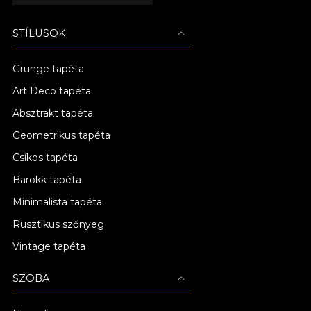
STÍLUSOK
Grunge tapéta
Art Deco tapéta
Absztrakt tapéta
Geometrikus tapéta
Csíkos tapéta
Barokk tapéta
Minimalista tapéta
Rusztikus szőnyeg
Vintage tapéta
SZOBA