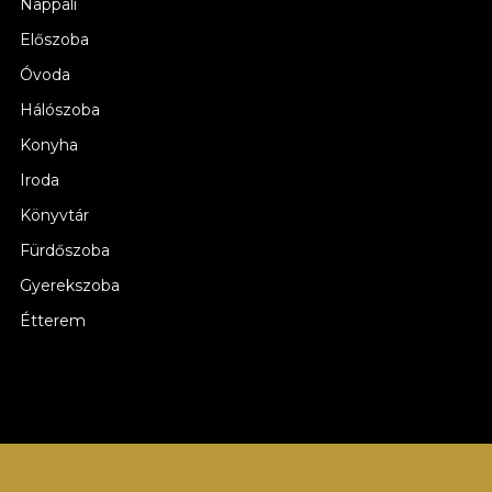
Nappali
Előszoba
Óvoda
Hálószoba
Konyha
Iroda
Könyvtár
Fürdőszoba
Gyerekszoba
Étterem