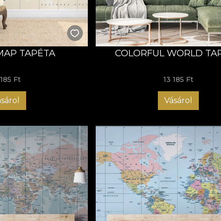
 MAP TAPÉTA
COLORFUL WORLD TA
 185 Ft
13 185 Ft
sárol
Vásárol