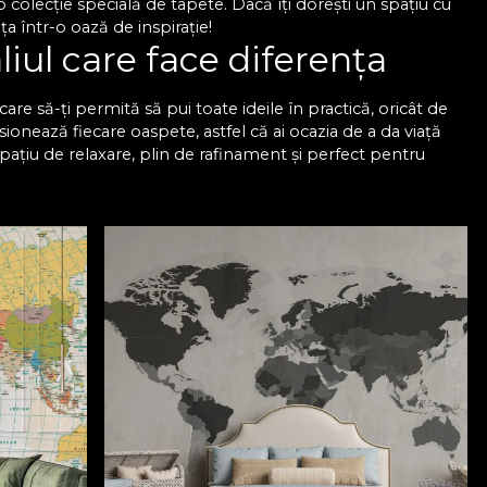
colecție specială de tapete. Dacă îți dorești un spațiu cu
a într-o oază de inspirație!
liul care face diferența
are să-ți permită să pui toate ideile în practică, oricât de
sionează fiecare oaspete, astfel că ai ocazia de a da viață
spațiu de relaxare, plin de rafinament și perfect pentru
esionantă de modele, astfel încât să găsești exact tapetul
naliza în funcție de dimensiunile pereților pentru a se
 rafinat, dar sunt și foarte rezistente, astfel că trec cu
u sufragerie VLAdiLA
păstrează aspectul impecabil pe termen lung. Oricare ar fi
ect, care arată impecabil și se potrivește în orice spațiu.
mplicate, deoarece totul este mult mai simplu, mai rapid și
derne pentru living VLAdiLA și bucură-te de un ambient
m colecția noastră de tapete și transformă-ți sufrageria