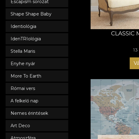
Escapism sorozat
Shape Shape Baby
Identiológia
CLASSIC
IdenTRIológia
13
Stella Maris
Vá
Enyhe nyár
More To Earth
Római vers
A felkelő nap
Nemes érintések
Art Deco
Atmoszféra