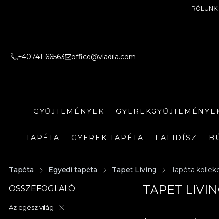
RÓLUNK
+40741166563
office@vladila.com
GYŰJTEMÉNYEK
GYEREKGYŰJTEMÉNYE
TAPÉTA
GYEREK TAPÉTA
FALIDÍSZ
B
Tapéta
Egyedi tapéta
Tapet Living
Tapéta kollekc
TAPET LIVIN
ÖSSZEFOGLALÓ
Az egész világ