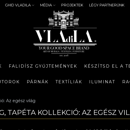
GHID VLADILA
MÉDIA
PROJEKTEK
LÉGY PARTNERÜNK
K
FALIDÍSZ GYŰJTEMÉNYEK
KÉSZÍTSD EL A 
ÚTOROK
PÁRNÁK
TEXTÍLIÁK
ILUMINAT
RA
ió: Az egész világ
G, TAPÉTA KOLLEKCIÓ: AZ EGÉSZ VI