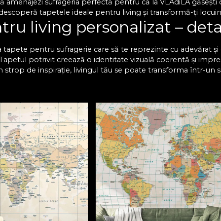
 amenajezi sufrageria perfectă pentru că la VLAdiLA găsești o 
escoperă tapetele ideale pentru living și transformă-ți locuinț
ru living personalizat – deta
 tapete pentru sufragerie care să te reprezinte cu adevărat și c
. Tapetul potrivit creează o identitate vizuală coerentă și impre
n strop de inspirație, livingul tău se poate transforma într-un 
lături de cei dragi. Te invităm să descoperi o varietate impr
ă impecabil cu decorul existent. Fiecare design se poate perso
 compromisuri. Modelele de tapet living nu doar că au un aspect
i se păstrează impecabile de-a lungul anilor.
 deosebită cu tapetul pentr
e pentru sufragerie sunt concepute să reziste la uzură și își 
aterie de design, cu noi ai certitudinea că vei găsi modelul perf
un nou aspect livingului tău, fără să fie necesare proceduri co
mâne decât să adaugi tu acea notă unică. Alege tapetele mo
Te așteptăm cu modele unice, create să inspire! Descoperă acu
, care să impresioneze orice vizitator!