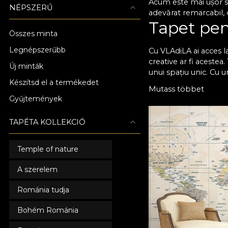
Acum este mai ușor să
NÉPSZERŰ
adevărat remarcabil, d
Tapet pent
Összes minta
Legnépszerűbb
Cu VLAdiLA ai acces la
creative ar fi acestea
Új minták
unui spațiu unic. Cu u
Készítsd el a termékedet
momentele petrecute a
Mutass többet
care să se potriveasc
Gyűjtemények
îmbina armonios, fără
brio testul timpului ș
TAPÉTA KOLLEKCIÓ
Atmosferă
Temple of nature
Toate tapetele noastr
preferințele tale în m
A szerelem
Acum poți să-i oferi 
mai comod. Nu mai ră
Románia tudja
cu adevărat special! 
într-un loc memorabil
Bohém Románia