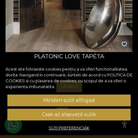
PLATONIC LOVE TAPÉTA
Acest site foloseste cookies pentru a va oferi functionalitatea
13 185 Ft
dorita. Navigand in continuare, sunteti de acord cu
POLITICA DE
COOKIES
si cu plasarea de cookies, cu scopul de a va oferi o
Vásárol
experienta imbunatatita.
Minden sütit elfogad
1
2
Csak az alapvető sütik
SÜTI PREFERENCIÁK