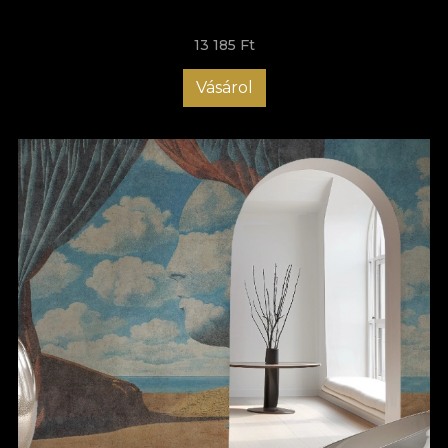
complicate, deoarece totul este mult mai simplu, mai rapid și
mai comod. Nu mai rămâne decât să adaugi tu acea notă
13 185 Ft
unică. Alege tapetele moderne pentru living VLAdiLA și bucură-
te de un ambient cu adevărat special! Te așteptăm cu modele
unice, create să inspire! Descoperă acum colecția noastră de
Vásárol
tapete și transformă-ți sufrageria într-un loc memorabil, care să
impresioneze orice vizitator!