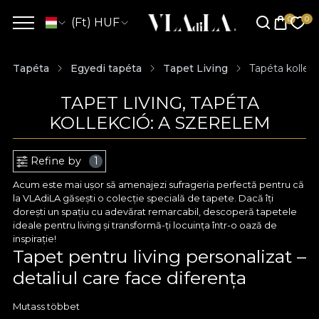
(Ft) HUF
Tapéta
Egyedi tapéta
Tapet Living
Tapéta kollek
TAPET LIVING, TAPÉTA
KOLLEKCIÓ: A SZERELEM
Refine by
1
Acum este mai ușor să amenajezi sufrageria perfectă pentru că
la VLAdiLA găsești o colecție specială de tapete. Dacă îți
dorești un spațiu cu adevărat remarcabil, descoperă tapetele
ideale pentru living și transformă-ți locuința într-o oază de
inspirație!
Tapet pentru living personalizat –
detaliul care face diferența
Cu VLAdiLA ai acces la tapete pentru sufragerie care să te
Mutass többet