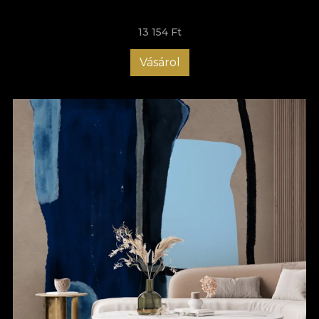
designul și să adaptezi culorile, astfel încât să se potrivească
perfect cu restul locuinței tale, iar amenajarea holului cu
13 154 Ft
tapetele VLAdiLA te ajută să impresionezi de la primul pas în
casă. Comandă acum tapetul potrivit pentru holul tău și bucură-
te de o atmosferă care să-ți aducă zâmbetul pe buze de
Vásárol
fiecare dată când ajungi acasă!