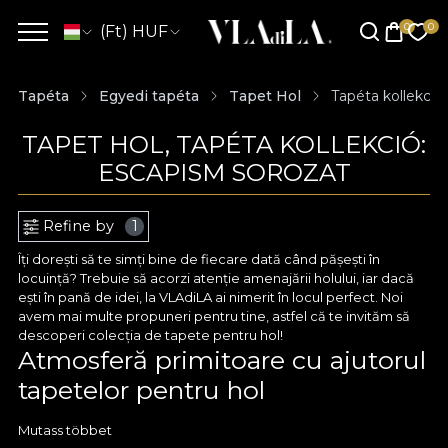
(Ft) HUF
Tapéta
Egyedi tapéta
Tapet Hol
Tapéta kollekció
TAPET HOL, TAPÉTA KOLLEKCIÓ:
ESCAPISM SOROZAT
Refine by
1
Îți dorești să te simți bine de fiecare dată când pășești în
locuință? Trebuie să acorzi atenție amenajării holului, iar dacă
ești în pană de idei, la VLAdiLA ai nimerit în locul perfect. Noi
avem mai multe propuneri pentru tine, astfel că te invităm să
descoperi colecția de tapete pentru hol!
Atmosferă primitoare cu ajutorul
tapetelor pentru hol
Tapetul pentru hol este o cale excelentă spre un decor
Mutass többet