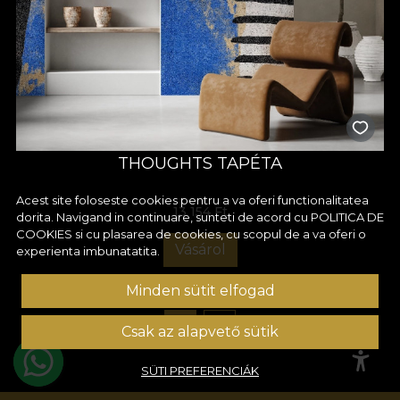
THOUGHTS TAPÉTA
Acest site foloseste cookies pentru a va oferi functionalitatea
13 154 Ft
dorita. Navigand in continuare, sunteti de acord cu
POLITICA DE
COOKIES
si cu plasarea de cookies, cu scopul de a va oferi o
Vásárol
experienta imbunatatita.
Minden sütit elfogad
1
2
Csak az alapvető sütik
SÜTI PREFERENCIÁK