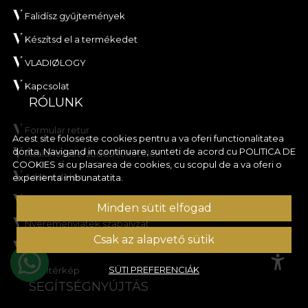
Falidísz gyűjtemények
Készítsd el a termékedet
VLADIØLOGY
Kapcsolat
RÓLUNK
Formular retur
Acest site foloseste cookies pentru a va oferi functionalitatea
dorita. Navigand in continuare, sunteti de acord cu
POLITICA DE
Általános szerződési feltételek
COOKIES
si cu plasarea de cookies, cu scopul de a va oferi o
Adatvédelem
experienta imbunatatita.
Kedvezményakció szabályzat
Minden sütit elfogad
Nyereményjáték szabályzat
Csak az alapvető sütik
Cookie-szabályzat
SÜTI PREFERENCIÁK
Oldaltérkép
SEGÍTSÉGNYÚJTÁS