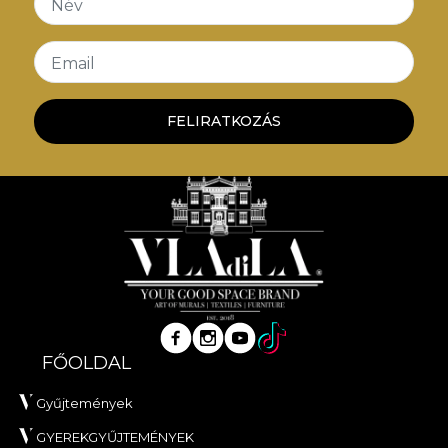
Név
Email
FELIRATKOZÁS
FŐOLDAL
Gyűjtemények
GYEREKGYŰJTEMÉNYEK