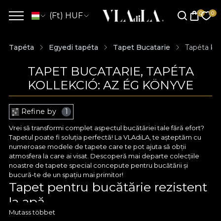
(Ft) HUF
Tapéta
Egyedi tapéta
Tapet Bucatarie
Tapéta kol
TAPET BUCATARIE, TAPÉTA
KOLLEKCIÓ: AZ ÉG KÖNYVE
Refine by
1
Vrei să transformi complet aspectul bucătăriei tale fără efort?
Tapetul poate fi soluția perfectă! La VLAdiLA, te așteptăm cu
numeroase modele de tapete care te pot ajuta să obții
atmosfera la care ai visat. Descoperă mai departe colecțiile
noastre de tapete special concepute pentru bucătării și
bucură-te de un spațiu mai primitor!
Tapet pentru bucătărie rezistent
la apă
Mutass többet