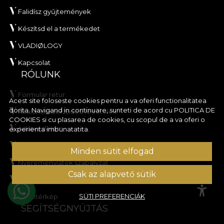
Falidísz gyűjtemények
Készítsd el a termékedet
VLADIØLOGY
Kapcsolat
RÓLUNK
Formular retur
Acest site foloseste cookies pentru a va oferi functionalitatea
dorita. Navigand in continuare, sunteti de acord cu
POLITICA DE
Általános szerződési feltételek
COOKIES
si cu plasarea de cookies, cu scopul de a va oferi o
Adatvédelem
experienta imbunatatita.
Kedvezményakció szabályzat
Minden sütit elfogad
Nyereményjáték szabályzat
Csak az alapvető sütik
Cookie-szabályzat
SÜTI PREFERENCIÁK
Oldaltérkép
SEGÍTSÉGNYÚJTÁS