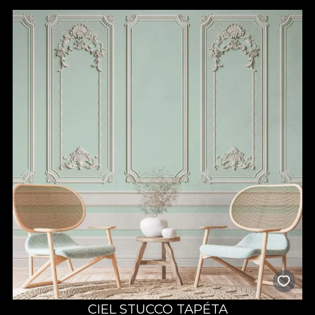
sprijinul de care ai nevoie pentru alegerea modelului potrivit,
astfel încât fiecare element decorativ să se potrivească perfect
cu spațiul disponibil. Tapetele noastre pentru baie sunt create
pentru a simplifica procesul de redecorare, deoarece se aplică
rapid și pot fi personalizate în funcție de dimensiunile pereților.
Totul devine mai simplu când știi că poți experimenta diverse
texturi și efecte vizuale, fără a sacrifica funcționalitatea
camerei. Așadar, transformă-ți baia cu ușurință într-un loc care
să te încânte și să îți ofere, zi de zi, o stare de bine.
Alege un tapet pentru baie
rezistent la apă
Tapetele pentru baie sunt concepute pentru a rezista în
condiții de umiditate ridicată și îți oferă garanția, că își păstrează
aspectul impecabil pe termen lung. Poți șterge cu ușurință
suprafețele, iar culorile rămân la fel de vii, fără să fie afectate de
abur sau stropi de apă. Pe lângă funcționalitate, vei descoperi și
o varietate de stiluri și pattern-uri, de la modele abstracte și
geometrice, până la imprimeuri inspirate din natură. În acest fel,
îți poți crea un ambient relaxant, modern sau extravagant, în
funcție de ceea ce îți dorești. Mai mult decât atât, ai
posibilitatea să comanzi un tapet personalizat, care să îmbine
CIEL STUCCO TAPÉTA
culorile și formele exact așa cum îți dorești. Spre deosebire de