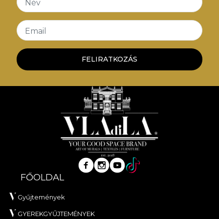
Név
Email
FELIRATKOZÁS
FŐOLDAL
Gyűjtemények
GYEREKGYŰJTEMÉNYEK