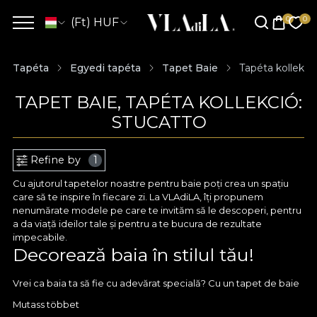
(Ft) HUF
Tapéta
Egyedi tapéta
Tapet Baie
Tapéta kollekci
TAPET BAIE, TAPÉTA KOLLEKCIÓ:
STUCATTO
Refine by
1
Cu ajutorul tapetelor noastre pentru baie poți crea un spațiu
care să te inspire în fiecare zi. La VLAdiLA, îți propunem
nenumărate modele pe care te invităm să le descoperi, pentru
a da viață ideilor tale și pentru a te bucura de rezultate
impecabile.
Decorează baia în stilul tău!
Vrei ca baia ta să fie cu adevărat specială? Cu un tapet de baie
de la VLAdiLA poți renunța la culorile standard și aduce în prim
Mutass többet
plan design-uri care te reprezintă cu adevărat. Îți oferim tot