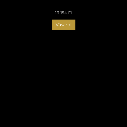
opțiunile clasice, tapetul pentru baie este ușor de aplicat, ceea
ce îți permite să îți reîmprospătezi spațiul ori de câte ori simți
13 154 Ft
nevoia unei schimbări, fără a fi necesare proceduri anevoioase.
Comandă chiar acum tapetul rezistent la apă și oferă băii tale o
Vásárol
înfățișare unică!