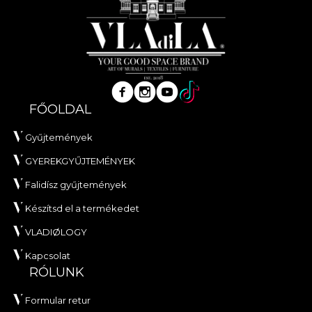
FŐOLDAL
Gyűjtemények
GYEREKGYŰJTEMÉNYEK
Falidísz gyűjtemények
Készítsd el a termékedet
VLADIØLOGY
Kapcsolat
RÓLUNK
Formular retur