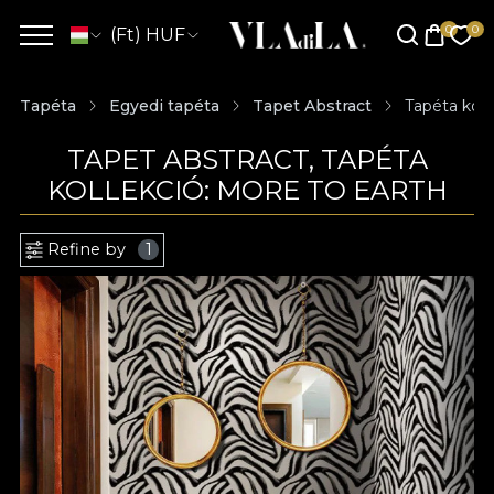
(Ft) HUF
Tapéta
Egyedi tapéta
Tapet Abstract
Tapéta koll
TAPET ABSTRACT, TAPÉTA
KOLLEKCIÓ: MORE TO EARTH
Refine by
1