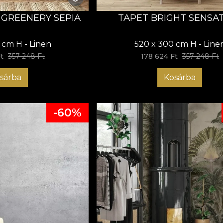
 GREENERY SEPIA
TAPET BRIGHT SENSA
 cm H - Linen
520 x 300 cm H - Line
t
357 248 Ft
178 624 Ft
357 248 Ft
sárba
Kosárba
-60%