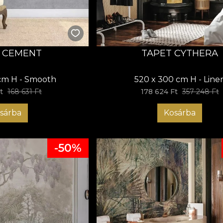
 CEMENT
TAPET CYTHERA
cm H - Smooth
520 x 300 cm H - Line
t
168 631 Ft
178 624 Ft
357 248 Ft
sárba
Kosárba
-50%