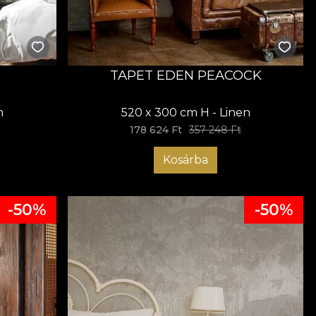
TAPET EDEN PEACOCK
n
520 x 300 cm H - Linen
178 624 Ft
357 248 Ft
Kosárba
-50%
-50%