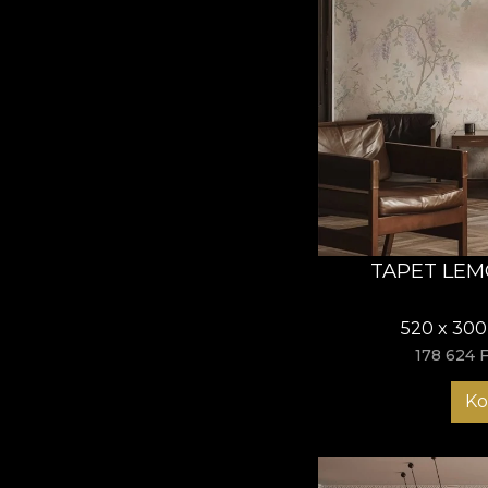
TAPET LEM
520 x 300
178 624 F
Ko