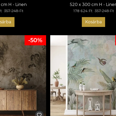
 cm H - Linen
520 x 300 cm H - Line
t
357 248 Ft
178 624 Ft
357 248 Ft
sárba
Kosárba
-50%