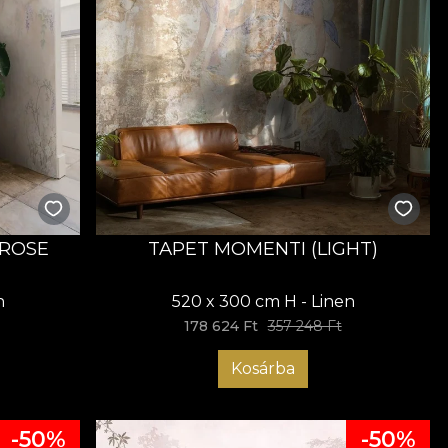
MROSE
TAPET MOMENTI (LIGHT)
n
520 x 300 cm H - Linen
178 624 Ft
357 248 Ft
Kosárba
-50%
-50%