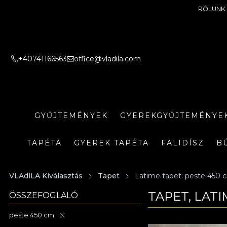
RÓLUNK
+40741166563
office@vladila.com
GYŰJTEMÉNYEK
GYEREKGYŰJTEMÉNYE
TAPÉTA
GYEREK TAPÉTA
FALIDÍSZ
B
VLAdiLA Kiválasztás
Tapet
Latime tapet: peste 450 
TAPET, LATI
ÖSSZEFOGLALÓ
peste 450 cm