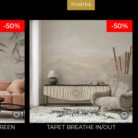
Kosárba
-50%
-50%
REEN
TAPET BREATHE IN/OUT