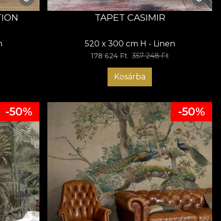
TION
TAPET CASIMIR
n
520 x 300 cm H - Linen
178 624 Ft
357 248 Ft
Kosárba
-50%
-50%