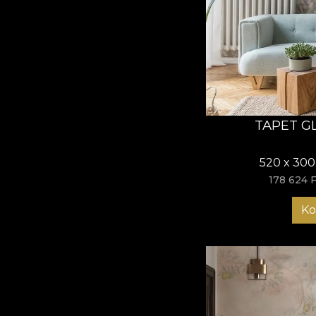
TAPET G
520 x 300
178 624 F
Ko