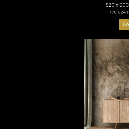
520 x 300
178 624 F
Ko