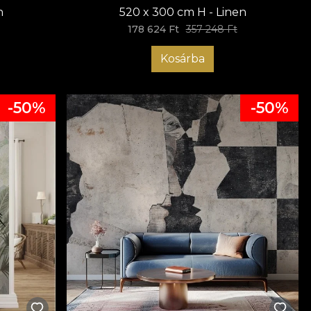
n
520 x 300 cm H - Linen
178 624 Ft
357 248 Ft
Kosárba
-50%
-50%