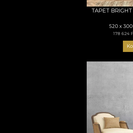
TAPET BRIGHT
520 x 300
178 624 F
Ko