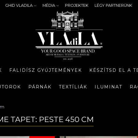
GHID VLADILA
MÉDIA
PROJEKTEK
LÉGY PARTNERÜNK
K
FALIDÍSZ GYŰJTEMÉNYEK
KÉSZÍTSD EL A 
ÚTOROK
PÁRNÁK
TEXTÍLIÁK
ILUMINAT
RA
cm
ME TAPET: PESTE 450 CM