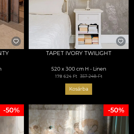
NTY
TAPET IVORY TWILIGHT
n
520 x 300 cm H - Linen
178 624 Ft
357 248 Ft
Kosárba
-50%
-50%