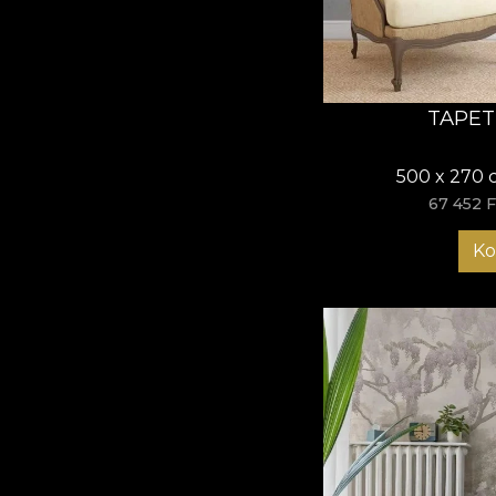
TAPET
500 x 270 
67 452 F
Ko