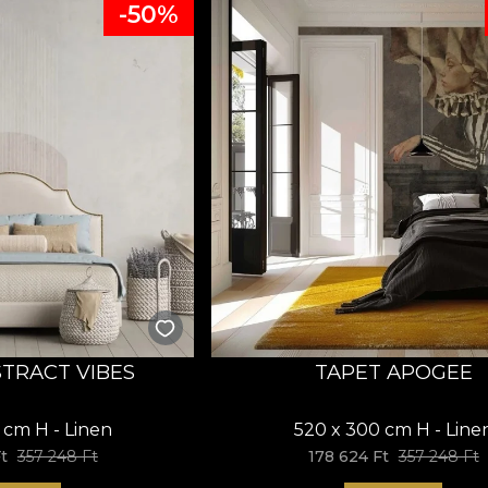
-50%
STRACT VIBES
TAPET APOGEE
 cm H - Linen
520 x 300 cm H - Line
t
357 248 Ft
178 624 Ft
357 248 Ft