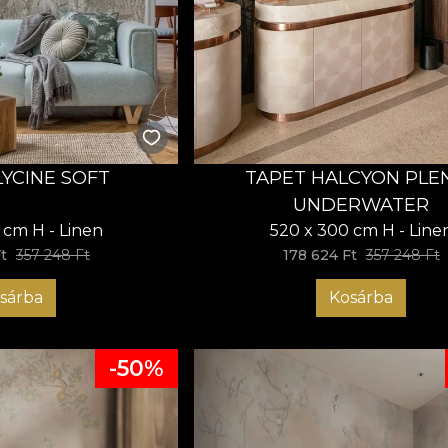
LYCINE SOFT
TAPET HALCYON PLE
UNDERWATER
 cm H - Linen
520 x 300 cm H - Line
t
357 248 Ft
178 624 Ft
357 248 Ft
sárba
Kosárba
-50%