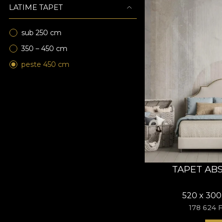
LATIME TAPET
sub 250 cm
350 – 450 cm
peste 450 cm
TAPET AB
520 x 300
178 624 F