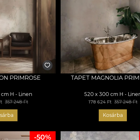
ON PRIMROSE
TAPET MAGNOLIA PRI
 cm H - Linen
520 x 300 cm H - Line
t
357 248 Ft
178 624 Ft
357 248 Ft
sárba
Kosárba
-50%