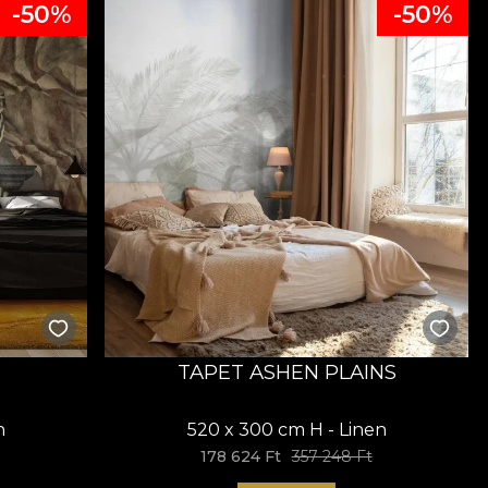
-50%
-50%
TAPET ASHEN PLAINS
n
520 x 300 cm H - Linen
178 624 Ft
357 248 Ft