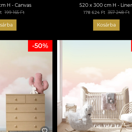
cm H - Canvas
520 x 300 cm H - Line
t
199 165 Ft
178 624 Ft
357 248 Ft
sárba
Kosárba
-50%