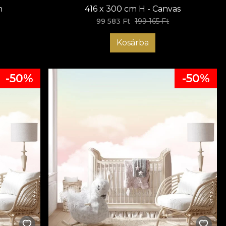
n
416 x 300 cm H - Canvas
99 583 Ft
199 165 Ft
Kosárba
-50%
-50%