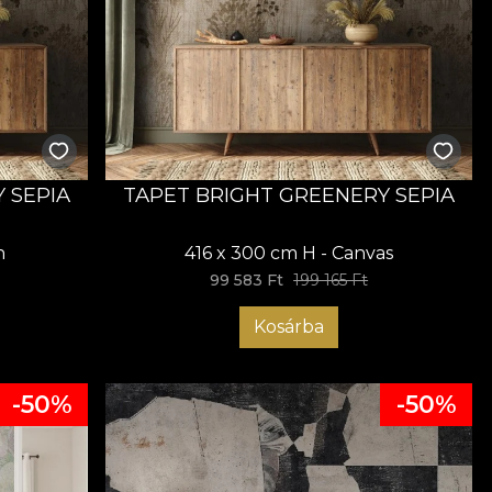
 SEPIA
TAPET BRIGHT GREENERY SEPIA
n
416 x 300 cm H - Canvas
99 583 Ft
199 165 Ft
Kosárba
-50%
-50%