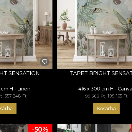
GHT SENSATION
TAPET BRIGHT SENSA
 cm H - Linen
416 x 300 cm H - Canva
t
357 248 Ft
99 583 Ft
199 165 Ft
sárba
Kosárba
-50%