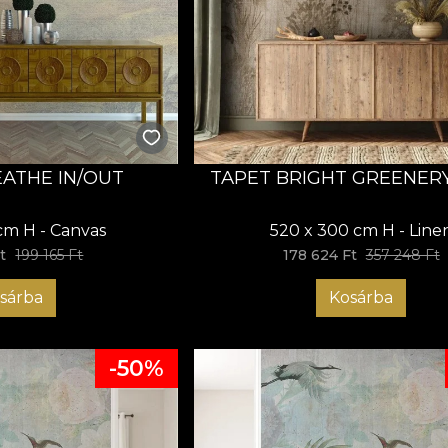
EATHE IN/OUT
TAPET BRIGHT GREENERY
cm H - Canvas
520 x 300 cm H - Line
t
199 165 Ft
178 624 Ft
357 248 Ft
sárba
Kosárba
-50%