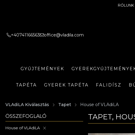
RÓLUNK
+40741166563
office@vladila.com
GYŰJTEMÉNYEK
GYEREKGYŰJTEMÉNYE
TAPÉTA
GYEREK TAPÉTA
FALIDÍSZ
B
VLAdiLA Kiválasztás
Tapet
House of VLAdiLA
TAPET, HOU
ÖSSZEFOGLALÓ
House of VLAdiLA