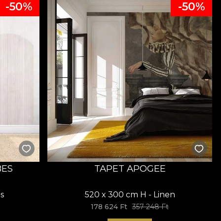
-50%
-50%
BES
TAPET APOGEE
s
520 x 300 cm H - Linen
178 624 Ft
357 248 Ft