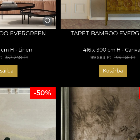
OO EVERGREEN
TAPET BAMBOO EVERG
 cm H - Linen
416 x 300 cm H - Canva
t
357 248 Ft
99 583 Ft
199 165 Ft
sárba
Kosárba
-50%