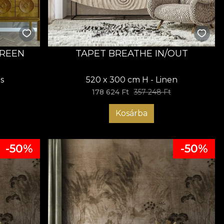
REEN
TAPET BREATHE IN/OUT
s
520 x 300 cm H - Linen
178 624 Ft
357 248 Ft
Kosárba
-50%
-50%