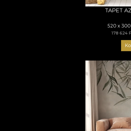
TAPET A
520 x 300
178 624 F
Ko