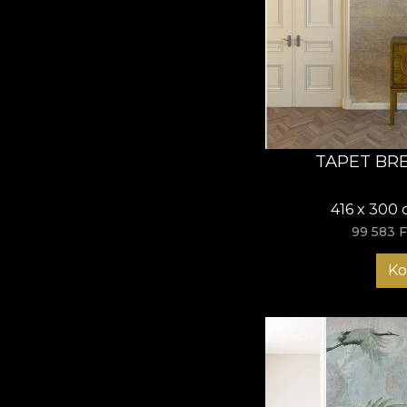
TAPET BR
416 x 300 
99 583 F
Ko