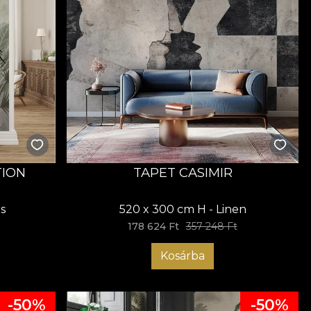
TION
TAPET CASIMIR
s
520 x 300 cm H - Linen
178 624 Ft
357 248 Ft
Kosárba
-50%
-50%