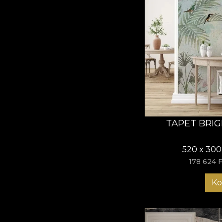
TAPET BRI
520 x 300
178 624 F
Ko