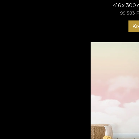
416 x 300 
99 583 F
Ko