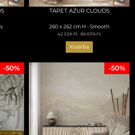
DS
TAPET AZUR CLOUDS
s
260 x 262 cm H - Smooth
42 539 Ft
85 079 Ft
Kosárba
-50%
-50%