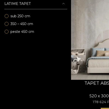
LATIME TAPET
sub 250 cm
350 – 450 cm
peste 450 cm
TAPET AB
520 x 300
178 624 F