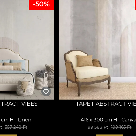
-50%
STRACT VIBES
TAPET ABSTRACT VI
 cm H - Linen
416 x 300 cm H - Canva
t
357 248 Ft
99 583 Ft
199 165 Ft