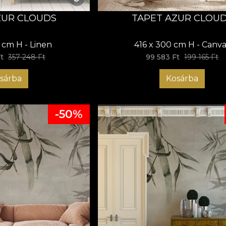
ZUR CLOUDS
TAPET AZUR CLOU
 cm H - Linen
416 x 300 cm H - Canva
t
357 248 Ft
99 583 Ft
199 165 Ft
sárba
Kosárba
-50%