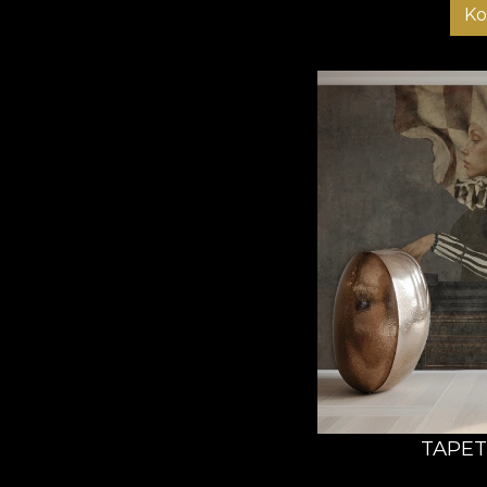
Ko
TAPET