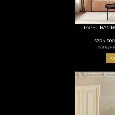
TAPET BAMB
520 x 300
178 624 F
Ko