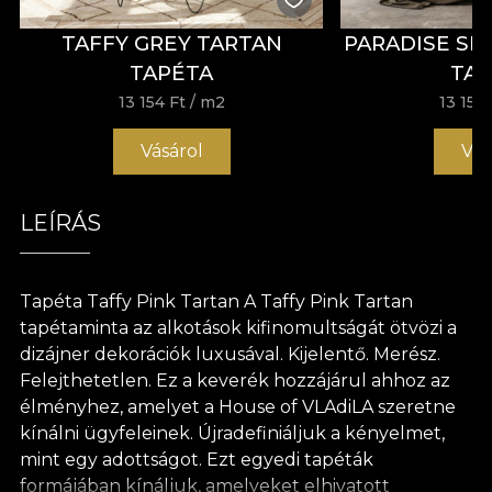
TAFFY GREY TARTAN
PARADISE SH
TAPÉTA
TA
13 154 Ft
/ m2
13 154 
Vásárol
Vás
LEÍRÁS
Tapéta Taffy Pink Tartan A Taffy Pink Tartan
tapétaminta az alkotások kifinomultságát ötvözi a
dizájner dekorációk luxusával. Kijelentő. Merész.
Felejthetetlen. Ez a keverék hozzájárul ahhoz az
élményhez, amelyet a House of VLAdiLA szeretne
kínálni ügyfeleinek. Újradefiniáljuk a kényelmet,
mint egy adottságot. Ezt egyedi tapéták
formájában kínáljuk, amelyeket elhivatott