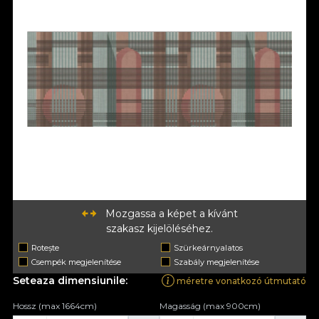
Mozgassa a képet a kívánt
szakasz kijelöléséhez.
Rotește
Szürkeárnyalatos
Csempék megjelenítése
Szabály megjelenítése
Seteaza dimensiunile:
méretre vonatkozó útmutató
Hossz (max 1664cm)
Magasság (max 900cm)