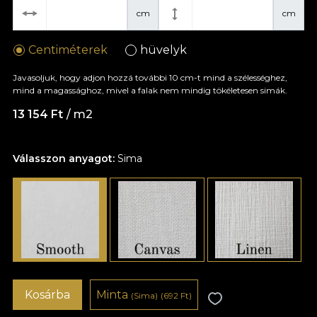
cm
cm
Centiméterek
hüvelyk
Javasoljuk, hogy adjon hozzá további 10 cm-t mind a szélességhez,
mind a magassághoz, mivel a falak nem mindig tökéletesen simák.
13 154 Ft
/ m2
Válasszon anyagot:
Sima
Kosárba
Minta
(Sima)
(692 Ft)