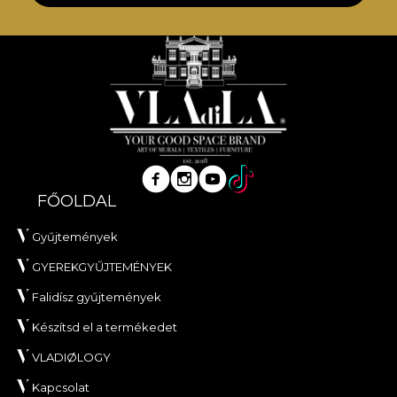
FŐOLDAL
Gyűjtemények
GYEREKGYŰJTEMÉNYEK
Falidísz gyűjtemények
Készítsd el a termékedet
VLADIØLOGY
Kapcsolat