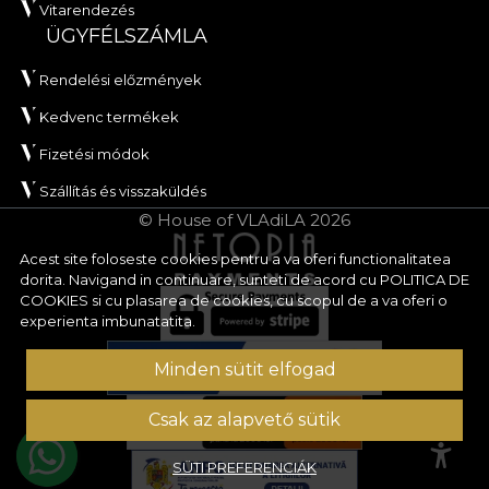
Vitarendezés
ÜGYFÉLSZÁMLA
Rendelési előzmények
Kedvenc termékek
Fizetési módok
Szállítás és visszaküldés
© House of VLAdiLA 2026
Acest site foloseste cookies pentru a va oferi functionalitatea
dorita. Navigand in continuare, sunteti de acord cu
POLITICA DE
COOKIES
si cu plasarea de cookies, cu scopul de a va oferi o
experienta imbunatatita.
Minden sütit elfogad
Csak az alapvető sütik
SÜTI PREFERENCIÁK