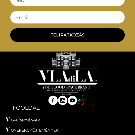
Név
Email
FELIRATKOZÁS
FŐOLDAL
Gyűjtemények
GYEREKGYŰJTEMÉNYEK