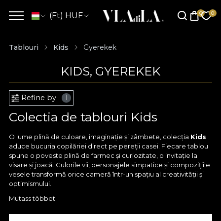
(Ft) HUF
Tablouri
Kids
Gyerekek
KIDS, GYEREKEK
Refine by
1
Colectia de tablouri Kids
O lume plină de culoare, imaginație și zâmbete, colecția
Kids
aduce bucuria copilăriei direct pe pereții casei. Fiecare tablou
spune o poveste plină de farmec și curiozitate, o invitație la
visare și joacă. Culorile vii, personajele simpatice și compozițiile
vesele transformă orice cameră într-un spațiu al creativității și
optimismului.
Mutass többet
Creată pentru a inspira și a aduce căldură în universul celor mici,
colecția
Kids
surprinde inocența și spontaneitatea copilăriei.
De la animăluțe jucăușe și peisaje fantastice, până la personaje