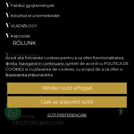
Falidísz gyűjtemények
Készítsd el a termékedet
VLADIØLOGY
Kapcsolat
RÓLUNK
Formular retur
Acest site foloseste cookies pentru a va oferi functionalitatea
dorita. Navigand in continuare, sunteti de acord cu
POLITICA DE
Általános szerződési feltételek
COOKIES
si cu plasarea de cookies, cu scopul de a va oferi o
experienta imbunatatita.
Adatvédelem
Kedvezményakció szabályzat
Minden sütit elfogad
Nyereményjáték szabályzat
Csak az alapvető sütik
Cookie-szabályzat
SÜTI PREFERENCIÁK
Oldaltérkép
SEGÍTSÉGNYÚJTÁS