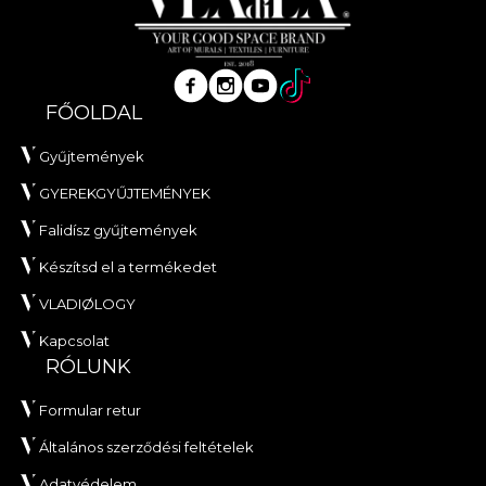
FŐOLDAL
Gyűjtemények
GYEREKGYŰJTEMÉNYEK
Falidísz gyűjtemények
Készítsd el a termékedet
VLADIØLOGY
Kapcsolat
RÓLUNK
Formular retur
Általános szerződési feltételek
Adatvédelem