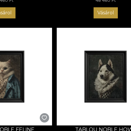
460 Ft
48 460 Ft
sárol
Vásárol
OBLE FELINE
TABLOU NOBLE HO