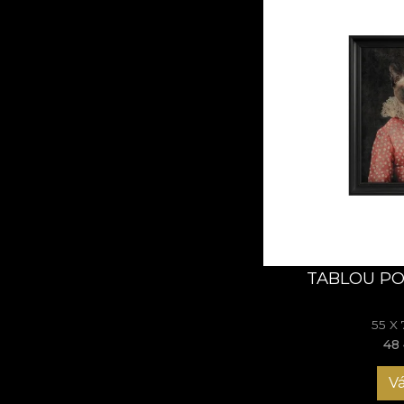
TABLOU PO
55 X
48 
Vá