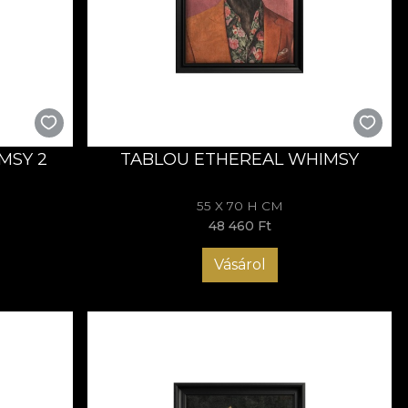
suflet și umor. Ele aduc noblețea în prezent și o transformă
. Descoperă colecția
Aristopets
și lasă arta să-ți zâmbească
MSY 2
TABLOU ETHEREAL WHIMSY
55 X 70 H CM
48 460 Ft
Vásárol