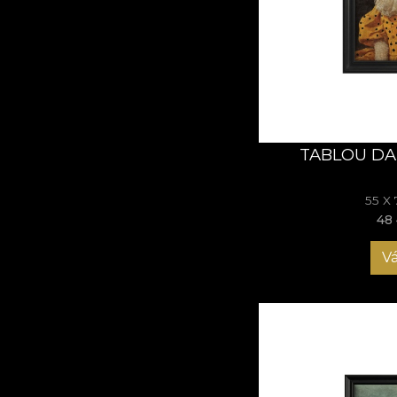
autoironia, oferind spa
Aristopet
Tablourile
Aristopet
într-o poveste contem
din perete.
TABLOU DA
55 X
48 
Vá