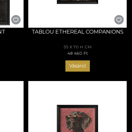
ombinația dintre portretul nobil și expresia jucăușă adaugă
e mobilier vintage, texturi bogate și detalii aurii sau din
NT
TABLOU ETHEREAL COMPANIONS
le elegante și compozițiile clasice echilibrează liniile
55 X 70 H CM
care oferă personalitate și profunzime, transformând
48 460 Ft
Vásárol
 secolelor trecute. Ramele negre, texturile fine și cromatica
cu umor contemporan. Este arta care traversează timpul, cu
t. Cu fiecare colecție, brandul explorează noi forme de
topets
reflectă bucuria de a combina spiritul artistic cu