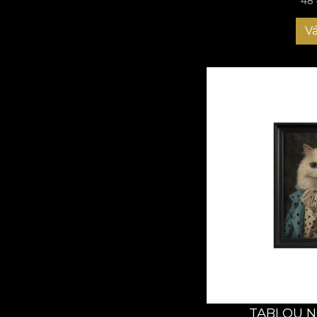
48 
Vá
TABLOU N