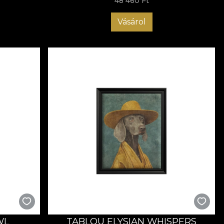
48 460 Ft
Vásárol
WL
TABLOU ELYSIAN WHISPERS