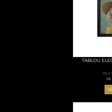
TABLOU ELE
55 X
48 
Vá