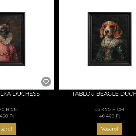
LKA DUCHESS
TABLOU BEAGLE DUC
 70 H CM
55 X 70 H CM
460 Ft
48 460 Ft
sárol
Vásárol