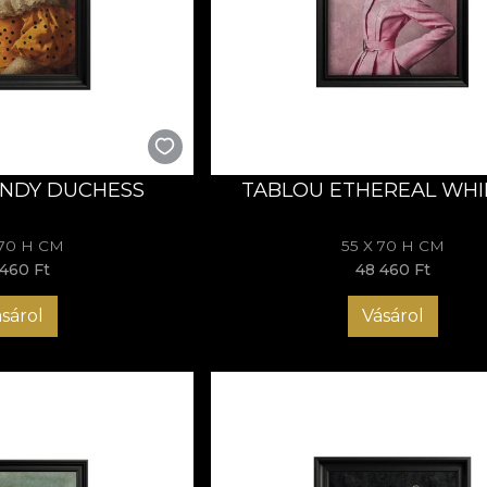
țiilor o aură de rafinament, curaj și originalitate.
s – noblețe cu zâmbet
s
sunt o invitație la rafinament fără rigiditate, la eleganță cu 
porană despre stil, personalitate și libertatea de a fi diferit
NDY DUCHESS
TABLOU ETHEREAL WHI
 70 H CM
55 X 70 H CM
460 Ft
48 460 Ft
sárol
Vásárol