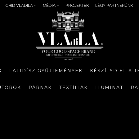
GHID VLADILA
MÉDIA
PROJEKTEK
LÉGY PARTNERÜNK
K
FALIDÍSZ GYŰJTEMÉNYEK
KÉSZÍTSD EL A 
ÚTOROK
PÁRNÁK
TEXTÍLIÁK
ILUMINAT
RA
S