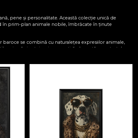
ană, pene și personalitate. Această colecție unică de
ând în prim-plan animale nobile, îmbrăcate în ținute
or baroce se combină cu naturalețea expresiilor animale,
il, carismă și autoironie — o satiră elegantă a portretelor
cter și imaginație. Privirea sigură a unui câine îmbrăcat în
stocrat cu pălărie amplă transformă fiecare portret într-un
ul pe buze.
te realizat cu măiestrie și pasiune, oferind compozițiilor un
otă de conversație.