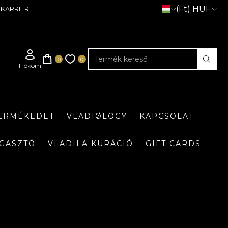
(Ft) HUF
KARRIER
TERMÉKEDET
VLADIØLOGY
KAPCSOLAT
GASZTÓ
VLADILA KURÁCIÓ
GIFT CARDS