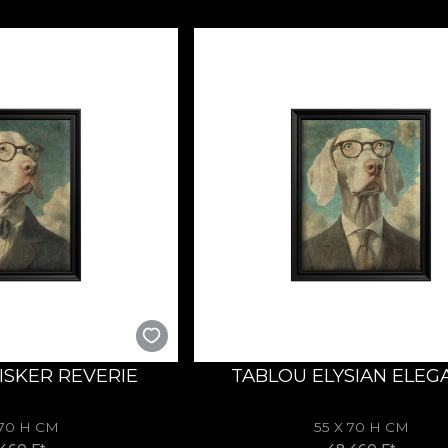
SKER REVERIE
TABLOU ELYSIAN ELEG
 70 H CM
55 X 70 H CM