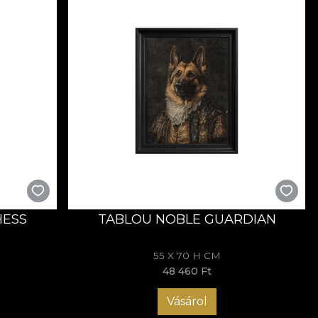
HESS
TABLOU NOBLE GUARDIAN
55 X 70 H CM
48 460 Ft
Vásárol