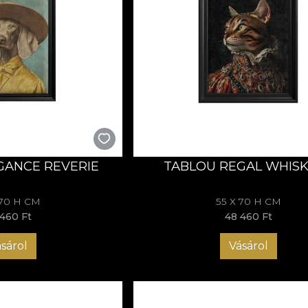
GANCE REVERIE
TABLOU REGAL WHIS
 70 H CM
55 X 70 H CM
460 Ft
48 460 Ft
sárol
Vásárol