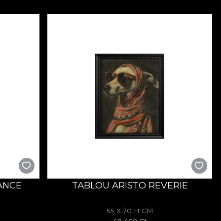
ANCE
TABLOU ARISTO REVERIE
55 X 70 H CM