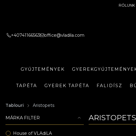
RÓLUNK
+40741166563
office@vladila.com
GYŰJTEMÉNYEK
GYEREKGYŰJTEMÉNYE
TAPÉTA
GYEREK TAPÉTA
FALIDÍSZ
B
Tablouri
Aristopets
ARISTOPET
MÁRKA FILTER
House of VLAdiLA