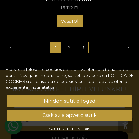
13 112 Ft
Vásárol
1
2
3
Acest site foloseste cookies pentru a va oferi functionalitatea
dorita. Navigand in continuare, sunteti de acord cu
POLITICA DE
COOKIES
si cu plasarea de cookies, cu scopul de a va oferi o
experienta imbunatatita.
IRATKOZZON FEL HÍRLEVELÜNKRE!
Minden sütit elfogad
Név
Csak az alapvető sütik
Email
SÜTI PREFERENCIÁK
FELIRATKOZÁS