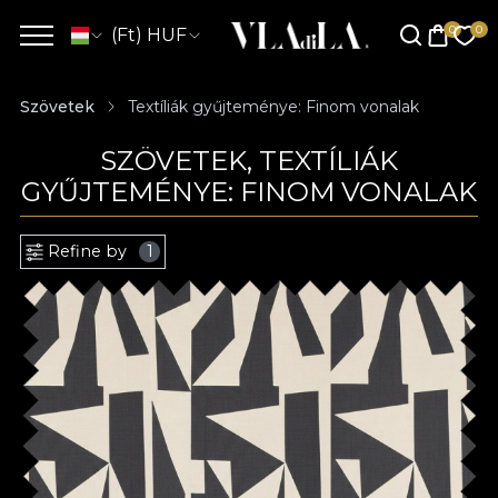
(Ft) HUF
Szövetek
Textíliák gyűjteménye: Finom vonalak
SZÖVETEK, TEXTÍLIÁK
GYŰJTEMÉNYE: FINOM VONALAK
Refine by
1