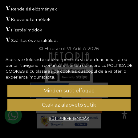
Rendelési előzmények
Kedvenc termékek
Fizetési módok
Szállítás és visszaküldés
© House of VLAdiLA 2026
Acest site foloseste cookies pentru a va oferi functionalitatea
dorita. Navigand in continuare, sunteti de acord cu
POLITICA DE
COOKIES
si cu plasarea de cookies, cu scopul de a va oferi o
experienta imbunatatita.
Minden sütit elfogad
Csak az alapvető sütik
SÜTI PREFERENCIÁK