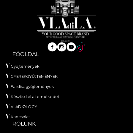
FŐOLDAL
Gyűjtemények
GYEREKGYŰJTEMÉNYEK
Falidísz gyűjtemények
Készítsd el a termékedet
VLADIØLOGY
Kapcsolat
RÓLUNK