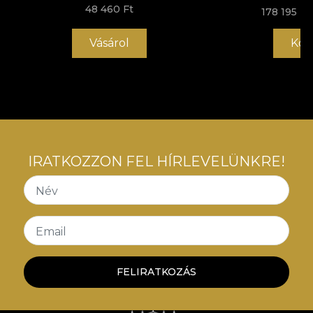
48 460 Ft
178 195 Ft
Vásárol
Kos
IRATKOZZON FEL HÍRLEVELÜNKRE!
Név
Email
FELIRATKOZÁS