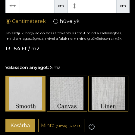
cm
cm
Centiméterek
hüvelyk
Javasoljuk, hogy adjon hozzá további 10 cm-t mind a szélességhez,
mind a magassághoz, mivel a falak nem mindig tökéletesen simák.
13 154 Ft
/ m2
Válasszon anyagot:
Sima
Kosárba
Minta
(Sima)
(692 Ft)