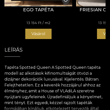
EGO TAPÉTA
FRIESIAN C
13 154 Ft
/ m2
13 154 
Vásárol
Vás
LEÍRÁS
Tapéta Spotted Queen A Spotted Queen tapéta
modell az alkotások kifinomultságát ötvözi a
dizájner dekorációk luxusával. Kijelentés. Bátran.
Felejthetetlen. Ez a keverék hozzájárul ahhoz az
élményhez, amit a House of VLAdiLA szeretne
nyújtani ügyfeleinek. Újradefiniáljuk a kényelmet,
mint tényt. Ezt egyedi, kézzel rajzolt tapéták
formájában kínáljuk, elkötelezett tervezők által.