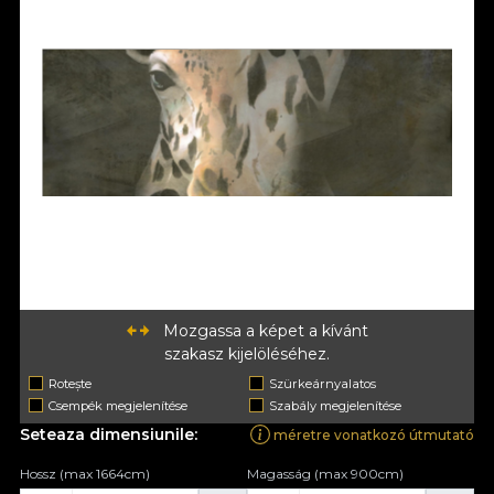
Mozgassa a képet a kívánt
szakasz kijelöléséhez.
Rotește
Szürkeárnyalatos
Csempék megjelenítése
Szabály megjelenítése
Seteaza dimensiunile:
méretre vonatkozó útmutató
Hossz (max 1664cm)
Magasság (max 900cm)