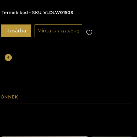
Termék kód - SKU
VLDLW0150S
Kosárba
Minta
(Sima)
(690 Ft)
 ÖNNEK