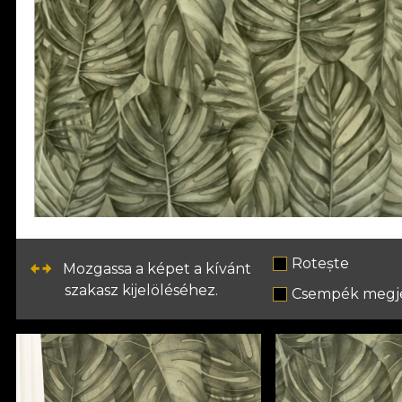
Rotește
Mozgassa a képet a kívánt
szakasz kijelöléséhez.
Csempék megje