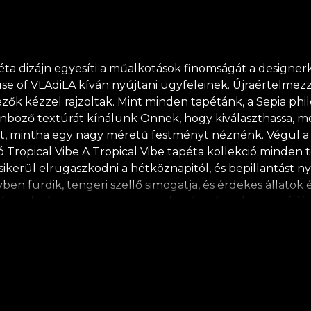
 dizájn egyesíti a műalkotások finomságát a designerkel
e of VLAdiLA kíván nyújtani ügyfeleinek. Újraértelmezz
ők kézzel rajzoltak. Mint minden tapétánk, a Sepia philo
önböző textúrát kínálunk Önnek, hogy kiválaszthassa, me
elt, mintha egy nagy méretű festményt néznénk. Végül a
ekció Tropical Vibe A Tropical Vibe tapéta kollekció mind
kerül elrugaszkodni a hétköznapitól, és bepillantást nye
en fürdik, tengeri szellő simogatja, és érdekes állatok 
tenek, játszva az egyes elemek méretével, kompozíciójáv
gos színek és meleg sárga, halvány rózsaszín, valamint 
gy örökké zöld világ nyugodt hangulatát teremtik meg. *
lebomló anyagokból készül. **A House of VLAdiLA javasol
lakítási folyamatot élvezhet, megfelelve a legmagasabb 