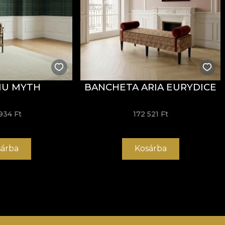
IU MYTH
BANCHETA ARIA EURYDICE
934 Ft
172 521 Ft
árba
Kosárba