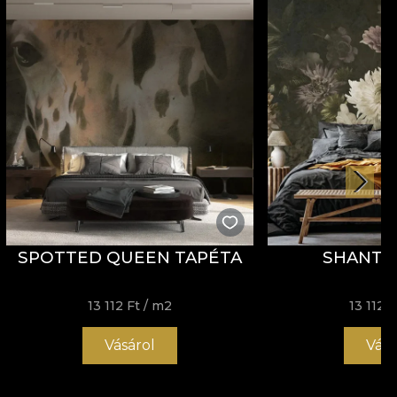
SPOTTED QUEEN TAPÉTA
SHANTI 
13 112 Ft
/ m2
13 112 F
Vásárol
Vásá