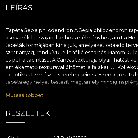
LEÍRÁS
Tapéta Sepia philodendron A Sepia philodendron tapéta
a keverék hozzájárul ahhoz az élményhez, amit a Hous
tapéták formájában kínáljuk, amelyeket odaadó tervez
szőtt anyag, rendkívül ellenálló és tartós. Három kül
és puha tapintású. A Canvas textúrája olyan hatást k
emlékeztető textúrával öltözteti a falakat. . . . Koll
egzotikus természet szerelmeseinek. Ezen keresztül si
tapéta egy helyet testesít meg, amely mindig napfényb
kollekcióban szereplő dizájnok számos növényt egyesí
Mutass többet
egységes képét a színpaletta segíti, amelyet másodla
történetet életre keltik, mélységet adnak nekik, és e
tapétánk természetes, környezetbarát és biológiailag 
RÉSZLETEK
felviteléhez. Így gyors, biztonságos és hatékony áta