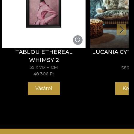
TABLOU ETHEREAL
LUCANIA CYT
WHIMSY 2
55 X 70 H CM
586 5
48 306 Ft
Vásárol
Kosá