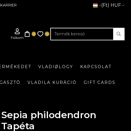
(Ft) HUF
KARRIER
TERMÉKEDET
VLADIØLOGY
KAPCSOLAT
GASZTÓ
VLADILA KURÁCIÓ
GIFT CARDS
Sepia philodendron
Tapéta