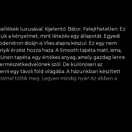
lékek luxusával. Kijelentő. Bátor. Felejthetetlen. Ez
ük a kényelmet, mint létezés egy állapotát. Egyedi
dendron dizájn is Vlies alapra készül. Ez egy nem
lyik érzést hozza haza. A Smooth tapéta matt, sima,
 Linen tapéta, egy értékes anyag, amely gazdag lenre
en természetkedvelőnek szól. De különösen az
rni egy távoli föld világába. A házunkban készített
élettel töltik meg. Legyen mindig nyár! Az ebben a
al és részletességével. A trópusi atmoszféra
tompa szürkék uralnak. Mindezek a rajzok mögötti
A természet iránti szeretetből és tiszteletből minden
ja saját ragasztójának használatát a tapéták
minőségi szabványoknak.