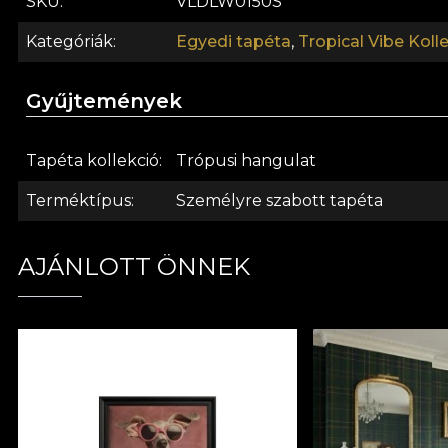
SKU
VLDLW0150S
Kategóriák
Egyedi tapéta
,
Tropical Vibe Koll
Gyűjtemények
Tapéta kollekció
Trópusi hangulat
Terméktípus
Személyre szabott tapéta
AJÁNLOTT ÖNNEK