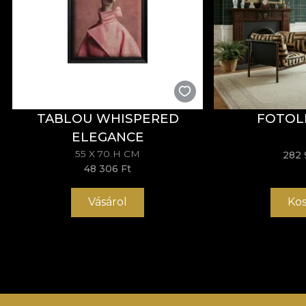
TABLOU WHISPERED
FOTOL
ELEGANCE
55 X 70 H CM
282 
48 306 Ft
Vásárol
Kos