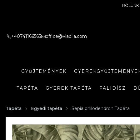
RÓLUNK
+40741166563
office@vladila.com
GYŰJTEMÉNYEK
GYEREKGYŰJTEMÉNYE
TAPÉTA
GYEREK TAPÉTA
FALIDÍSZ
B
Tapéta
Egyedi tapéta
Sepia philodendron Tapéta