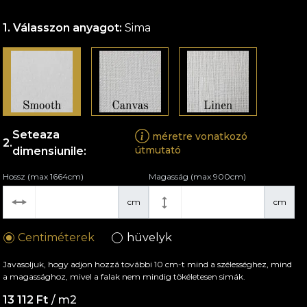
Válasszon anyagot:
Sima
Seteaza
méretre vonatkozó
útmutató
dimensiunile:
Hossz (max 1664cm)
Magasság (max 900cm)
cm
cm
Centiméterek
hüvelyk
Javasoljuk, hogy adjon hozzá további 10 cm-t mind a szélességhez, mind
a magassághoz, mivel a falak nem mindig tökéletesen simák.
13 112 Ft
/ m2