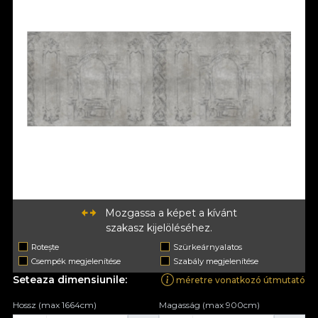
Mozgassa a képet a kívánt
szakasz kijelöléséhez.
Rotește
Szürkeárnyalatos
Csempék megjelenítése
Szabály megjelenítése
Seteaza dimensiunile:
méretre vonatkozó útmutató
Hossz (max 1664cm)
Magasság (max 900cm)