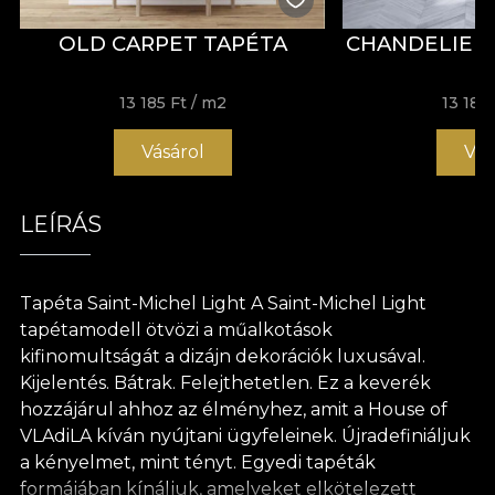
OLD CARPET TAPÉTA
CHANDELIER
13 185 Ft
/ m2
13 185 
Vásárol
Vás
LEÍRÁS
Tapéta Saint-Michel Light A Saint-Michel Light
tapétamodell ötvözi a műalkotások
kifinomultságát a dizájn dekorációk luxusával.
Kijelentés. Bátrak. Felejthetetlen. Ez a keverék
hozzájárul ahhoz az élményhez, amit a House of
VLAdiLA kíván nyújtani ügyfeleinek. Újradefiniáljuk
a kényelmet, mint tényt. Egyedi tapéták
formájában kínáljuk, amelyeket elkötelezett