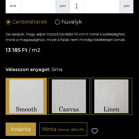
cm
cm
Centiméterek
hüvelyk
Javasoljuk, hogy adjon hozzá további 10 cm-t mind a szélességhez,
mind a magassághoz, mivel a falak nem mindig tökéletesen simák.
13 185 Ft
/ m2
Válasszon anyagot:
Sima
Kosárba
Minta
(Sima)
(694 Ft)