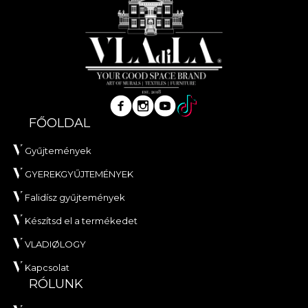
FŐOLDAL
Gyűjtemények
GYEREKGYŰJTEMÉNYEK
Falidísz gyűjtemények
Készítsd el a termékedet
VLADIØLOGY
Kapcsolat
RÓLUNK