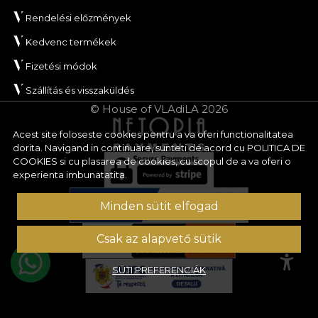
Rendelési előzmények
Kedvenc termékek
Fizetési módok
Szállítás és visszaküldés
© House of VLAdiLA 2026
Acest site foloseste cookies pentru a va oferi functionalitatea
dorita. Navigand in continuare, sunteti de acord cu
POLITICA DE
COOKIES
si cu plasarea de cookies, cu scopul de a va oferi o
experienta imbunatatita.
Minden sütit elfogad
Csak az alapvető sütik
SÜTI PREFERENCIÁK