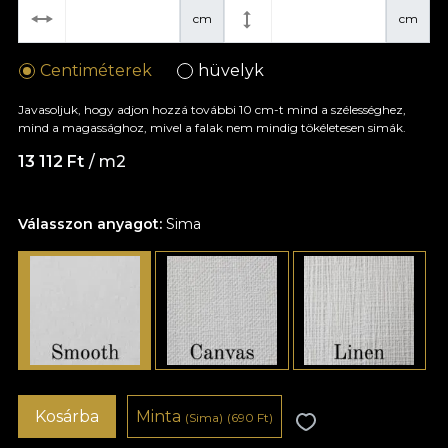
cm
cm
Centiméterek
hüvelyk
Javasoljuk, hogy adjon hozzá további 10 cm-t mind a szélességhez,
mind a magassághoz, mivel a falak nem mindig tökéletesen simák.
13 112 Ft
/ m2
Válasszon anyagot:
Sima
Kosárba
Minta
(Sima)
(690 Ft)