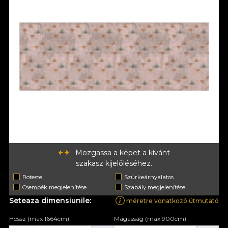
Mozgassa a képet a kívánt
szakasz kijelöléséhez.
Rotește
Szürkeárnyalatos
Csempék megjelenítése
Szabály megjelenítése
Seteaza dimensiunile:
méretre vonatkozó útmutató
Hossz (max 1664cm)
Magasság (max 900cm)