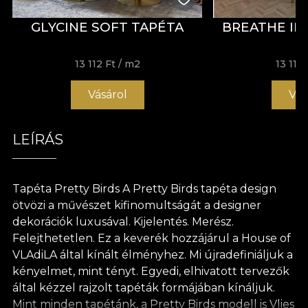
GLYCINE SOFT TAPÉTA
BREATHE IN
13 112 Ft
/ m2
13 112 
Vásárol
Vás
LEÍRÁS
Tapéta Pretty Birds A Pretty Birds tapéta design
ötvözi a művészet kifinomultságát a designer
dekorációk luxusával. Kijelentés. Merész.
Felejthetetlen. Ez a keverék hozzájárul a House of
VLAdiLA által kínált élményhez. Mi újradefiniáljuk a
kényelmet, mint tényt. Egyedi, elhivatott tervezők
által kézzel rajzolt tapéták formájában kínáljuk.
Mint minden tapétánk, a Pretty Birds modell is Vlies