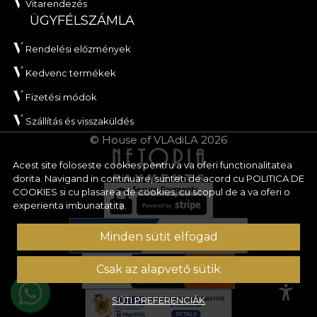
Vitarendezés
ÜGYFÉLSZÁMLA
Rendelési előzmények
Kedvenc termékek
Fizetési módok
Szállítás és visszaküldés
© House of VLAdiLA 2026
Acest site foloseste cookies pentru a va oferi functionalitatea
dorita. Navigand in continuare, sunteti de acord cu
POLITICA DE
COOKIES
si cu plasarea de cookies, cu scopul de a va oferi o
experienta imbunatatita.
Minden sütit elfogad
Csak az alapvető sütik
SÜTI PREFERENCIÁK