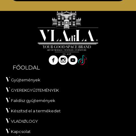
FŐOLDAL
Gyűjtemények
GYEREKGYŰJTEMÉNYEK
Falidísz gyűjtemények
Készítsd el a termékedet
VLADIØLOGY
Kapcsolat