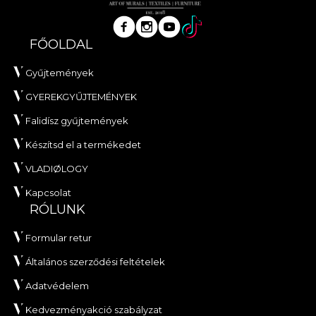
FŐOLDAL
Gyűjtemények
GYEREKGYŰJTEMÉNYEK
Falidísz gyűjtemények
Készítsd el a termékedet
VLADIØLOGY
Kapcsolat
RÓLUNK
Formular retur
Általános szerződési feltételek
Adatvédelem
Kedvezményakció szabályzat