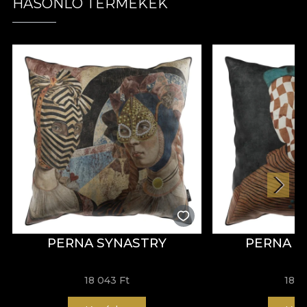
HASONLÓ TERMÉKEK
PERNA SYNASTRY
PERNA P
18 043 Ft
18 0