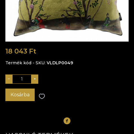
18 043 Ft
Termék kód - SKU
VLDLP0049
−
+
Kosárba