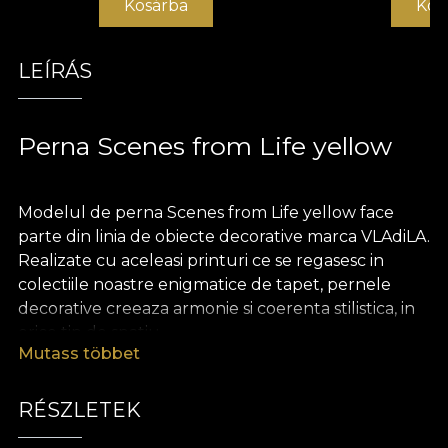
Kosárba
Kos
LEÍRÁS
Perna Scenes from Life yellow
Modelul de perna Scenes from Life yellow face
parte din linia de obiecte decorative marca VLAdiLA.
Realizate cu aceleasi printuri ce se regasesc in
colectiile noastre enigmatice de tapet, pernele
decorative creeaza armonie si coerenta stilistica, in
orice tip de spatiu.
Mutass többet
Pernele sunt realizate din catifea, un material
bogat si pretios, extrem de placut la atingere.
RÉSZLETEK
Dimensiunea de 43 x 43 cm le face perfecte