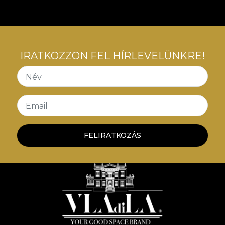
de mobilier. Astfel, spatiile sunt transpuse intr-o
poveste a luxului confortabil, a contradicțiilor
creatoare, o poveste care ne invata despre arta
convivialitatii cu tensiuni interioare.
IRATKOZZON FEL HÍRLEVELÜNKRE!
Név
Email
FELIRATKOZÁS