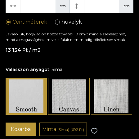
cm
cm
Centiméterek
hüvelyk
Javasoljuk, hogy adjon hozzá további 10 cm-t mind a szélességhez,
mind a magassághoz, mivel a falak nem mindig tökéletesen simák.
13 154 Ft
/ m2
Válasszon anyagot:
Sima
Kosárba
Minta
(Sima)
(692 Ft)