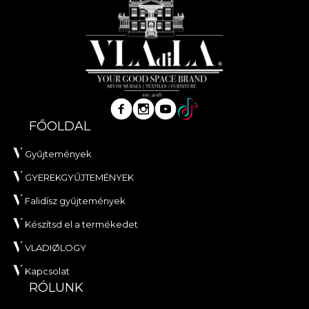
FŐOLDAL
Gyűjtemények
GYEREKGYŰJTEMÉNYEK
Falidísz gyűjtemények
Készítsd el a termékedet
VLADIØLOGY
Kapcsolat
RÓLUNK