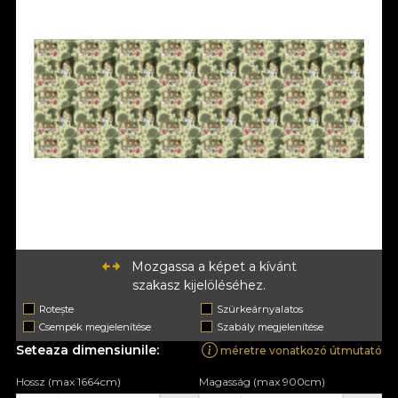
Mozgassa a képet a kívánt
szakasz kijelöléséhez.
Rotește
Szürkeárnyalatos
Csempék megjelenítése
Szabály megjelenítése
Seteaza dimensiunile:
méretre vonatkozó útmutató
Hossz (max 1664cm)
Magasság (max 900cm)