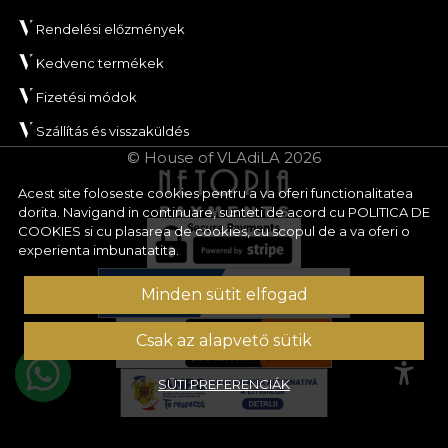
Rendelési előzmények
Kedvenc termékek
Fizetési módok
Szállítás és visszaküldés
© House of VLAdiLA 2026
Acest site foloseste cookies pentru a va oferi functionalitatea
dorita. Navigand in continuare, sunteti de acord cu
POLITICA DE
COOKIES
si cu plasarea de cookies, cu scopul de a va oferi o
experienta imbunatatita.
Minden sütit elfogad
Csak az alapvető sütik
SÜTI PREFERENCIÁK