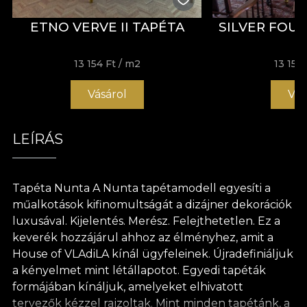
ETNO VERVE II TAPÉTA
SILVER FOU
13 154 Ft
/ m2
13 154 
Vásárol
Vás
LEÍRÁS
Tapéta Nunta A Nunta tapétamodell egyesíti a
műalkotások kifinomultságát a dizájner dekorációk
luxusával. Kijelentés. Merész. Felejthetetlen. Ez a
keverék hozzájárul ahhoz az élményhez, amit a
House of VLAdiLA kínál ügyfeleinek. Újradefiniáljuk
a kényelmet mint létállapotot. Egyedi tapéták
formájában kínáljuk, amelyeket elhivatott
tervezők kézzel rajzoltak. Mint minden tapétánk, a