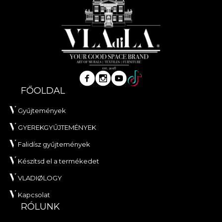
FŐOLDAL
Gyűjtemények
GYEREKGYŰJTEMÉNYEK
Falidísz gyűjtemények
Készítsd el a termékedet
VLADIØLOGY
Kapcsolat
RÓLUNK