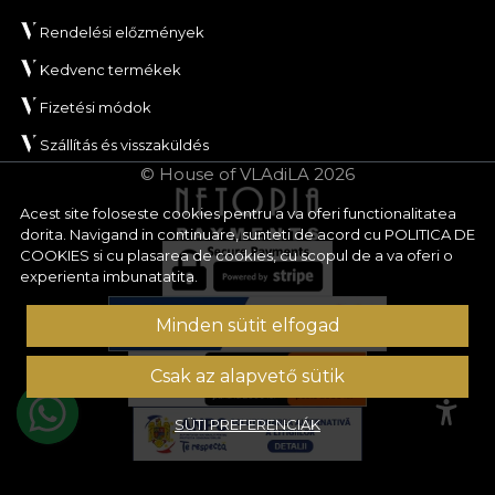
Rendelési előzmények
Kedvenc termékek
Fizetési módok
Szállítás és visszaküldés
© House of VLAdiLA 2026
Acest site foloseste cookies pentru a va oferi functionalitatea
dorita. Navigand in continuare, sunteti de acord cu
POLITICA DE
COOKIES
si cu plasarea de cookies, cu scopul de a va oferi o
experienta imbunatatita.
Minden sütit elfogad
Csak az alapvető sütik
SÜTI PREFERENCIÁK