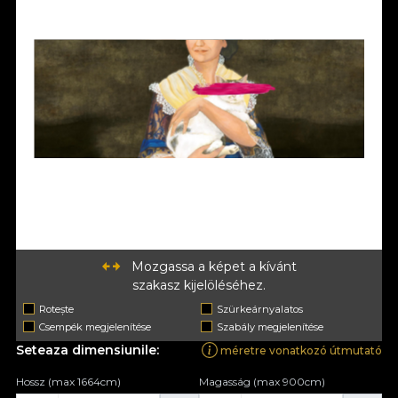
Mozgassa a képet a kívánt
szakasz kijelöléséhez.
Rotește
Szürkeárnyalatos
Csempék megjelenítése
Szabály megjelenítése
Seteaza dimensiunile:
méretre vonatkozó útmutató
Hossz (max 1664cm)
Magasság (max 900cm)