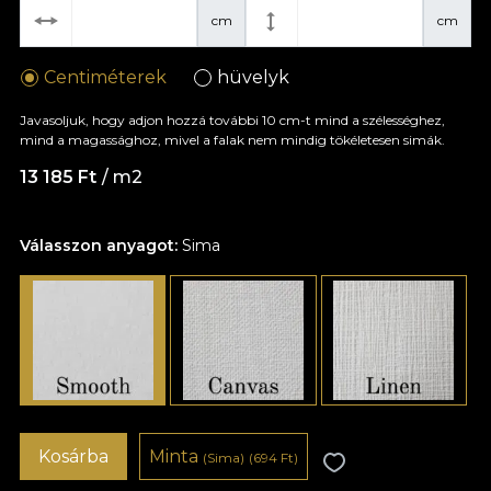
cm
cm
Centiméterek
hüvelyk
Javasoljuk, hogy adjon hozzá további 10 cm-t mind a szélességhez,
mind a magassághoz, mivel a falak nem mindig tökéletesen simák.
13 185 Ft
/ m2
Válasszon anyagot:
Sima
Kosárba
Minta
(Sima)
(694 Ft)