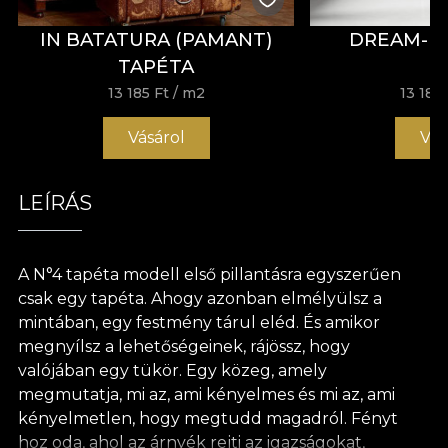
IN BATATURA (PAMANT)
DREAM-D
TAPÉTA
13 185 Ft
/ m2
13 185 
Vásárol
Vás
LEÍRÁS
A N°4 tapéta modell első pillantásra egyszerűen
csak egy tapéta. Ahogy azonban elmélyülsz a
mintában, egy festmény tárul eléd. És amikor
megnyílsz a lehetőségeinek, rájössz, hogy
valójában egy tükör. Egy közeg, amely
megmutatja, mi az, ami kényelmes és mi az, ami
kényelmetlen, hogy megtudd magadról. Fényt
hoz oda, ahol az árnyék rejti az igazságokat,