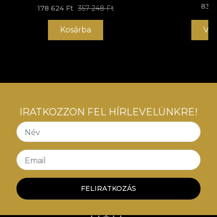
hatékony átalakítási folyamatot élvezhetsz, amely
83 2
178 624 Ft
357 248 Ft
megfelel a legmagasabb minőségi
követelményeknek.
Kosárba
Vás
IRATKOZZON FEL HÍRLEVELÜNKRE!
Név
Email
FELIRATKOZÁS